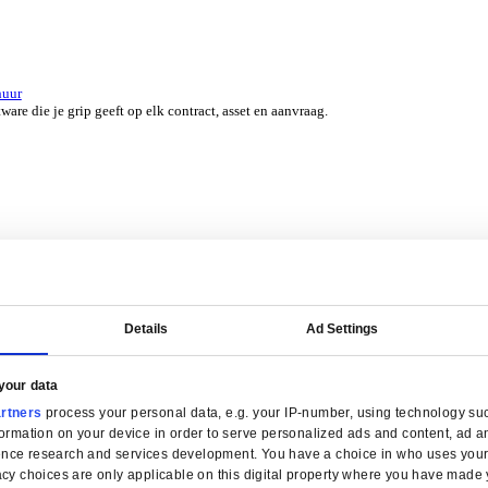
er 45 jaar door experts uit jouw branche.
erzicht for Groothandel
ERP-software die je helpt bij voorraadbeheer, verkoop en service.