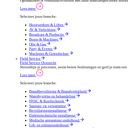
Verpakkingen
Automotive
Automotive Overzicht
Automotivebedrijven draaien op snelheid en precisie, 
Lees meer
Selecteer jouw branche:
Automaterialen
Verhuur
Verhuur Overzicht
Optimaliseer je verhuuractiviteiten met onze branche
Lees meer
Selecteer jouw branche:
Hoogwerkers & Liften
AV & Verlichting
Broadcast & Productie
Bouw & Machines
Olie & Gas
Party & Events