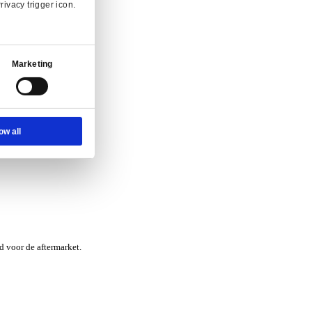
nvraag.
Ad Settings
About