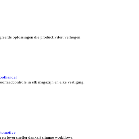
verzicht for Automotive
 klanten in beweging met snelle, nauwkeurige en flexibele POS-o
 bedrijf.