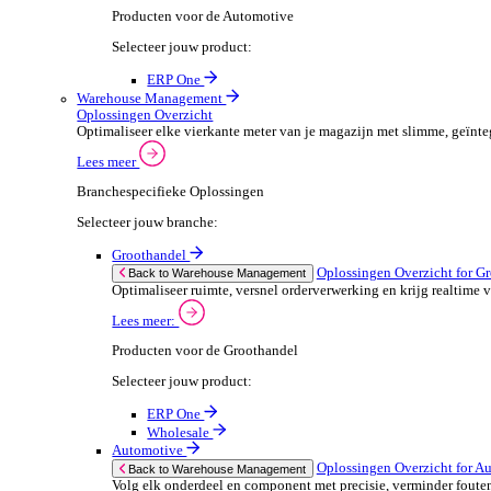
ERP One
Wholesale
Automotive
POS Oplossingen O
Back to POS Oplossingen
Beheer complexe productassortimenten en houd
Lees meer:
POS Producten voor de Automotive
Selecteer jouw product:
ERP One
Dimasys
Financiële Administratie
Financiële Administratie Overzicht
Financieel overzicht is cruciaal voor het succes van je
Lees meer
Branchespecifieke Oplossingen
Selecteer jouw branche: