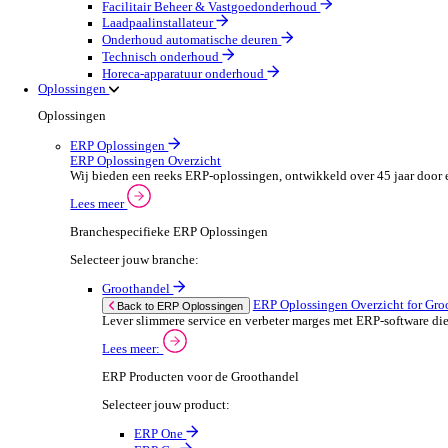
Machines & Gereedschap
Field Service
Field Service Overzicht
Stroomlijn je processen, neem betere beslissingen en g
Lees meer
Selecteer jouw branche:
Brandbeveiliging & Brandveiligheid
Waterhygiëne en behandeling
HVAC & Koeltechniek
Sanitair- en verwarming
Beveiligingsinstallateur
Elektrotechnische installateur
Medische apparatuur onderhoud
Lift- en roltraponderhoud
Facilitair Beheer & Vastgoedonderhoud
Laadpaalinstallateur
Onderhoud automatische deuren
Technisch onderhoud
Horeca-apparatuur onderhoud
Oplossingen