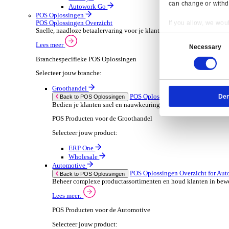
ERP Go
Wholesale
Dimasys
AGP Trade
Verhuur
ERP Oplossingen Ov
Back to ERP Oplossingen
Verhoog de bezetting en verlaag administratieve
Lees meer:
ERP Producten voor de Verhuur
Selecteer jouw product:
Onrent One
Onrent Office
Onrent Go
AGP Rent
Automotive
ERP Oplossingen O
Back to ERP Oplossingen
Van voorraad tot verkoop en service: ontdek d
Lees meer:
Resp