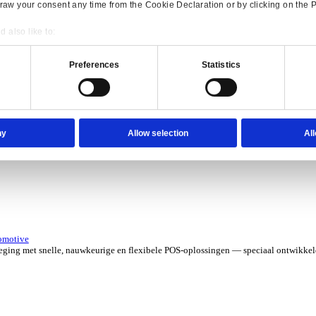
erzicht for Verhuur
 kosten met software die je grip geeft op elk contract, asset en aa
verzicht for Automotive
Consent
Details
e ERP-oplossingen die jouw aftermarketbedrijf in topvorm houden.
onsible use of your data