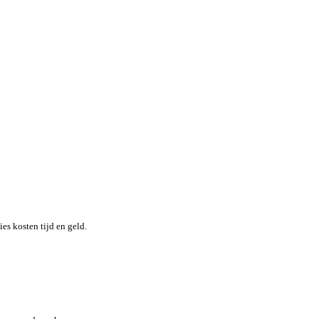
nheid terwijl je moeiteloos de locatie en status van elk item in re