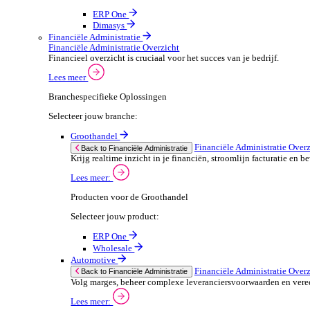
ERP Producten voor de Automotive
We 
Selecteer jouw product:
stor
meas
ERP One
purp
Dimasys
can 
Autowork Go
POS Oplossingen
POS Oplossingen Overzicht
If yo
Snelle, naadloze betaalervaring voor je klanten.
Consent
Lees meer
Selectio
Find
Branchespecifieke POS Oplossingen
Selecteer jouw branche:
We u
shar
Groothandel
combi
POS Oplossingen O
Back to POS Oplossingen
Bedien je klanten snel en nauwkeuring met flex
POS Producten voor de Groothandel
Selecteer jouw product: