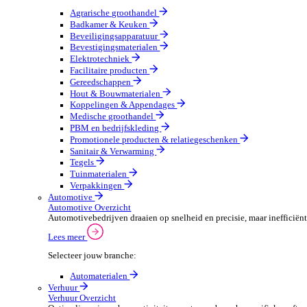
Groothandel Overzicht
Vergroot je ordercapaciteit en verhoog de klanttevrede
Lees meer
Selecteer jouw branche:
Agrarische groothandel
Badkamer & Keuken
Beveiligingsapparatuur
Bevestigingsmaterialen
Elektrotechniek
Facilitaire producten
Gereedschappen
Hout & Bouwmaterialen
Koppelingen & Appendages
Medische groothandel
PBM en bedrijfskleding
Promotionele producten & relatiegeschenken
Sanitair & Verwarming
Tegels
Tuinmaterialen