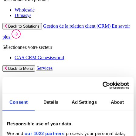
Wholesale
Dimasys
Gestion de la relation client (CRM)
En savoir
Back to Solutions
plus
Sélectionnez votre secteur
CAS CRM Genesisworld
Services
Back to Menu
Services gérés
Services professionnels
Services d’assistance
Continuité des activités
Services de consultance
Consent
Details
Ad Settings
About
E‑learning
Services d’infrastructure cloud
Ressources
Back to Menu
Responsible use of your data
We and
our 1022 partners
process your personal data,
Actualités