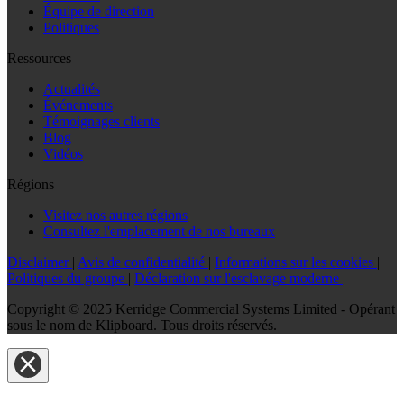
Équipe de direction
Politiques
Ressources
Actualités
Événements
Témoignages clients
Blog
Vidéos
Régions
Visitez nos autres régions
Consultez l'emplacement de nos bureaux
Disclaimer
|
Avis de confidentialité
|
Informations sur les cookies
|
Politiques du groupe
|
Déclaration sur l'esclavage moderne
|
Copyright © 2025 Kerridge Commercial Systems Limited - Opérant
sous le nom de Klipboard. Tous droits réservés.