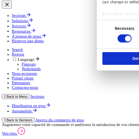
Gestion de la chaîne d’approvisionnement
Solutions d’applications mobiles
Services
Services
Services gérés
Services professionnels
Services d’assistance
Continuité des activités
Services de consultance
E‑learning
Services d’infrastructure cloud
Ressources
Ressources
Actualités
Blog
Événements
Vidéos
Nos clients
À propos de nous
À propos de nous
À propos de Klipboard
Resp