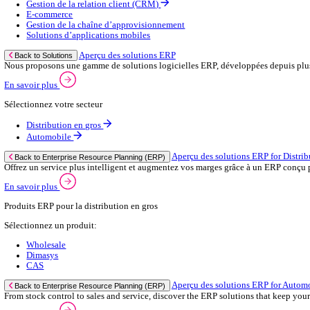
Contactez‑nous
Secteurs
Back to Menu
Distribution en gros
Automobile
Aperçu du commerce de gros
Back to Secteurs
Augmentez votre capacité de commande et améliorez la satisfaction 
Voir plus
Sélectionnez votre secteur:
Salle de bain & cuisine
Marchand constructeur
Grossiste en matériel électrique
Fixations et attaches
Marchand en carrelage
Sanitaire & chauffage
Raccords & accessoires
Emballage
Quincaillerie & outils