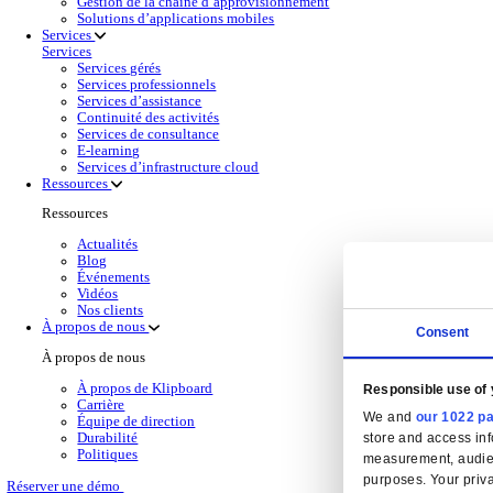
Solutions de gesti
Back to Gestion Financière
Obtenez une visibilité financière en temps réel,
En savoir plus
Produits de gestion financière pour la distribut
Sélectionnez un produit:
Wholesale
Dimasys
Gestion d’entrepôt
Klipboard AI
Electronic Point of Sale (ePOS)
Business Intelligence (BI)
Solutions Cloud
Gestion de la relation client (CRM)
Gestion de la relation client (CRM)
En savoir plus
Sélectionnez votre secteur
CAS CRM Genesisworld
E‑commerce