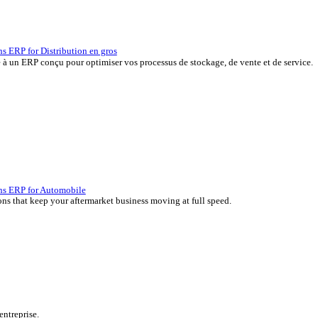
P, développées depuis plus de 45 ans par des experts de votre sec
erçu des solutions ERP for Distribution en gros
 vos marges grâce à un ERP conçu pour optimiser vos processus de s