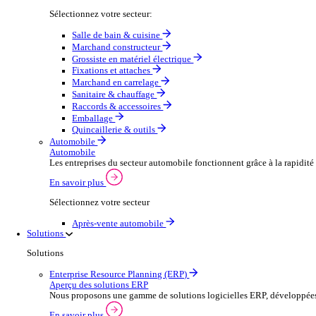
Secteurs
Distribution en gros
Aperçu du commerce de gros
Augmentez votre capacité de commande et améliorez la s
Voir plus
Sélectionnez votre secteur:
Salle de bain & cuisine
Marchand constructeur
Grossiste en matériel électrique
Fixations et attaches
Marchand en carrelage
Sanitaire & chauffage
Raccords & accessoires
Emballage
Quincaillerie & outils
Automobile
Automobile
Les entreprises du secteur automobile fonctionnent grâc
En savoir plus