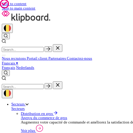
Skip to content
Skip to main content
Nous recrutons
Portail client
Partenaires
Contactez‑nous
Français
▾
Français
Nederlands
Secteurs