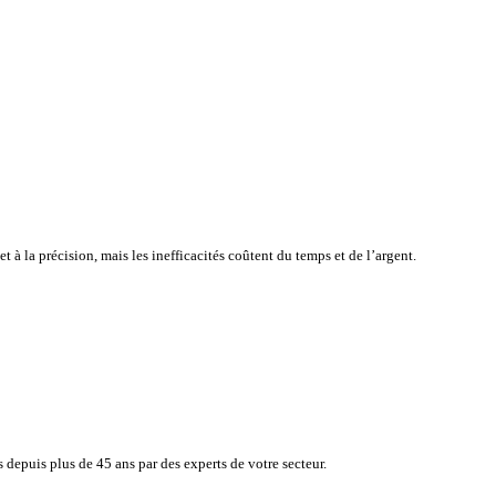
atisfaction de vos clients tout en surveillant en toute simplicité, e
e à la rapidité et à la précision, mais les inefficacités coûtent du 