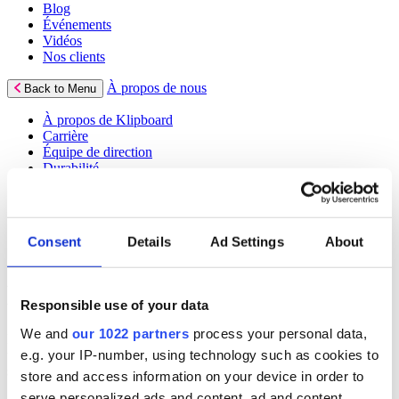
Blog
Événements
Vidéos
Nos clients
À propos de nous
Back to Menu
À propos de Klipboard
Carrière
Équipe de direction
Durabilité
Politiques
Consent
Details
Ad Settings
About
Blog Klipboard
Responsible use of your data
We and
our 1022 partners
process your personal data,
Plongez dans nos analyses d’experts sur l’avenir des logiciels et des
e.g. your IP-number, using technology such as cookies to
technologies. Découvrez comment optimiser vos opérations et
stimuler votre croissance grâce à un contenu stratégique et stimulant.
store and access information on your device in order to
serve personalized ads and content, ad and content