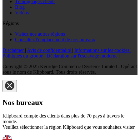
Témoignages clients
Blog
Vidéos
Régions
Visitez nos autres régions
Consultez l'emplacement de nos bureaux
Disclaimer
|
Avis de confidentialité
|
Informations sur les cookies
|
Politiques du groupe
|
Déclaration sur l'esclavage moderne
|
Copyright © 2025 Kerridge Commercial Systems Limited - Opérant
sous le nom de Klipboard. Tous droits réservés.
Nos bureaux
Klipboard compte des clients dans plus de 70 pays à travers le
monde.
Veuillez sélectionner la région Klipboard que vous souhaitez visiter.