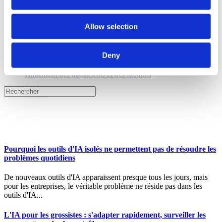
provide social media features and to analyse our traffic.
We also share information about your use of our site with
Allow selection
our social media, advertising and analytics partners who
may combine it with other information that you’ve
Tous
provided to them or that they’ve collected from your use
Deny
AI
Finances
of their services.
Traitement des documents et des factures
Pourquoi les outils d'IA isolés ne permettent pas de résoudre les
problèmes quotidiens
De nouveaux outils d'IA apparaissent presque tous les jours, mais
pour les entreprises, le véritable problème ne réside pas dans les
outils d'IA...
L'IA pour les grossistes : s'adapter rapidement, surveiller les