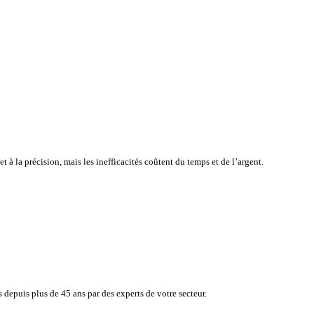
atisfaction de vos clients tout en surveillant en toute simplicité, e
e à la rapidité et à la précision, mais les inefficacités coûtent du 