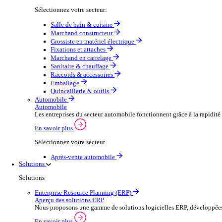
Secteurs
Distribution en gros
Aperçu du commerce de gros
Augmentez votre capacité de commande et améliorez la s
Voir plus
Sélectionnez votre secteur:
Salle de bain & cuisine
Marchand constructeur
Grossiste en matériel électrique
Fixations et attaches
Marchand en carrelage
Sanitaire & chauffage
Raccords & accessoires
Emballage
Quincaillerie & outils
Automobile
Automobile
Les entreprises du secteur automobile fonctionnent grâc
En savoir plus