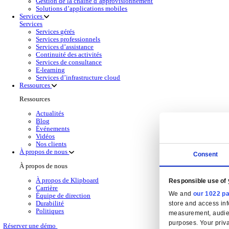
Solutions de gesti
Back to Gestion Financière
Obtenez une visibilité financière en temps réel,
En savoir plus
Produits de gestion financière pour la distribut
Sélectionnez un produit:
Wholesale
Dimasys
Gestion d’entrepôt
Klipboard AI
Electronic Point of Sale (ePOS)
Business Intelligence (BI)
Solutions Cloud
Gestion de la relation client (CRM)
Gestion de la relation client (CRM)
En savoir plus
Sélectionnez votre secteur
CAS CRM Genesisworld
E‑commerce