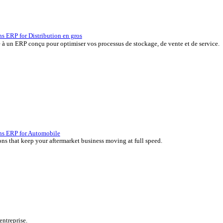
P, développées depuis plus de 45 ans par des experts de votre sec
erçu des solutions ERP for Distribution en gros
 vos marges grâce à un ERP conçu pour optimiser vos processus de s