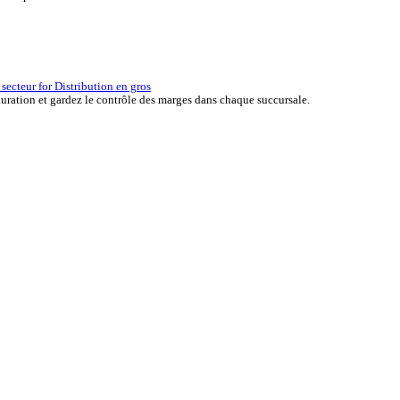
erçu des solutions ERP for Automobile
er the ERP solutions that keep your aftermarket business moving at 
la réussite d’une entreprise.