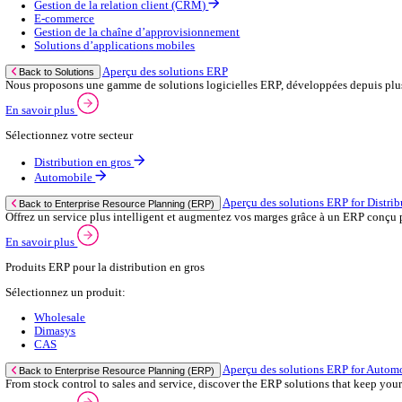
Contactez‑nous
Secteurs
Back to Menu
Distribution en gros
Automobile
Aperçu du commerce de gros
Back to Secteurs
Augmentez votre capacité de commande et améliorez la satisfaction 
Voir plus
Sélectionnez votre secteur:
Salle de bain & cuisine
Marchand constructeur
Grossiste en matériel électrique
Fixations et attaches
Marchand en carrelage
Sanitaire & chauffage
Raccords & accessoires
Emballage
Quincaillerie & outils