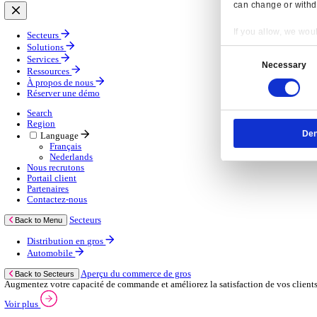
Gestion de la chaîne d’approvisionnement
Solutions d’applications mobiles
Services
Services
Services gérés
Services professionnels
Services d’assistance
Continuité des activités
Services de consultance
E‑learning
Services d’infrastructure cloud
Ressources
Ressources
Actualités
Blog
Événements
Vidéos
Nos clients
À propos de nous
À propos de nous
À propos de Klipboard
Resp