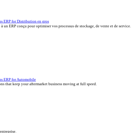
P, développées depuis plus de 45 ans par des experts de votre sec
erçu des solutions ERP for Distribution en gros
 vos marges grâce à un ERP conçu pour optimiser vos processus de s