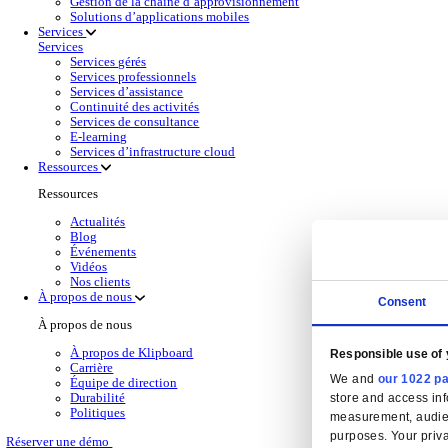
Solutions de gesti
Back to Gestion Financière
Obtenez une visibilité financière en temps réel,
En savoir plus
Produits de gestion financière pour la distribut
Sélectionnez un produit:
Wholesale
Dimasys
Gestion d’entrepôt
Klipboard AI
Electronic Point of Sale (ePOS)
Business Intelligence (BI)
Solutions Cloud
Gestion de la relation client (CRM)
Gestion de la relation client (CRM)
En savoir plus
Sélectionnez votre secteur
CAS CRM Genesisworld
E‑commerce