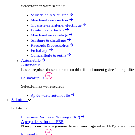
Secteurs
Distribution en gros
Aperçu du commerce de gros
Augmentez votre capacité de commande et améliorez la s
Voir plus
Sélectionnez votre secteur:
Salle de bain & cuisine
Marchand constructeur
Grossiste en matériel électrique
Fixations et attaches
Marchand en carrelage
Sanitaire & chauffage
Raccords & accessoires
Emballage
Quincaillerie & outils
Automobile
Automobile
Les entreprises du secteur automobile fonctionnent grâc
En savoir plus