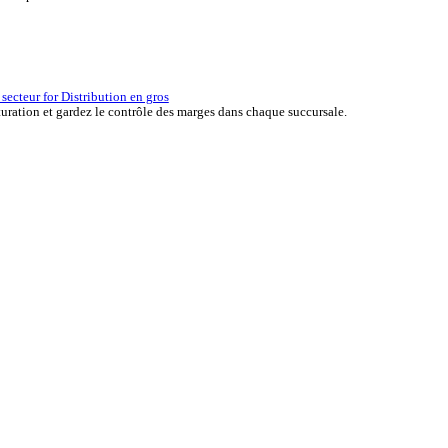
erçu des solutions ERP for Automobile
er the ERP solutions that keep your aftermarket business moving at 
la réussite d’une entreprise.