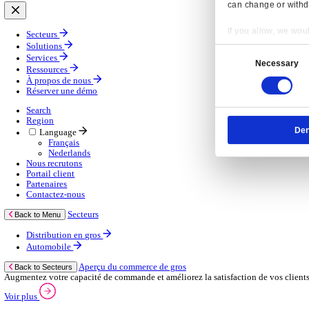
Gestion de la chaîne d’approvisionnement
Solutions d’applications mobiles
Services
Services
Services gérés
Services professionnels
Services d’assistance
Continuité des activités
Services de consultance
E‑learning
Services d’infrastructure cloud
Ressources
Ressources
Actualités
Blog
Événements
Vidéos
Nos clients
À propos de nous
À propos de nous
À propos de Klipboard
Resp