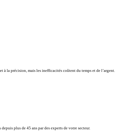
atisfaction de vos clients tout en surveillant en toute simplicité, e
e à la rapidité et à la précision, mais les inefficacités coûtent du 