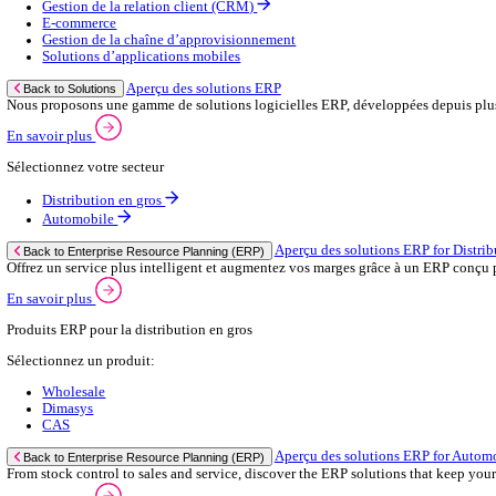
Contactez‑nous
Secteurs
Back to Menu
Distribution en gros
Automobile
Aperçu du commerce de gros
Back to Secteurs
Augmentez votre capacité de commande et améliorez la satisfaction 
Voir plus
Sélectionnez votre secteur:
Salle de bain & cuisine
Marchand constructeur
Grossiste en matériel électrique
Fixations et attaches
Marchand en carrelage
Sanitaire & chauffage
Raccords & accessoires
Emballage
Quincaillerie & outils