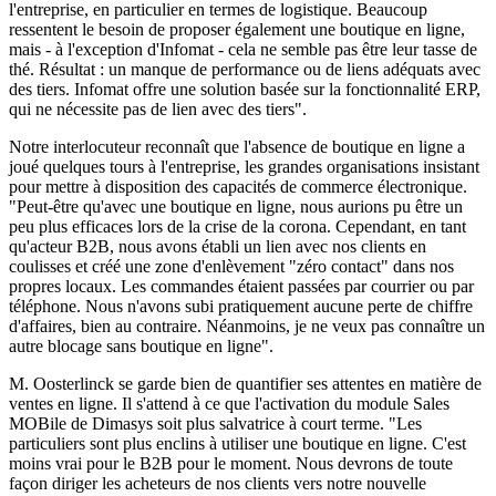
l'entreprise, en particulier en termes de logistique. Beaucoup
ressentent le besoin de proposer également une boutique en ligne,
mais - à l'exception d'Infomat - cela ne semble pas être leur tasse de
thé. Résultat : un manque de performance ou de liens adéquats avec
des tiers. Infomat offre une solution basée sur la fonctionnalité ERP,
qui ne nécessite pas de lien avec des tiers".
Notre interlocuteur reconnaît que l'absence de boutique en ligne a
joué quelques tours à l'entreprise, les grandes organisations insistant
pour mettre à disposition des capacités de commerce électronique.
"Peut-être qu'avec une boutique en ligne, nous aurions pu être un
peu plus efficaces lors de la crise de la corona. Cependant, en tant
qu'acteur B2B, nous avons établi un lien avec nos clients en
coulisses et créé une zone d'enlèvement "zéro contact" dans nos
propres locaux. Les commandes étaient passées par courrier ou par
téléphone. Nous n'avons subi pratiquement aucune perte de chiffre
d'affaires, bien au contraire. Néanmoins, je ne veux pas connaître un
autre blocage sans boutique en ligne".
M. Oosterlinck se garde bien de quantifier ses attentes en matière de
ventes en ligne. Il s'attend à ce que l'activation du module Sales
MOBile de Dimasys soit plus salvatrice à court terme. "Les
particuliers sont plus enclins à utiliser une boutique en ligne. C'est
moins vrai pour le B2B pour le moment. Nous devrons de toute
façon diriger les acheteurs de nos clients vers notre nouvelle