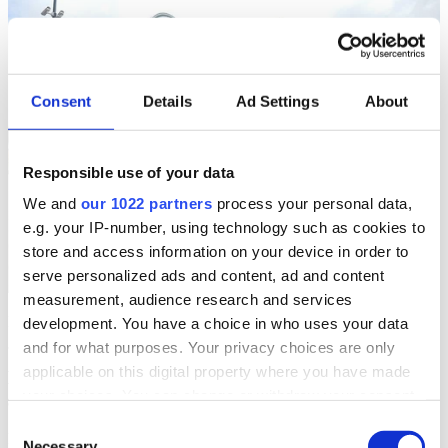
Consent
Details
Ad Settings
About
Responsible use of your data
We and
our 1022 partners
process your personal data,
e.g. your IP-number, using technology such as cookies to
store and access information on your device in order to
serve personalized ads and content, ad and content
measurement, audience research and services
Lien vers le site :
www.depikke.be
development. You have a choice in who uses your data
and for what purposes. Your privacy choices are only
applicable on this digital property where you have made
La quincaillerie De Pikke active maintenant aussi l'e-
your choices. You can change or withdraw your consent
shop et le Sales MOBile de Dimasys
any time from the Cookie Declaration or by clicking on
Consent
De Pikke Industrie N.V. (Zele) parvient à surmonter sans problème
the Privacy trigger icon.
Necessary