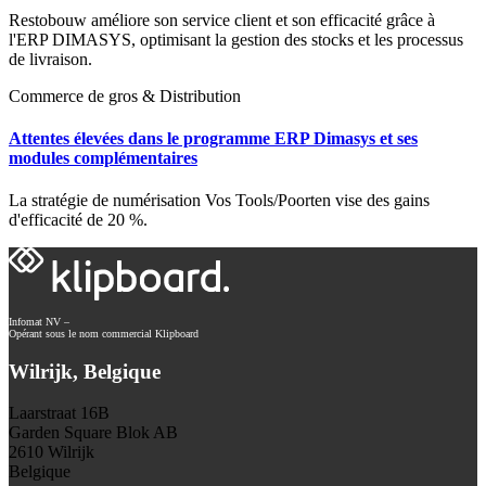
Restobouw améliore son service client et son efficacité grâce à
l'ERP DIMASYS, optimisant la gestion des stocks et les processus
de livraison.
Commerce de gros & Distribution
Attentes élevées dans le programme ERP Dimasys et ses
modules complémentaires
La stratégie de numérisation Vos Tools/Poorten vise des gains
d'efficacité de 20 %.
Infomat NV –
Opérant sous le nom commercial Klipboard
Wilrijk, Belgique
Laarstraat 16B
Garden Square Blok AB
2610 Wilrijk
Belgique