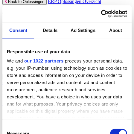
ERP Oplossingen Overzicht
Back to Oplossingen
Wij bieden een reeks ERP-oplossingen, ontwikkeld over 45 jaar
door experts uit jouw branche.
Lees meer
Consent
Details
Ad Settings
About
Branchespecifieke ERP Oplossingen
Selecteer jouw sector:
Responsible use of your data
Groothandel
Verhuur
We and
our 1022 partners
process your personal data,
Automotive
e.g. your IP-number, using technology such as cookies to
store and access information on your device in order to
ERP Oplossingen Overzicht for
Back to ERP Oplossingen
serve personalized ads and content, ad and content
Groothandel
Lever slimmere service en verbeter marges met ERP-software die je
measurement, audience research and services
helpt bij voorraadbeheer, verkoop en service.
development. You have a choice in who uses your data
Lees meer:
and for what purposes. Your privacy choices are only
applicable on this digital property where you have made
ERP Producten voor de Groothandel
your choices. You can change or withdraw your consent
Selecteer jouw product:
any time from the Cookie Declaration or by clicking on
Consent
the Privacy trigger icon.
Necessary
Dimasys