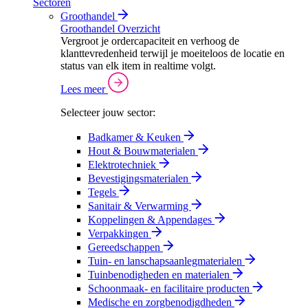
Sectoren
Groothandel
Groothandel Overzicht
Vergroot je ordercapaciteit en verhoog de
klanttevredenheid terwijl je moeiteloos de locatie en
status van elk item in realtime volgt.
Lees meer
Selecteer jouw sector:
Badkamer & Keuken
Hout & Bouwmaterialen
Elektrotechniek
Bevestigingsmaterialen
Tegels
Sanitair & Verwarming
Koppelingen & Appendages
Verpakkingen
Gereedschappen
Tuin- en lanschapsaanlegmaterialen
Tuinbenodigheden en materialen
Schoonmaak- en facilitaire producten
Medische en zorgbenodigdheden