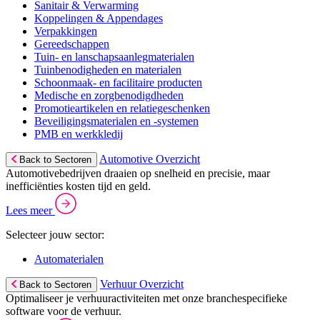
Sanitair & Verwarming
Koppelingen & Appendages
Verpakkingen
Gereedschappen
Tuin- en lanschapsaanlegmaterialen
Tuinbenodigheden en materialen
Schoonmaak- en facilitaire producten
Medische en zorgbenodigdheden
Promotieartikelen en relatiegeschenken
Beveiligingsmaterialen en -systemen
PMB en werkkledij
Automotive Overzicht
Back to Sectoren
Automotivebedrijven draaien op snelheid en precisie, maar
inefficiënties kosten tijd en geld.
Lees meer
Selecteer jouw sector:
Automaterialen
Verhuur Overzicht
Back to Sectoren
Optimaliseer je verhuuractiviteiten met onze branchespecifieke
software voor de verhuur.