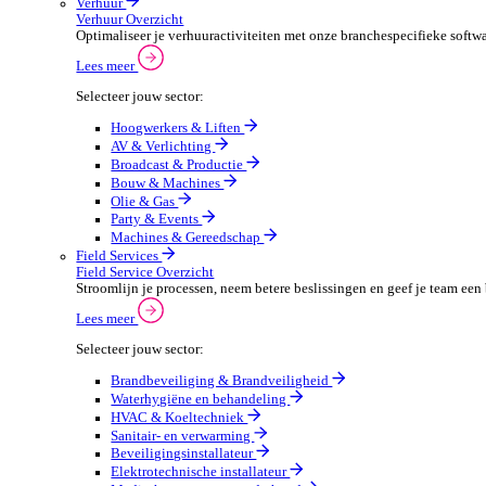
Beveiligingsmaterialen en -systemen
PMB en werkkledij
Automotive
Automotive Overzicht
Automotivebedrijven draaien op snelheid en precisie, 
Lees meer
Selecteer jouw sector:
Automaterialen
Verhuur
Verhuur Overzicht
Optimaliseer je verhuuractiviteiten met onze branche
Lees meer
Selecteer jouw sector:
Hoogwerkers & Liften
AV & Verlichting
Broadcast & Productie
Bouw & Machines