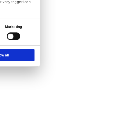
nvraag.
Ad Settings
About