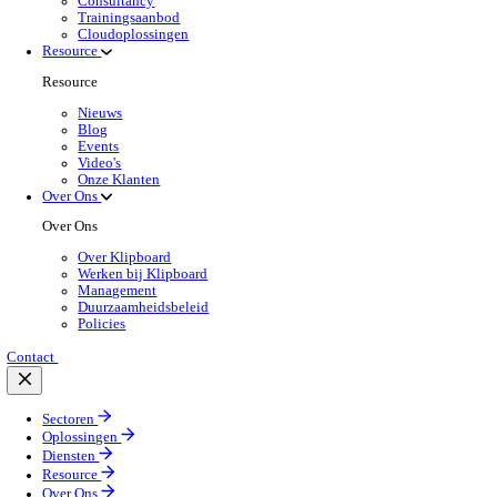
Oplossingen Overzicht
Optimaliseer elke vierkante meter van je magazijn me
Lees meer
Branchespecifieke Oplossingen
Selecteer jouw sector:
Groothandel
Oplossingen 
Back to Warehouse Management
Optimaliseer ruimte, versnel orderverwerking en
Lees meer:
Producten voor de Groothandel
Selecteer jouw product:
Dimasys
Wholesale
POS Oplossingen
Mobiele App Oplossingen
Klipboard AI