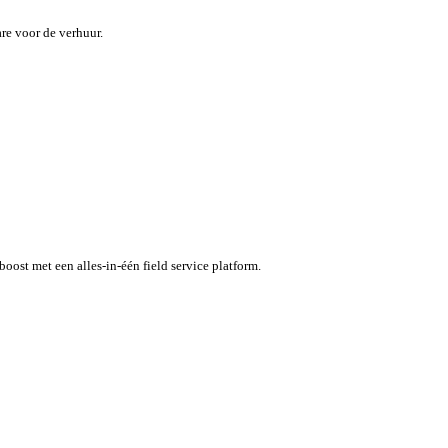
maar inefficiënties kosten tijd en geld.
specifieke software voor de verhuur.