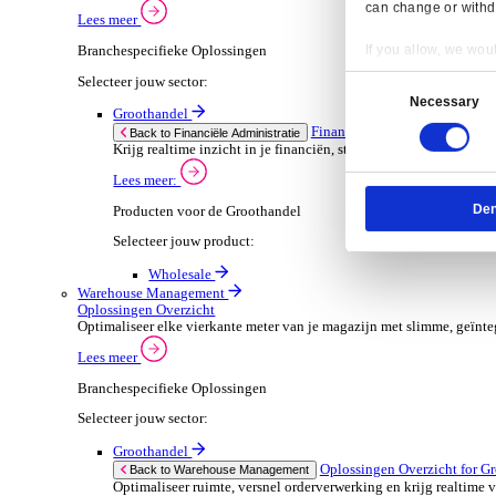
Dimasys
Wholesale
Verhuur
ERP Oplossingen Ov
Back to ERP Oplossingen
Verhoog de bezetting en verlaag administratieve
Lees meer:
ERP Producten voor de Verhuur
Selecteer jouw product:
OnRent One
OnRent Office
OnRent Go
Automotive
ERP Oplossingen O
Back to ERP Oplossingen
Van voorraad tot verkoop en service: ontdek d
Lees meer:
ERP Producten voor de Automotive
Resp