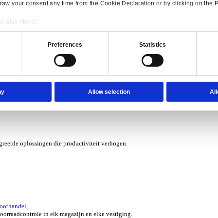
erzicht for Verhuur
 kosten met software die je grip geeft op elk contract, asset en aa
verzicht for Automotive
e ERP-oplossingen die jouw aftermarketbedrijf in topvorm houden.
Consent
Details
onsible use of your data