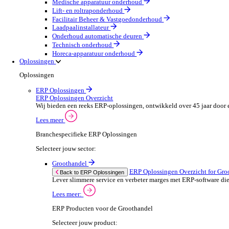
Olie & Gas
Party & Events
Machines & Gereedschap
Field Services
Field Service Overzicht
Stroomlijn je processen, neem betere beslissingen en g
Lees meer
Selecteer jouw sector:
Brandbeveiliging & Brandveiligheid
Waterhygiëne en behandeling
HVAC & Koeltechniek
Sanitair- en verwarming
Beveiligingsinstallateur
Elektrotechnische installateur
Medische apparatuur onderhoud
Lift- en roltraponderhoud
Facilitair Beheer & Vastgoedonderhoud
Laadpaalinstallateur
Onderhoud automatische deuren
Technisch onderhoud