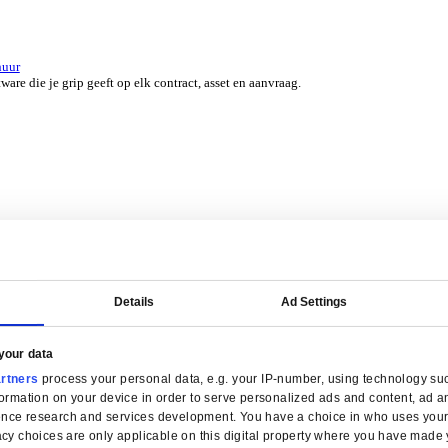
er 45 jaar door experts uit jouw branche.
erzicht for Groothandel
ERP-software die je helpt bij voorraadbeheer, verkoop en service.