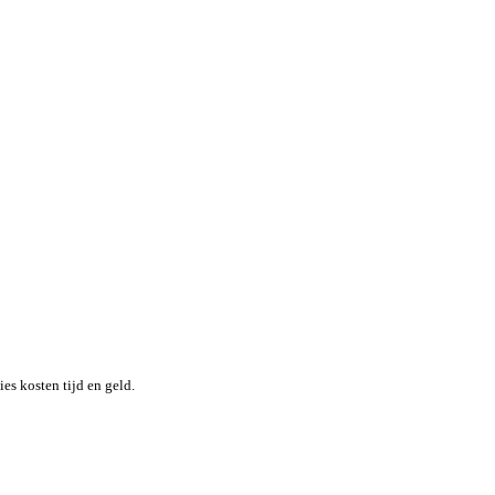
nheid terwijl je moeiteloos de locatie en status van elk item in re