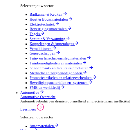
Sectoren
Groothandel
Groothandel Overzicht
Vergroot je ordercapaciteit en verhoog de klanttevrede
Lees meer
Selecteer jouw sector:
Badkamer & Keuken
Hout & Bouwmaterialen
Elektrotechniek
Bevestigingsmaterialen
Tegels
Sanitair & Verwarming
Koppelingen & Appendages
Verpakkingen
Gereedschappen
Tuin- en lanschapsaanlegmaterialen
Tuinbenodigheden en materialen
Schoonmaak- en facilitaire producten
Medische en zorgbenodigdheden
Promotieartikelen en relatiegeschenken