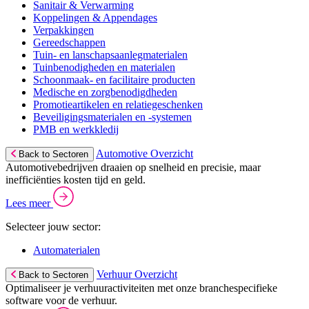
Sanitair & Verwarming
Koppelingen & Appendages
Verpakkingen
Gereedschappen
Tuin- en lanschapsaanlegmaterialen
Tuinbenodigheden en materialen
Schoonmaak- en facilitaire producten
Medische en zorgbenodigdheden
Promotieartikelen en relatiegeschenken
Beveiligingsmaterialen en -systemen
PMB en werkkledij
Automotive Overzicht
Back to Sectoren
Automotivebedrijven draaien op snelheid en precisie, maar
inefficiënties kosten tijd en geld.
Lees meer
Selecteer jouw sector:
Automaterialen
Verhuur Overzicht
Back to Sectoren
Optimaliseer je verhuuractiviteiten met onze branchespecifieke
software voor de verhuur.