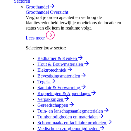
Sectoren
Groothandel
Groothandel Overzicht
Vergroot je ordercapaciteit en verhoog de
klanttevredenheid terwijl je moeiteloos de locatie en
status van elk item in realtime volgt.
Lees meer
Selecteer jouw sector:
Badkamer & Keuken
Hout & Bouwmaterialen
Elektrotechniek
Bevestigingsmaterialen
Tegels
Sanitair & Verwarming
Koppelingen & Appendages
Verpakkingen
Gereedschappen
Tuin- en lanschapsaanlegmaterialen
Tuinbenodigheden en materialen
Schoonmaak- en facilitaire producten
Medische en zorgbenodigdheden