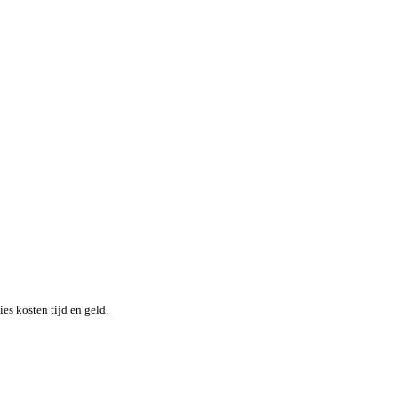
nheid terwijl je moeiteloos de locatie en status van elk item in re