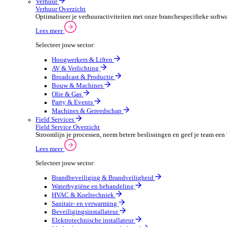
Beveiligingsmaterialen en -systemen
PMB en werkkledij
Automotive
Automotive Overzicht
Automotivebedrijven draaien op snelheid en precisie, 
Lees meer
Selecteer jouw sector:
Automaterialen
Verhuur
Verhuur Overzicht
Optimaliseer je verhuuractiviteiten met onze branche
Lees meer
Selecteer jouw sector:
Hoogwerkers & Liften
AV & Verlichting
Broadcast & Productie
Bouw & Machines