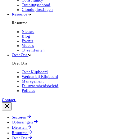
Oplossingen Overzicht
Optimaliseer elke vierkante meter van je magazijn me
Lees meer
Branchespecifieke Oplossingen
Selecteer jouw sector:
Groothandel
Oplossingen 
Back to Warehouse Management
Optimaliseer ruimte, versnel orderverwerking en
Lees meer:
Producten voor de Groothandel
Selecteer jouw product:
Dimasys
Wholesale
POS Oplossingen
Mobiele App Oplossingen
Klipboard AI