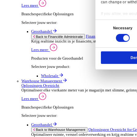
Dimasys
Wholesale
Verhuur
ERP Oplossingen Ov
Back to ERP Oplossingen
Verhoog de bezetting en verlaag administratieve
Lees meer:
ERP Producten voor de Verhuur
Selecteer jouw product:
OnRent One
OnRent Office
OnRent Go
Automotive
ERP Oplossingen O
Back to ERP Oplossingen
Van voorraad tot verkoop en service: ontdek d
Lees meer:
ERP Producten voor de Automotive
Resp