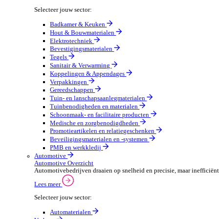
Sectoren
Groothandel
Groothandel Overzicht
Vergroot je ordercapaciteit en verhoog de klanttevrede
Lees meer
Selecteer jouw sector:
Badkamer & Keuken
Hout & Bouwmaterialen
Elektrotechniek
Bevestigingsmaterialen
Tegels
Sanitair & Verwarming
Koppelingen & Appendages
Verpakkingen
Gereedschappen
Tuin- en lanschapsaanlegmaterialen
Tuinbenodigheden en materialen
Schoonmaak- en facilitaire producten
Medische en zorgbenodigdheden
Promotieartikelen en relatiegeschenken