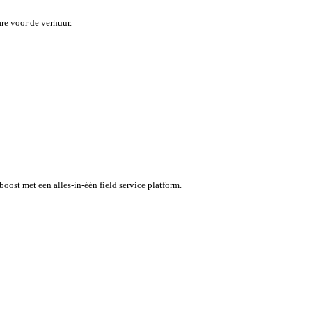
maar inefficiënties kosten tijd en geld.
specifieke software voor de verhuur.