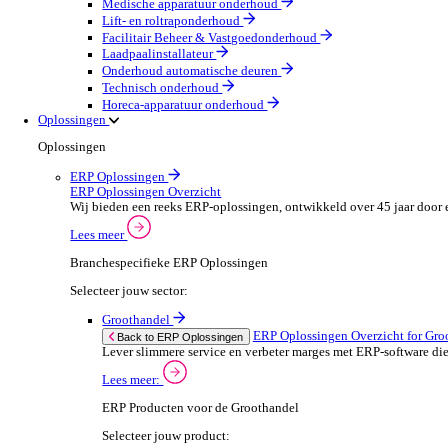
Olie & Gas
Party & Events
Machines & Gereedschap
Field Services
Field Service Overzicht
Stroomlijn je processen, neem betere beslissingen en g
Lees meer
Selecteer jouw sector:
Brandbeveiliging & Brandveiligheid
Waterhygiëne en behandeling
HVAC & Koeltechniek
Sanitair- en verwarming
Beveiligingsinstallateur
Elektrotechnische installateur
Medische apparatuur onderhoud
Lift- en roltraponderhoud
Facilitair Beheer & Vastgoedonderhoud
Laadpaalinstallateur
Onderhoud automatische deuren
Technisch onderhoud