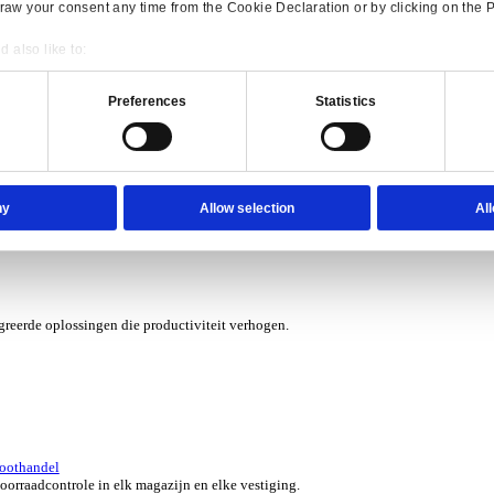
erzicht for Verhuur
 kosten met software die je grip geeft op elk contract, asset en aa
verzicht for Automotive
e ERP-oplossingen die jouw aftermarketbedrijf in topvorm houden.
Consent
Details
onsible use of your data