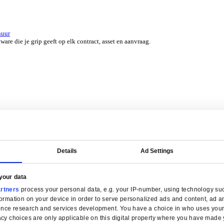
er 45 jaar door experts uit jouw branche.
erzicht for Groothandel
ERP-software die je helpt bij voorraadbeheer, verkoop en service.