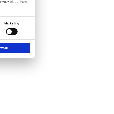
nvraag.
Ad Settings
About