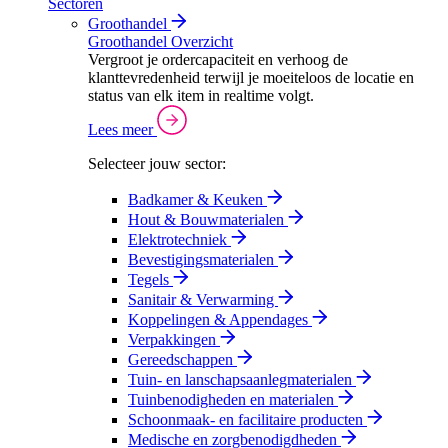
Sectoren
Groothandel
Groothandel Overzicht
Vergroot je ordercapaciteit en verhoog de
klanttevredenheid terwijl je moeiteloos de locatie en
status van elk item in realtime volgt.
Lees meer
Selecteer jouw sector:
Badkamer & Keuken
Hout & Bouwmaterialen
Elektrotechniek
Bevestigingsmaterialen
Tegels
Sanitair & Verwarming
Koppelingen & Appendages
Verpakkingen
Gereedschappen
Tuin- en lanschapsaanlegmaterialen
Tuinbenodigheden en materialen
Schoonmaak- en facilitaire producten
Medische en zorgbenodigdheden