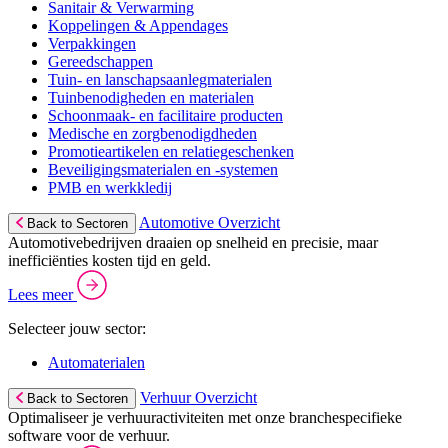
Sanitair & Verwarming
Koppelingen & Appendages
Verpakkingen
Gereedschappen
Tuin- en lanschapsaanlegmaterialen
Tuinbenodigheden en materialen
Schoonmaak- en facilitaire producten
Medische en zorgbenodigdheden
Promotieartikelen en relatiegeschenken
Beveiligingsmaterialen en -systemen
PMB en werkkledij
Automotive Overzicht
Back to Sectoren
Automotivebedrijven draaien op snelheid en precisie, maar
inefficiënties kosten tijd en geld.
Lees meer
Selecteer jouw sector:
Automaterialen
Verhuur Overzicht
Back to Sectoren
Optimaliseer je verhuuractiviteiten met onze branchespecifieke
software voor de verhuur.