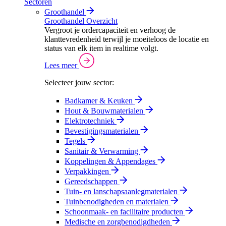
Sectoren
Groothandel
Groothandel Overzicht
Vergroot je ordercapaciteit en verhoog de
klanttevredenheid terwijl je moeiteloos de locatie en
status van elk item in realtime volgt.
Lees meer
Selecteer jouw sector:
Badkamer & Keuken
Hout & Bouwmaterialen
Elektrotechniek
Bevestigingsmaterialen
Tegels
Sanitair & Verwarming
Koppelingen & Appendages
Verpakkingen
Gereedschappen
Tuin- en lanschapsaanlegmaterialen
Tuinbenodigheden en materialen
Schoonmaak- en facilitaire producten
Medische en zorgbenodigdheden