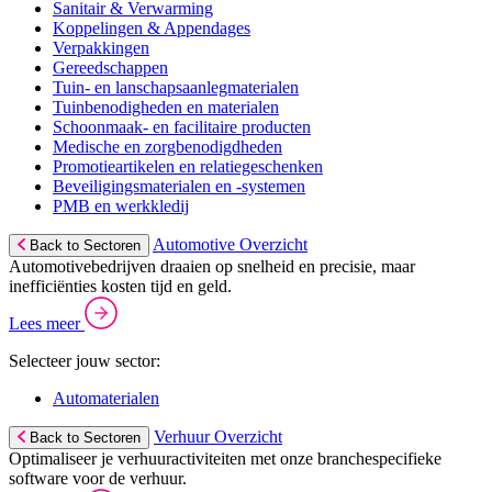
Sanitair & Verwarming
Koppelingen & Appendages
Verpakkingen
Gereedschappen
Tuin- en lanschapsaanlegmaterialen
Tuinbenodigheden en materialen
Schoonmaak- en facilitaire producten
Medische en zorgbenodigdheden
Promotieartikelen en relatiegeschenken
Beveiligingsmaterialen en -systemen
PMB en werkkledij
Automotive Overzicht
Back to Sectoren
Automotivebedrijven draaien op snelheid en precisie, maar
inefficiënties kosten tijd en geld.
Lees meer
Selecteer jouw sector:
Automaterialen
Verhuur Overzicht
Back to Sectoren
Optimaliseer je verhuuractiviteiten met onze branchespecifieke
software voor de verhuur.