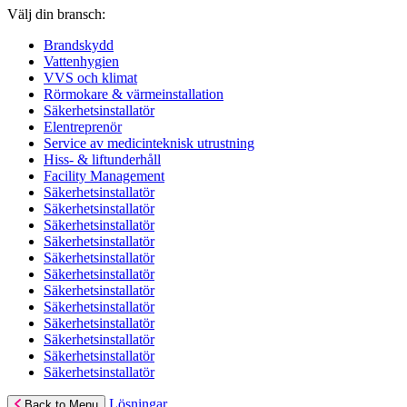
Välj din bransch:
Brandskydd
Vattenhygien
VVS och klimat
Rörmokare & värmeinstallation
Säkerhetsinstallatör
Elentreprenör
Service av medicinteknisk utrustning
Hiss- & liftunderhåll
Facility Management
Säkerhetsinstallatör
Säkerhetsinstallatör
Säkerhetsinstallatör
Säkerhetsinstallatör
Säkerhetsinstallatör
Säkerhetsinstallatör
Säkerhetsinstallatör
Säkerhetsinstallatör
Säkerhetsinstallatör
Säkerhetsinstallatör
Säkerhetsinstallatör
Säkerhetsinstallatör
Lösningar
Back to Menu