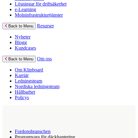
Lösningar för driftsäkerhet
e-Learning
Molninfrastrukturtjänster
Resurser
Back to Menu
Nyheter
Blogg
Kundcases
Om oss
Back to Menu
Om Klipboard
Karriär
Ledningsteam
Nordiska ledningsteam
Hållbarhet
Policys
Fordonsbranschen
Programvara för däckhantering