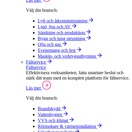
Läs mer
Välj din bransch:
Lyft och åtkomstutrustning
Ljud, ljus och AV
Sändning och produktion
Bygg och tung utrustning
Olja och gas
Evenemang och fest
Maskin- och verktygsuthyrning
Fältservice
Fältservice
Effektivisera verksamheten, fatta smartare beslut och
stärk ditt team med en komplett plattform för fältservice.
Läs mer
Välj din bransch:
Brandskydd
Vattenhygien
VVS och klimat
Rörmokare & värmeinstallation