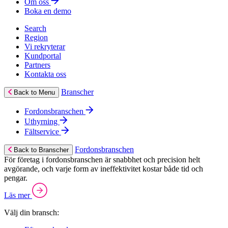
Om oss
Boka en demo
Search
Region
Vi rekryterar
Kundportal
Partners
Kontakta oss
Branscher
Back to Menu
Fordonsbranschen
Uthyrning
Fältservice
Fordonsbranschen
Back to Branscher
För företag i fordonsbranschen är snabbhet och precision helt
avgörande, och varje form av ineffektivitet kostar både tid och
pengar.
Läs mer
Välj din bransch: