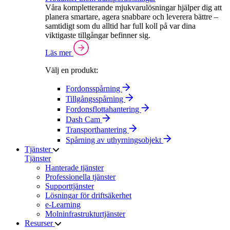
Våra kompletterande mjukvarulösningar hjälper dig att
planera smartare, agera snabbare och leverera bättre –
samtidigt som du alltid har full koll på var dina
viktigaste tillgångar befinner sig.
Läs mer
Välj en produkt:
Fordonsspårning
Tillgångsspårning
Fordonsflottahantering
Dash Cam
Transporthantering
Spårning av uthyrningsobjekt
Tjänster
Tjänster
Hanterade tjänster
Professionella tjänster
Supporttjänster
Lösningar för driftsäkerhet
e-Learning
Molninfrastrukturtjänster
Resurser