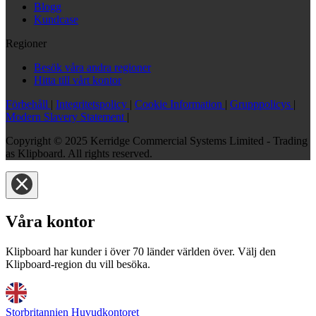
Blogg
Kundcase
Regioner
Besök våra andra regioner
Hitta till vårt kontor
Förbehåll
|
Integritetspolicy
|
Cookie Information
|
Grupppolicys
|
Modern Slavery Statement
|
Copyright © 2025 Kerridge Commercial Systems Limited - Trading
as Klipboard. All rights reserved.
Våra kontor
Klipboard har kunder i över 70 länder världen över. Välj den
Klipboard-region du vill besöka.
Storbritannien Huvudkontoret