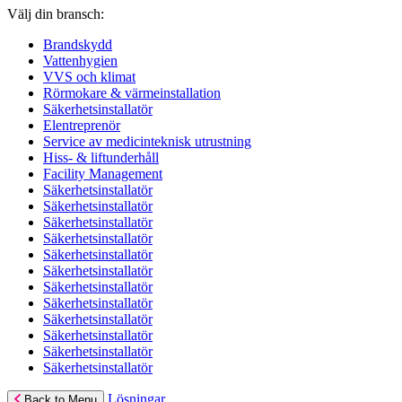
Välj din bransch:
Brandskydd
Vattenhygien
VVS och klimat
Rörmokare & värmeinstallation
Säkerhetsinstallatör
Elentreprenör
Service av medicinteknisk utrustning
Hiss- & liftunderhåll
Facility Management
Säkerhetsinstallatör
Säkerhetsinstallatör
Säkerhetsinstallatör
Säkerhetsinstallatör
Säkerhetsinstallatör
Säkerhetsinstallatör
Säkerhetsinstallatör
Säkerhetsinstallatör
Säkerhetsinstallatör
Säkerhetsinstallatör
Säkerhetsinstallatör
Säkerhetsinstallatör
Lösningar
Back to Menu