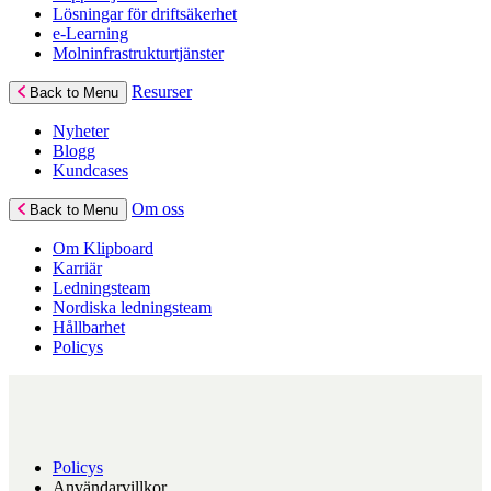
Lösningar för driftsäkerhet
e-Learning
Molninfrastrukturtjänster
Resurser
Back to Menu
Nyheter
Blogg
Kundcases
Om oss
Back to Menu
Om Klipboard
Karriär
Ledningsteam
Nordiska ledningsteam
Hållbarhet
Policys
Policys
Användarvillkor