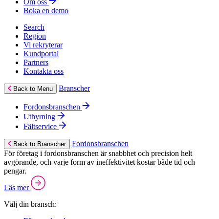
Om oss
Boka en demo
Search
Region
Vi rekryterar
Kundportal
Partners
Kontakta oss
Branscher
Back to Menu
Fordonsbranschen
Uthyrning
Fältservice
Fordonsbranschen
Back to Branscher
För företag i fordonsbranschen är snabbhet och precision helt
avgörande, och varje form av ineffektivitet kostar både tid och
pengar.
Läs mer
Välj din bransch: