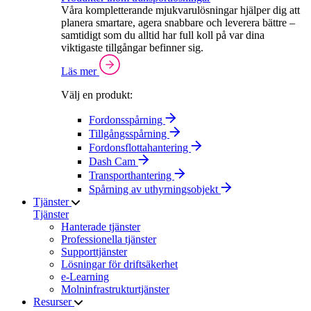
Våra kompletterande mjukvarulösningar hjälper dig att
planera smartare, agera snabbare och leverera bättre –
samtidigt som du alltid har full koll på var dina
viktigaste tillgångar befinner sig.
Läs mer
Välj en produkt:
Fordonsspårning
Tillgångsspårning
Fordonsflottahantering
Dash Cam
Transporthantering
Spårning av uthyrningsobjekt
Tjänster
Tjänster
Hanterade tjänster
Professionella tjänster
Supporttjänster
Lösningar för driftsäkerhet
e-Learning
Molninfrastrukturtjänster
Resurser