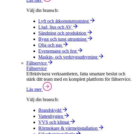
Läs mer
Välj din bransch:
Lyft och åtkomstutrustning
Ljud, ljus och AV
Sändning och produktion
Bygg och tung utrustning
Olja och gas
Evenemang och fest
Maskin- och verktygsuthyrning
Fältservice
Fältservice
Effektivisera verksamheten, fatta smartare beslut och
stärk ditt team med en komplett plattform för fältservice.
Läs mer
Välj din bransch:
Brandskydd
Vattenhygien
VVS och klimat
Rörmokare & värmeinstallation