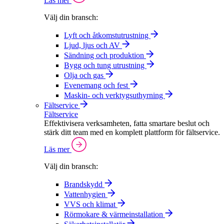
Läs mer
Välj din bransch:
Lyft och åtkomstutrustning
Ljud, ljus och AV
Sändning och produktion
Bygg och tung utrustning
Olja och gas
Evenemang och fest
Maskin- och verktygsuthyrning
Fältservice
Fältservice
Effektivisera verksamheten, fatta smartare beslut och
stärk ditt team med en komplett plattform för fältservice.
Läs mer
Välj din bransch:
Brandskydd
Vattenhygien
VVS och klimat
Rörmokare & värmeinstallation