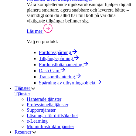
Våra kompletterande mjukvarulösningar hjälper dig att
planera smartare, agera snabbare och leverera bättre –
samtidigt som du alltid har full koll på var dina
viktigaste tillgångar befinner sig.
Läs mer
Välj en produkt:
Fordonsspårning
Tillgångsspårning
Fordonsflottahantering
Dash Cam
Transporthantering
Spårning av uthyrningsobjekt
Tjänster
Tjänster
Hanterade tjänster
Professionella tjänster
Supporttjänster
Lösningar för driftsäkerhet
e-Learning
Molninfrastrukturtjänster
Resurser