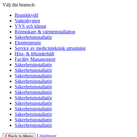
Välj din bransch:
Brandskydd
Vattenhygien
VVS och klimat
Rörmokare & värmeinstallation
Säkerhetsinstallatör
Elentreprenör
Service av medicinteknisk utrustning
Hiss- & liftunderhåll
Facility Management
Säkerhetsinstallatör
Säkerhetsinstallatör
Säkerhetsinstallatör
Säkerhetsinstallatör
Säkerhetsinstallatör
Säkerhetsinstallatör
Säkerhetsinstallatör
Säkerhetsinstallatör
Säkerhetsinstallatör
Säkerhetsinstallatör
Säkerhetsinstallatör
Säkerhetsinstallatör
Lösningar
Back to Menu