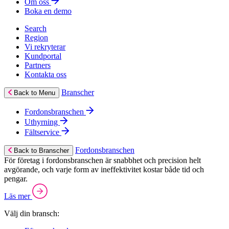
Om oss
Boka en demo
Search
Region
Vi rekryterar
Kundportal
Partners
Kontakta oss
Branscher
Back to Menu
Fordonsbranschen
Uthyrning
Fältservice
Fordonsbranschen
Back to Branscher
För företag i fordonsbranschen är snabbhet och precision helt
avgörande, och varje form av ineffektivitet kostar både tid och
pengar.
Läs mer
Välj din bransch: