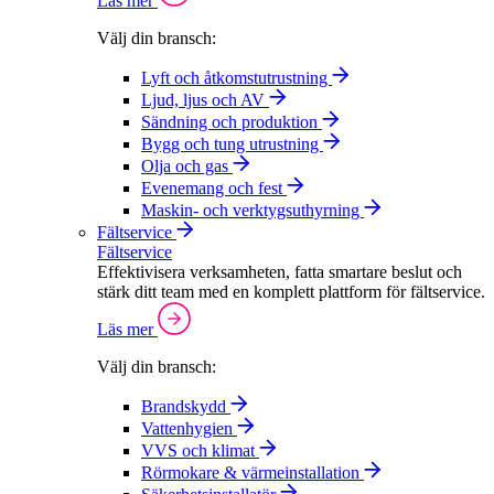
Läs mer
Välj din bransch:
Lyft och åtkomstutrustning
Ljud, ljus och AV
Sändning och produktion
Bygg och tung utrustning
Olja och gas
Evenemang och fest
Maskin- och verktygsuthyrning
Fältservice
Fältservice
Effektivisera verksamheten, fatta smartare beslut och
stärk ditt team med en komplett plattform för fältservice.
Läs mer
Välj din bransch:
Brandskydd
Vattenhygien
VVS och klimat
Rörmokare & värmeinstallation