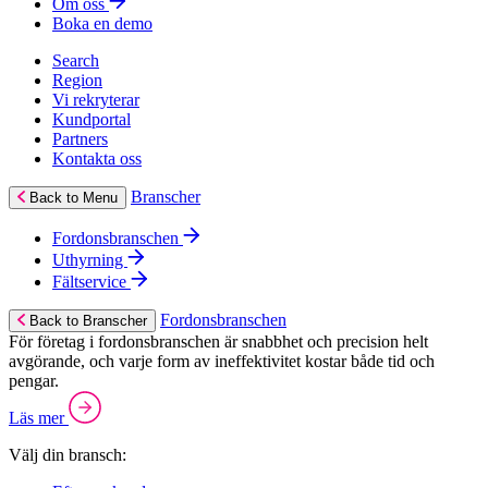
Om oss
Boka en demo
Search
Region
Vi rekryterar
Kundportal
Partners
Kontakta oss
Branscher
Back to Menu
Fordonsbranschen
Uthyrning
Fältservice
Fordonsbranschen
Back to Branscher
För företag i fordonsbranschen är snabbhet och precision helt
avgörande, och varje form av ineffektivitet kostar både tid och
pengar.
Läs mer
Välj din bransch: