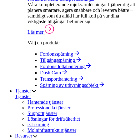
Våra kompletterande mjukvarulösningar hjälper dig att
planera smartare, agera snabbare och leverera bättre –
samtidigt som du alltid har full koll på var dina
viktigaste tillgångar befinner sig.
Läs mer
Välj en produkt:
Fordonsspårning
Tillgångsspårning
Fordonsflottahantering
Dash Cam
Transporthantering
Spårning av uthyrningsobjekt
Tjänster
Tjänster
Hanterade tjänster
Professionella tjänster
Supporttjänster
Lösningar för driftsäkerhet
e-Learning
Molninfrastrukturtjänster
Resurser