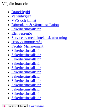
Välj din bransch:
Brandskydd
Vattenhygien
VVS och klimat
Rörmokare & värmeinstallation
Säkerhetsinstallatör
Elentreprenör
Service av medicinteknisk utrustning
Hiss- & liftunderhåll
Facility Management
Säkerhetsinstallatör
Säkerhetsinstallatör
Säkerhetsinstallatör
Säkerhetsinstallatör
Säkerhetsinstallatör
Säkerhetsinstallatör
Säkerhetsinstallatör
Säkerhetsinstallatör
Säkerhetsinstallatör
Säkerhetsinstallatör
Säkerhetsinstallatör
Säkerhetsinstallatör
Lösningar
Back to Menu