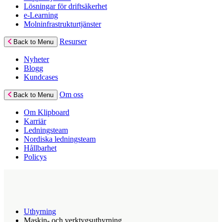
Lösningar för driftsäkerhet
e-Learning
Molninfrastrukturtjänster
Resurser
Back to Menu
Nyheter
Blogg
Kundcases
Om oss
Back to Menu
Om Klipboard
Karriär
Ledningsteam
Nordiska ledningsteam
Hållbarhet
Policys
Uthyrning
Maskin- och verktygsuthyrning