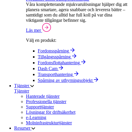
Våra kompletterande mjukvarulösningar hjälper dig att
planera smartare, agera snabbare och leverera bättre –
samtidigt som du alltid har full koll på var dina
viktigaste tillgångar befinner sig.
Läs mer
Välj en produkt:
Fordonsspårning
Tillgångsspårning
Fordonsflottahantering
Dash Cam
Transporthantering
Spårning av uthyrningsobjekt
Tjänster
Tjänster
Hanterade tjänster
Professionella tjänster
Supporttjänster
Lösningar för driftsäkerhet
e-Learning
Molninfrastrukturtjänster
Resurser