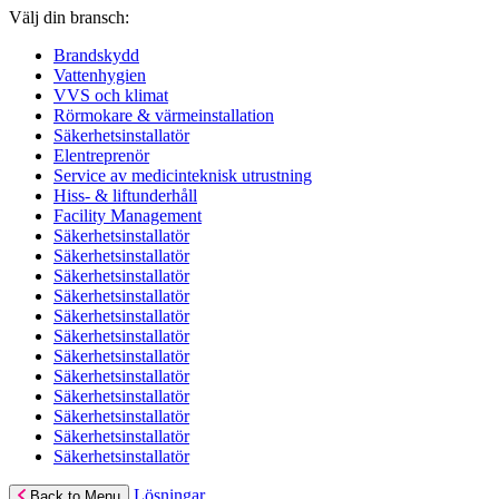
Välj din bransch:
Brandskydd
Vattenhygien
VVS och klimat
Rörmokare & värmeinstallation
Säkerhetsinstallatör
Elentreprenör
Service av medicinteknisk utrustning
Hiss- & liftunderhåll
Facility Management
Säkerhetsinstallatör
Säkerhetsinstallatör
Säkerhetsinstallatör
Säkerhetsinstallatör
Säkerhetsinstallatör
Säkerhetsinstallatör
Säkerhetsinstallatör
Säkerhetsinstallatör
Säkerhetsinstallatör
Säkerhetsinstallatör
Säkerhetsinstallatör
Säkerhetsinstallatör
Lösningar
Back to Menu