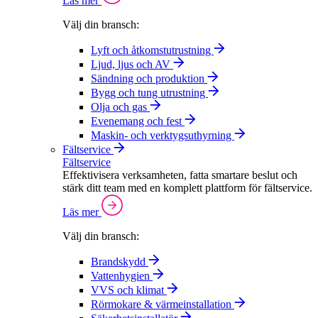
Läs mer
Välj din bransch:
Lyft och åtkomstutrustning
Ljud, ljus och AV
Sändning och produktion
Bygg och tung utrustning
Olja och gas
Evenemang och fest
Maskin- och verktygsuthyrning
Fältservice
Fältservice
Effektivisera verksamheten, fatta smartare beslut och
stärk ditt team med en komplett plattform för fältservice.
Läs mer
Välj din bransch:
Brandskydd
Vattenhygien
VVS och klimat
Rörmokare & värmeinstallation