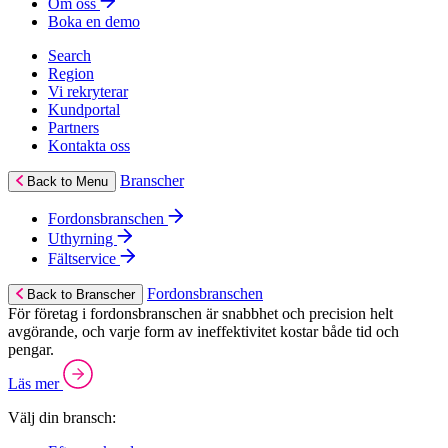
Om oss
Boka en demo
Search
Region
Vi rekryterar
Kundportal
Partners
Kontakta oss
Branscher
Back to Menu
Fordonsbranschen
Uthyrning
Fältservice
Fordonsbranschen
Back to Branscher
För företag i fordonsbranschen är snabbhet och precision helt
avgörande, och varje form av ineffektivitet kostar både tid och
pengar.
Läs mer
Välj din bransch: