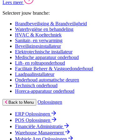
Lees meer
Selecteer jouw branche:
Brandbeveiliging & Brandveiligheid
Waterhygiëne en behandeling
HVAC & Koeltechniek
Sanitair- en verwarming
Beveiligingsinstallateur
Elektrotechnische installateur
Medische apparatuur onderhoud
Lift- en roltraponderhoud
Facilitair Beheer & Vastgoedonderhoud
Laadpaalinstallateur
Onderhoud automatische deuren
Technisch onderhoud
Horeca-apparatuur onderhoud
Oplossingen
Back to Menu
ERP Oplossingen
POS Oplossingen
Financiële Administratie
Warehouse Management
Mobiele App Oplossingen