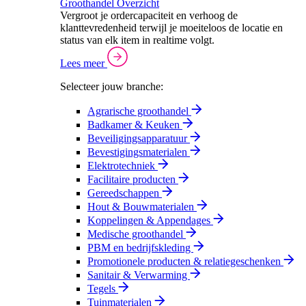
Groothandel Overzicht
Vergroot je ordercapaciteit en verhoog de
klanttevredenheid terwijl je moeiteloos de locatie en
status van elk item in realtime volgt.
Lees meer
Selecteer jouw branche:
Agrarische groothandel
Badkamer & Keuken
Beveiligingsapparatuur
Bevestigingsmaterialen
Elektrotechniek
Facilitaire producten
Gereedschappen
Hout & Bouwmaterialen
Koppelingen & Appendages
Medische groothandel
PBM en bedrijfskleding
Promotionele producten & relatiegeschenken
Sanitair & Verwarming
Tegels
Tuinmaterialen