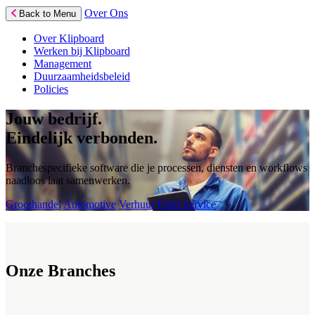
Over Ons
Back to Menu
Over Klipboard
Werken bij Klipboard
Management
Duurzaamheidsbeleid
Policies
Jouw bedrijf.
Eindelijk verbonden.
Branchespecifieke software die je processen, diensten en workflows
naadloos laat samenwerken.
Groothandel
Automotive
Verhuur
Field Service
Onze Branches