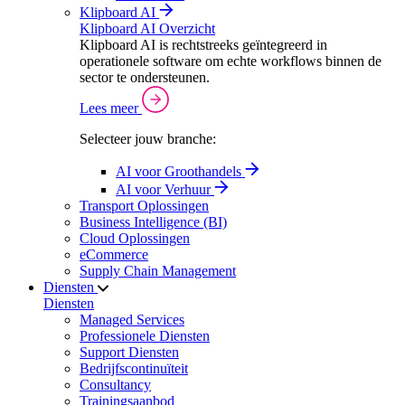
Klipboard AI
Klipboard AI Overzicht
Klipboard AI is rechtstreeks geïntegreerd in
operationele software om echte workflows binnen de
sector te ondersteunen.
Lees meer
Selecteer jouw branche:
AI voor Groothandels
AI voor Verhuur
Transport Oplossingen
Business Intelligence (BI)
Cloud Oplossingen
eCommerce
Supply Chain Management
Diensten
Diensten
Managed Services
Professionele Diensten
Support Diensten
Bedrijfscontinuïteit
Consultancy
Trainingsaanbod