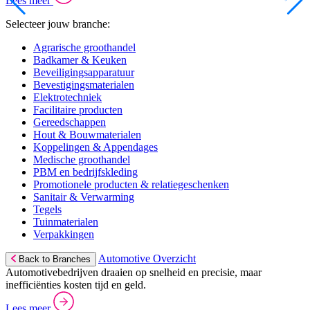
Lees meer
Selecteer jouw branche:
Agrarische groothandel
Badkamer & Keuken
Beveiligingsapparatuur
Bevestigingsmaterialen
Elektrotechniek
Facilitaire producten
Gereedschappen
Hout & Bouwmaterialen
Koppelingen & Appendages
Medische groothandel
PBM en bedrijfskleding
Promotionele producten & relatiegeschenken
Sanitair & Verwarming
Tegels
Tuinmaterialen
Verpakkingen
Automotive Overzicht
Back to Branches
Automotivebedrijven draaien op snelheid en precisie, maar
inefficiënties kosten tijd en geld.
Lees meer