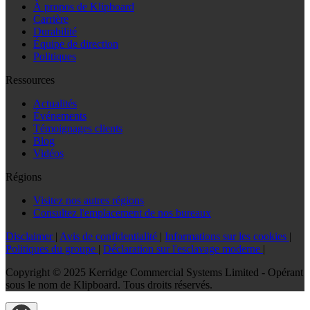
À propos de Klipboard
Carrière
Durabilité
Équipe de direction
Politiques
Ressources
Actualités
Événements
Témoignages clients
Blog
Vidéos
Régions
Visitez nos autres régions
Consultez l'emplacement de nos bureaux
Disclaimer
|
Avis de confidentialité
|
Informations sur les cookies
|
Politiques du groupe
|
Déclaration sur l'esclavage moderne
|
Copyright © 2025 Kerridge Commercial Systems Limited - Opérant
sous le nom de Klipboard. Tous droits réservés.