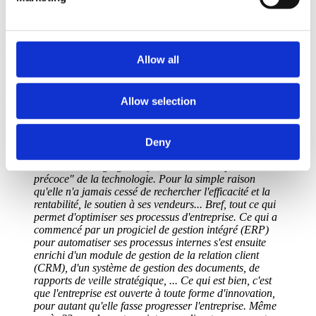
entreprises qui ont besoin d'emballages sont des clients potentiels.
Find out more about how your personal data is processed
Coeman Packaging est principalement actif dans l'industrie
and set your preferences in the
details section
.
alimentaire, textile, pharmaceutique et automobile et est client
d'Infomat depuis 1999.
We use cookies to personalise content and ads, to
Allow all
Le passage à la numérisation des processus internes était évident. Il a
provide social media features and to analyse our traffic.
commencé par le passage d'un logiciel de comptabilité à un logiciel
We also share information about your use of our site with
ERP. La raison ? Coeman Packaging voulait avoir une vision
Allow selection
instantanée de ses achats, de ses commandes, de ses stocks et de ses
our social media, advertising and analytics partners who
cycles de vente. Grâce à ces informations, Coeman Packaging a pu
may combine it with other information that you’ve
développer son activité et prendre des décisions éclairées sur la base
provided to them or that they’ve collected from your use
Deny
de chiffres précis.
of their services.
Coeman Packaging a toujours été un "adopteur
précoce" de la technologie. Pour la simple raison
qu'elle n'a jamais cessé de rechercher l'efficacité et la
rentabilité, le soutien à ses vendeurs... Bref, tout ce qui
permet d'optimiser ses processus d'entreprise. Ce qui a
commencé par un progiciel de gestion intégré (ERP)
pour automatiser ses processus internes s'est ensuite
enrichi d'un module de gestion de la relation client
(CRM), d'un système de gestion des documents, de
rapports de veille stratégique, ... Ce qui est bien, c'est
que l'entreprise est ouverte à toute forme d'innovation,
pour autant qu'elle fasse progresser l'entreprise. Même