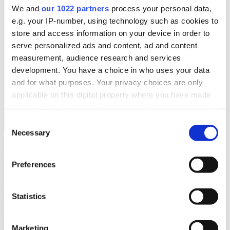
We and
our 1022 partners
process your personal data,
e.g. your IP-number, using technology such as cookies to
store and access information on your device in order to
serve personalized ads and content, ad and content
measurement, audience research and services
development. You have a choice in who uses your data
and for what purposes. Your privacy choices are only
applicable on this digital property where you have made
your choices. You can change or withdraw your consent
any time from the Cookie Declaration or by clicking on
Consent
the Privacy trigger icon.
Necessary
Selection
Lien vers le site :
www.coeman.be
If you allow, we would also like to:
Preferences
Collect information about your geographical
Coeman Packaging : pionnier et adopteur précoce
location which can be accurate to within several
du logiciel Infomat
meters
Statistics
Coeman Packaging s'occupe de la distribution de matériaux
Identify your device by actively scanning it for
d'emballage final, de film étirable, de ruban adhésif, ... jusqu'aux
specific characteristics (fingerprinting)
machines d'emballage. Actif dans divers secteurs, presque toutes les
Marketing