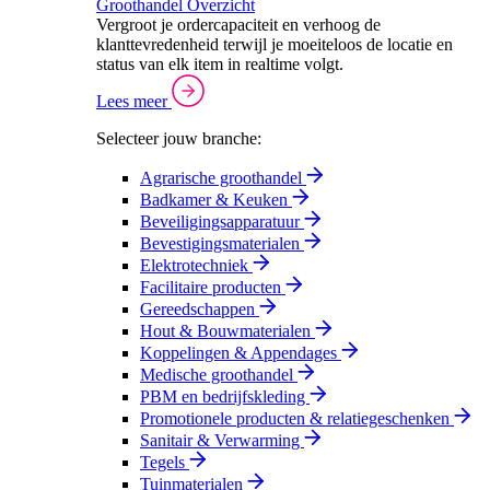
Groothandel Overzicht
Vergroot je ordercapaciteit en verhoog de
klanttevredenheid terwijl je moeiteloos de locatie en
status van elk item in realtime volgt.
Lees meer
Selecteer jouw branche:
Agrarische groothandel
Badkamer & Keuken
Beveiligingsapparatuur
Bevestigingsmaterialen
Elektrotechniek
Facilitaire producten
Gereedschappen
Hout & Bouwmaterialen
Koppelingen & Appendages
Medische groothandel
PBM en bedrijfskleding
Promotionele producten & relatiegeschenken
Sanitair & Verwarming
Tegels
Tuinmaterialen