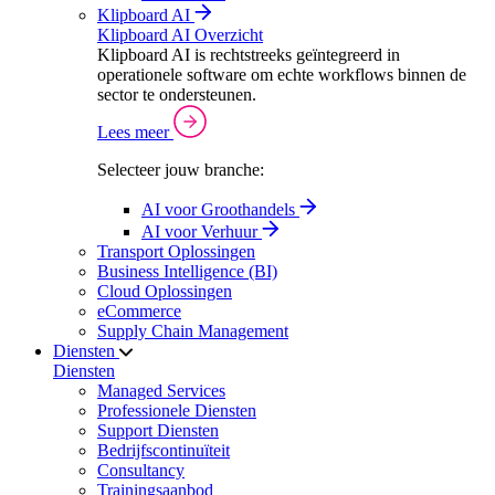
Klipboard AI
Klipboard AI Overzicht
Klipboard AI is rechtstreeks geïntegreerd in
operationele software om echte workflows binnen de
sector te ondersteunen.
Lees meer
Selecteer jouw branche:
AI voor Groothandels
AI voor Verhuur
Transport Oplossingen
Business Intelligence (BI)
Cloud Oplossingen
eCommerce
Supply Chain Management
Diensten
Diensten
Managed Services
Professionele Diensten
Support Diensten
Bedrijfscontinuïteit
Consultancy
Trainingsaanbod