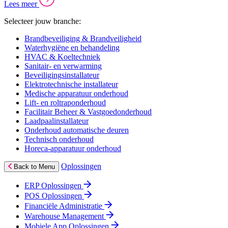
Lees meer
Selecteer jouw branche:
Brandbeveiliging & Brandveiligheid
Waterhygiëne en behandeling
HVAC & Koeltechniek
Sanitair- en verwarming
Beveiligingsinstallateur
Elektrotechnische installateur
Medische apparatuur onderhoud
Lift- en roltraponderhoud
Facilitair Beheer & Vastgoedonderhoud
Laadpaalinstallateur
Onderhoud automatische deuren
Technisch onderhoud
Horeca-apparatuur onderhoud
Oplossingen
Back to Menu
ERP Oplossingen
POS Oplossingen
Financiële Administratie
Warehouse Management
Mobiele App Oplossingen