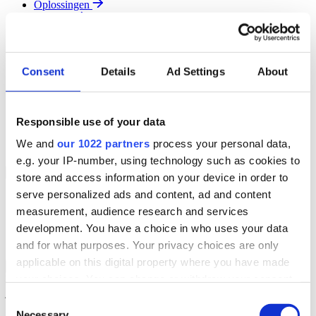
Oplossingen
Diensten
Resources
Over Ons
Contact
Consent
Details
Ad Settings
About
Search
Region
Join The Team
Responsible use of your data
Klantenportaal
Partners
We and
our 1022 partners
process your personal data,
Contact
e.g. your IP-number, using technology such as cookies to
Branches
Back to Menu
store and access information on your device in order to
serve personalized ads and content, ad and content
Groothandel
measurement, audience research and services
Automotive
Verhuur
development. You have a choice in who uses your data
Field Service
and for what purposes. Your privacy choices are only
applicable on this digital property where you have made
Groothandel Overzicht
Back to Branches
your choices. You can change or withdraw your consent
Vergroot je ordercapaciteit en verhoog de klanttevredenheid terwijl
je moeiteloos de locatie en status van elk item in realtime volgt.
any time from the Cookie Declaration or by clicking on
Consent
the Privacy trigger icon.
Necessary