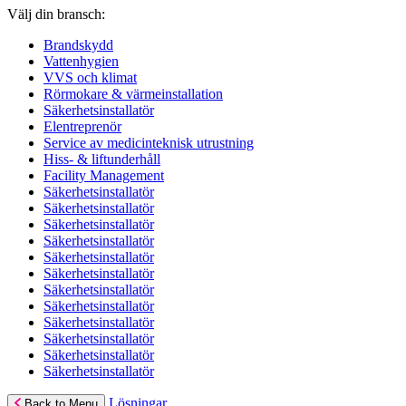
Välj din bransch:
Brandskydd
Vattenhygien
VVS och klimat
Rörmokare & värmeinstallation
Säkerhetsinstallatör
Elentreprenör
Service av medicinteknisk utrustning
Hiss- & liftunderhåll
Facility Management
Säkerhetsinstallatör
Säkerhetsinstallatör
Säkerhetsinstallatör
Säkerhetsinstallatör
Säkerhetsinstallatör
Säkerhetsinstallatör
Säkerhetsinstallatör
Säkerhetsinstallatör
Säkerhetsinstallatör
Säkerhetsinstallatör
Säkerhetsinstallatör
Säkerhetsinstallatör
Lösningar
Back to Menu