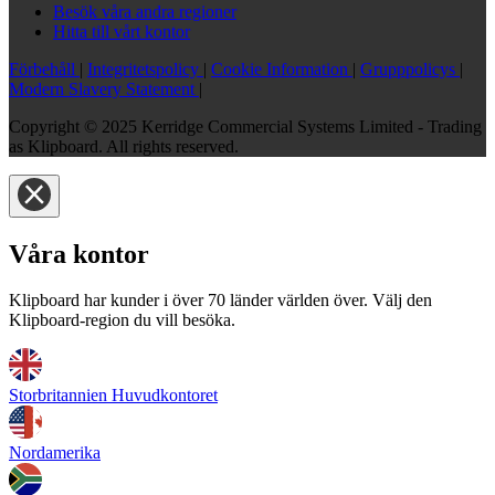
Besök våra andra regioner
Hitta till vårt kontor
Förbehåll
|
Integritetspolicy
|
Cookie Information
|
Grupppolicys
|
Modern Slavery Statement
|
Copyright © 2025 Kerridge Commercial Systems Limited - Trading
as Klipboard. All rights reserved.
Våra kontor
Klipboard har kunder i över 70 länder världen över. Välj den
Klipboard-region du vill besöka.
Storbritannien Huvudkontoret
Nordamerika