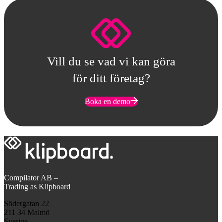
Vill du se vad vi kan göra
för ditt företag?
Boka en demo
Compilator AB –
Trading as Klipboard
Södergatan 22
211 34 Malmö
Sverige