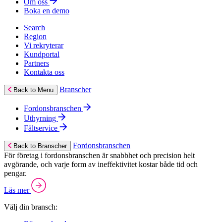
Om oss
Boka en demo
Search
Region
Vi rekryterar
Kundportal
Partners
Kontakta oss
Branscher
Back to Menu
Fordonsbranschen
Uthyrning
Fältservice
Fordonsbranschen
Back to Branscher
För företag i fordonsbranschen är snabbhet och precision helt
avgörande, och varje form av ineffektivitet kostar både tid och
pengar.
Läs mer
Välj din bransch: