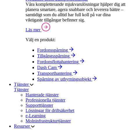
Våra kompletterande mjukvarulösningar hjälper dig att
planera smartare, agera snabbare och leverera bättre –
samtidigt som du alltid har full koll på var dina
viktigaste tillgångar befinner sig.
Läs mer
Välj en produkt:
Fordonsspårning
Tillgångsspårning
Fordonsflottahantering
Dash Cam
Transporthantering
Spårning av uthyrningsobjekt
Tjänster
Tjänster
Hanterade tjänster
Professionella tjänster
Supporttjänster
Lösningar för driftsäkerhet
e-Learning
Molninfrastrukturtjänster
Resurser