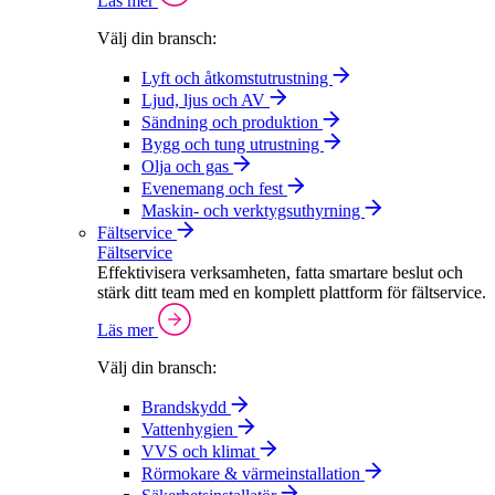
Läs mer
Välj din bransch:
Lyft och åtkomstutrustning
Ljud, ljus och AV
Sändning och produktion
Bygg och tung utrustning
Olja och gas
Evenemang och fest
Maskin- och verktygsuthyrning
Fältservice
Fältservice
Effektivisera verksamheten, fatta smartare beslut och
stärk ditt team med en komplett plattform för fältservice.
Läs mer
Välj din bransch:
Brandskydd
Vattenhygien
VVS och klimat
Rörmokare & värmeinstallation