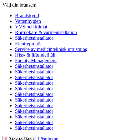
Välj din bransch:
Brandskydd
Vattenhygien
VVS och klimat
Rörmokare & värmeinstallation
Säkerhetsinstallatör
Elentreprenör
Service av medicinteknisk utrustning
Hiss- & liftunderhåll
Facility Management
Säkerhetsinstallatör
Säkerhetsinstallatör
Säkerhetsinstallatör
Säkerhetsinstallatör
Säkerhetsinstallatör
Säkerhetsinstallatör
Säkerhetsinstallatör
Säkerhetsinstallatör
Säkerhetsinstallatör
Säkerhetsinstallatör
Säkerhetsinstallatör
Säkerhetsinstallatör
Lösningar
Back to Menu