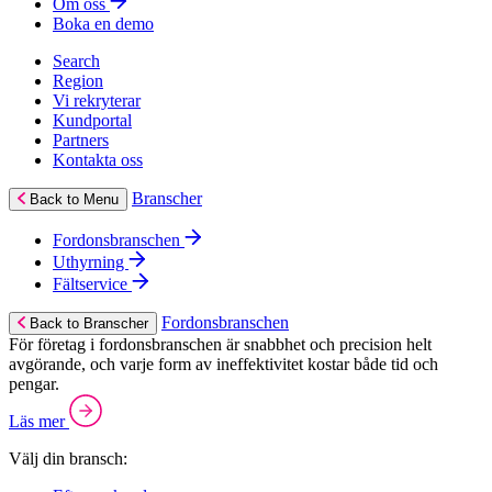
Om oss
Boka en demo
Search
Region
Vi rekryterar
Kundportal
Partners
Kontakta oss
Branscher
Back to Menu
Fordonsbranschen
Uthyrning
Fältservice
Fordonsbranschen
Back to Branscher
För företag i fordonsbranschen är snabbhet och precision helt
avgörande, och varje form av ineffektivitet kostar både tid och
pengar.
Läs mer
Välj din bransch: