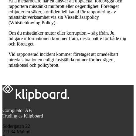
Alla medarbetare har ett ansvar att upptäcka, förebygga och
rapportera misstänkt mutbrott eller oegentlighet. Företaget
erbjuder en säker, konfidentiell kanal för rapportering av
misstänkt verksamhet via sin Visselblåsarpolicy
(Whistleblowing Policy).
Om du misstänker mutor eller korruption – säg ifrån. Ju
tidigare informationen kommer fram, desto bättre för både dig
och företaget.
Vid rapporterad incident kommer företaget att omedelbart
utreda situationen enligt fastställda rutiner för bedrägeri,
misskötsel och policybrott.
Compilator AB –
Trading as Klipboard
Södergatan 22
211 34 Malmö