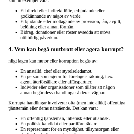
kan till exempel vara:
Ett direkt eller indirekt löfte, erbjudande eller
godkännande av något av värde.
Erbjudande eller mottagande av provision, lån, avgift,
belöning eller annan förmån.
Bidrag, donationer eller röster avsedda att utöva
otillbörlig påverkan.
4. Vem kan begå mutbrott eller agera korrupt?
nligt lagen kan mutor eller korruption begås av:
En anställd, chef eller styrelseledamot.
En person som agerar för företagets räkning, t.ex.
agent, återförsäljare eller affärspartner.
Individer eller organisationer som tillåter att någon
annan begår dessa handlingar å deras vägnar.
Korrupta handlingar involverar ofta (men inte alltid) offentliga
tjänstemän eller deras närstående. Det kan vara:
En offentlig tjänsteman, inhemsk eller utländsk.
En politisk kandidat eller partiföreträdare.
En representant för en myndighet, tillsynsorgan eller