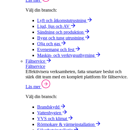
Läs mer
Välj din bransch:
Lyft och åtkomstutrustning
Ljud, ljus och AV
Sändning och produktion
Bygg och tung utrustning
Olja och gas
Evenemang och fest
Maskin- och verktygsuthyrning
Fältservice
Fältservice
Effektivisera verksamheten, fatta smartare beslut och
stärk ditt team med en komplett plattform för fältservice.
Läs mer
Välj din bransch:
Brandskydd
Vattenhygien
VVS och klimat
Rörmokare & värmeinstallation