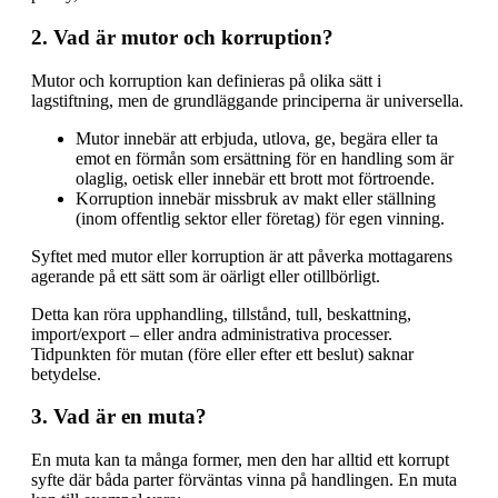
2. Vad är mutor och korruption?
Mutor och korruption kan definieras på olika sätt i
lagstiftning, men de grundläggande principerna är universella.
Mutor innebär att erbjuda, utlova, ge, begära eller ta
emot en förmån som ersättning för en handling som är
olaglig, oetisk eller innebär ett brott mot förtroende.
Korruption innebär missbruk av makt eller ställning
(inom offentlig sektor eller företag) för egen vinning.
Syftet med mutor eller korruption är att påverka mottagarens
agerande på ett sätt som är oärligt eller otillbörligt.
Detta kan röra upphandling, tillstånd, tull, beskattning,
import/export – eller andra administrativa processer.
Tidpunkten för mutan (före eller efter ett beslut) saknar
betydelse.
3. Vad är en muta?
En muta kan ta många former, men den har alltid ett korrupt
syfte där båda parter förväntas vinna på handlingen. En muta