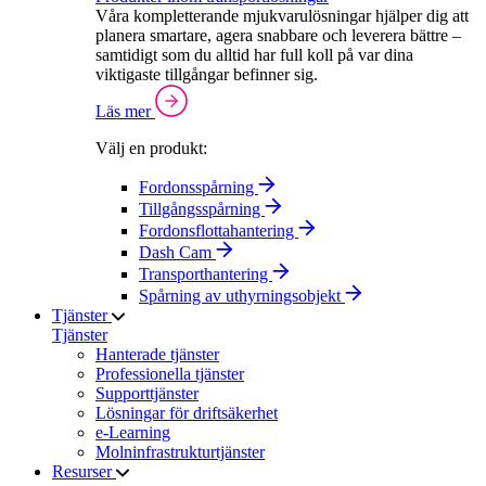
Våra kompletterande mjukvarulösningar hjälper dig att
planera smartare, agera snabbare och leverera bättre –
samtidigt som du alltid har full koll på var dina
viktigaste tillgångar befinner sig.
Läs mer
Välj en produkt:
Fordonsspårning
Tillgångsspårning
Fordonsflottahantering
Dash Cam
Transporthantering
Spårning av uthyrningsobjekt
Tjänster
Tjänster
Hanterade tjänster
Professionella tjänster
Supporttjänster
Lösningar för driftsäkerhet
e-Learning
Molninfrastrukturtjänster
Resurser