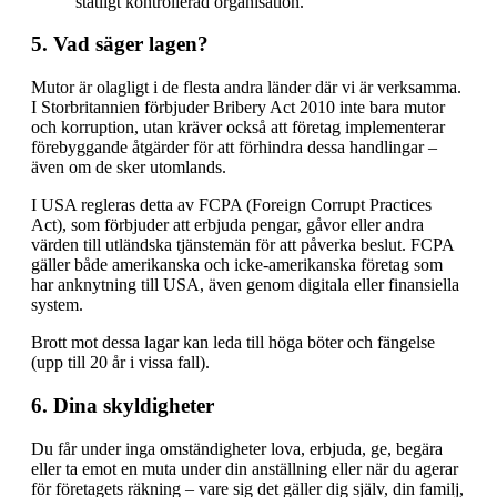
statligt kontrollerad organisation.
5. Vad säger lagen?
Mutor är olagligt i de flesta andra länder där vi är verksamma.
I Storbritannien förbjuder Bribery Act 2010 inte bara mutor
och korruption, utan kräver också att företag implementerar
förebyggande åtgärder för att förhindra dessa handlingar –
även om de sker utomlands.
I USA regleras detta av FCPA (Foreign Corrupt Practices
Act), som förbjuder att erbjuda pengar, gåvor eller andra
värden till utländska tjänstemän för att påverka beslut. FCPA
gäller både amerikanska och icke-amerikanska företag som
har anknytning till USA, även genom digitala eller finansiella
system.
Brott mot dessa lagar kan leda till höga böter och fängelse
(upp till 20 år i vissa fall).
6. Dina skyldigheter
Du får under inga omständigheter lova, erbjuda, ge, begära
eller ta emot en muta under din anställning eller när du agerar
för företagets räkning – vare sig det gäller dig själv, din familj,