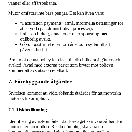
vänner eller affärsbekanta.
Mutor omfattar inte bara pengar. Det kan även vara:
”Facilitation payments” (små, informella betalningar för
att skynda på administrativa processer).
Politiska bidrag, donationer eller sponsring med
otillbörlig avsikt.
Gåvor, gästfrihet eller förmåner som syftar till att
påverka beslut.
Brott mot denna policy kan leda till disciplinära åtgärder och
avsked. Avtal med externa parter som bryter mot policyn
kommer att avslutas omedelbart.
7. Förebyggande åtgärder
Styrelsen kommer att vidta följande åtgärder för att motverka
mutor och korruption:
7.1 Riskbedömning
Identifiering av riskområden där företaget kan vara sårbart för
mutor eller korruption. Riskbedömning ska vara en
kontinuerlig process med aktiv kommunikation mellan