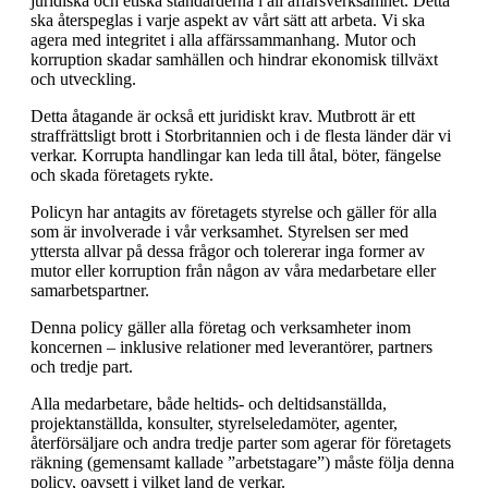
juridiska och etiska standarderna i all affärsverksamhet. Detta
ska återspeglas i varje aspekt av vårt sätt att arbeta. Vi ska
agera med integritet i alla affärssammanhang. Mutor och
korruption skadar samhällen och hindrar ekonomisk tillväxt
och utveckling.
Detta åtagande är också ett juridiskt krav. Mutbrott är ett
straffrättsligt brott i Storbritannien och i de flesta länder där vi
verkar. Korrupta handlingar kan leda till åtal, böter, fängelse
och skada företagets rykte.
Policyn har antagits av företagets styrelse och gäller för alla
som är involverade i vår verksamhet. Styrelsen ser med
yttersta allvar på dessa frågor och tolererar inga former av
mutor eller korruption från någon av våra medarbetare eller
samarbetspartner.
Denna policy gäller alla företag och verksamheter inom
koncernen – inklusive relationer med leverantörer, partners
och tredje part.
Alla medarbetare, både heltids- och deltidsanställda,
projektanställda, konsulter, styrelseledamöter, agenter,
återförsäljare och andra tredje parter som agerar för företagets
räkning (gemensamt kallade ”arbetstagare”) måste följa denna
policy, oavsett i vilket land de verkar.