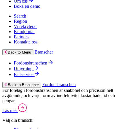
Om oss
Boka en demo
Search
Region
Vi rekryterar
Kundportal
Partners
Kontakta oss
Branscher
Back to Menu
Fordonsbranschen
Uthyrning
Fältservice
Fordonsbranschen
Back to Branscher
För företag i fordonsbranschen är snabbhet och precision helt
avgörande, och varje form av ineffektivitet kostar både tid och
pengar.
Läs mer
Välj din bransch: