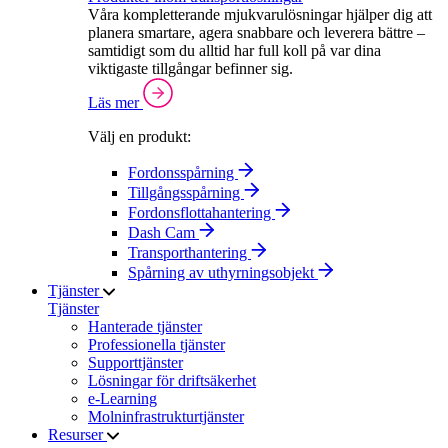
Våra kompletterande mjukvarulösningar hjälper dig att
planera smartare, agera snabbare och leverera bättre –
samtidigt som du alltid har full koll på var dina
viktigaste tillgångar befinner sig.
Läs mer
Välj en produkt:
Fordonsspårning
Tillgångsspårning
Fordonsflottahantering
Dash Cam
Transporthantering
Spårning av uthyrningsobjekt
Tjänster
Tjänster
Hanterade tjänster
Professionella tjänster
Supporttjänster
Lösningar för driftsäkerhet
e-Learning
Molninfrastrukturtjänster
Resurser