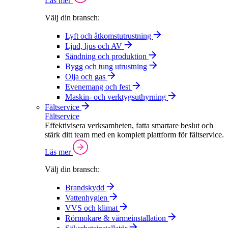
Läs mer
Välj din bransch:
Lyft och åtkomstutrustning
Ljud, ljus och AV
Sändning och produktion
Bygg och tung utrustning
Olja och gas
Evenemang och fest
Maskin- och verktygsuthyrning
Fältservice
Fältservice
Effektivisera verksamheten, fatta smartare beslut och
stärk ditt team med en komplett plattform för fältservice.
Läs mer
Välj din bransch:
Brandskydd
Vattenhygien
VVS och klimat
Rörmokare & värmeinstallation