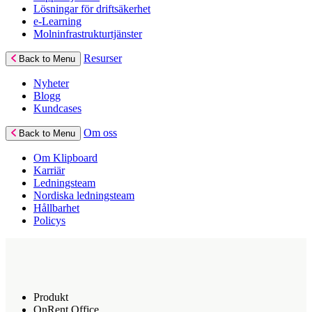
Lösningar för driftsäkerhet
e-Learning
Molninfrastrukturtjänster
Resurser
Back to Menu
Nyheter
Blogg
Kundcases
Om oss
Back to Menu
Om Klipboard
Karriär
Ledningsteam
Nordiska ledningsteam
Hållbarhet
Policys
Produkt
OnRent Office