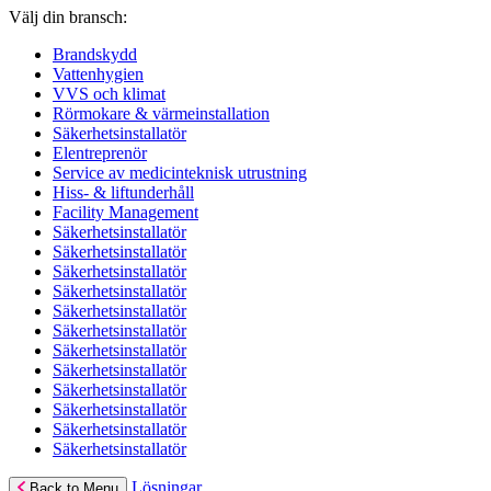
Välj din bransch:
Brandskydd
Vattenhygien
VVS och klimat
Rörmokare & värmeinstallation
Säkerhetsinstallatör
Elentreprenör
Service av medicinteknisk utrustning
Hiss- & liftunderhåll
Facility Management
Säkerhetsinstallatör
Säkerhetsinstallatör
Säkerhetsinstallatör
Säkerhetsinstallatör
Säkerhetsinstallatör
Säkerhetsinstallatör
Säkerhetsinstallatör
Säkerhetsinstallatör
Säkerhetsinstallatör
Säkerhetsinstallatör
Säkerhetsinstallatör
Säkerhetsinstallatör
Lösningar
Back to Menu