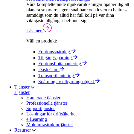
Våra kompletterande mjukvarulösningar hjälper dig att
planera smartare, agera snabbare och leverera bättre –
samtidigt som du alltid har full koll på var dina
viktigaste tillgångar befinner sig.
Läs mer
Välj en produkt:
Fordonsspårning
Tillgångsspårning
Fordonsflottahantering
Dash Cam
Transporthantering
Spårning av uthyrningsobjekt
Tjänster
Tjänster
Hanterade tjänster
Professionella tjänster
Supporttjänster
Lösningar för driftsäkerhet
e-Learning
Molninfrastrukturtjänster
Resurser