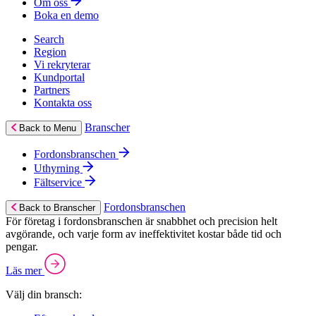
Om oss
Boka en demo
Search
Region
Vi rekryterar
Kundportal
Partners
Kontakta oss
Branscher
Back to Menu
Fordonsbranschen
Uthyrning
Fältservice
Fordonsbranschen
Back to Branscher
För företag i fordonsbranschen är snabbhet och precision helt
avgörande, och varje form av ineffektivitet kostar både tid och
pengar.
Läs mer
Välj din bransch: