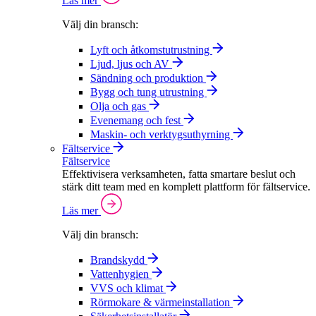
Läs mer
Välj din bransch:
Lyft och åtkomstutrustning
Ljud, ljus och AV
Sändning och produktion
Bygg och tung utrustning
Olja och gas
Evenemang och fest
Maskin- och verktygsuthyrning
Fältservice
Fältservice
Effektivisera verksamheten, fatta smartare beslut och
stärk ditt team med en komplett plattform för fältservice.
Läs mer
Välj din bransch:
Brandskydd
Vattenhygien
VVS och klimat
Rörmokare & värmeinstallation