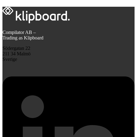
Compilator AB –
Trading as Klipboard
Södergatan 22
211 34 Malmö
Sverige