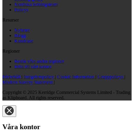
Nordiska ledningsteam
Policys
Resurser
Nyheter
Blogg
Kundcase
Regioner
Besök våra andra regioner
Hitta till vårt kontor
Förbehåll
|
Integritetspolicy
|
Cookie Information
|
Grupppolicys
|
Modern Slavery Statement
|
Copyright © 2025 Kerridge Commercial Systems Limited - Trading
as Klipboard. All rights reserved.
Våra kontor