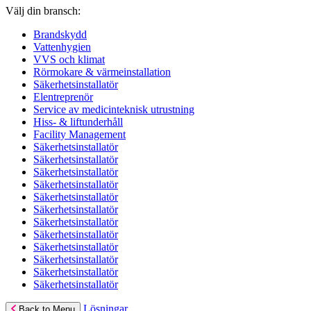
Välj din bransch:
Brandskydd
Vattenhygien
VVS och klimat
Rörmokare & värmeinstallation
Säkerhetsinstallatör
Elentreprenör
Service av medicinteknisk utrustning
Hiss- & liftunderhåll
Facility Management
Säkerhetsinstallatör
Säkerhetsinstallatör
Säkerhetsinstallatör
Säkerhetsinstallatör
Säkerhetsinstallatör
Säkerhetsinstallatör
Säkerhetsinstallatör
Säkerhetsinstallatör
Säkerhetsinstallatör
Säkerhetsinstallatör
Säkerhetsinstallatör
Säkerhetsinstallatör
Lösningar
Back to Menu