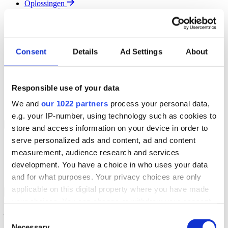
Oplossingen
Diensten
Resources
Over Ons
Contact
Consent
Details
Ad Settings
About
Search
Region
Join The Team
Responsible use of your data
Klantenportaal
Partners
We and
our 1022 partners
process your personal data,
Contact
e.g. your IP-number, using technology such as cookies to
Branches
Back to Menu
store and access information on your device in order to
serve personalized ads and content, ad and content
Groothandel
measurement, audience research and services
Automotive
Verhuur
development. You have a choice in who uses your data
Field Service
and for what purposes. Your privacy choices are only
applicable on this digital property where you have made
Groothandel Overzicht
Back to Branches
your choices. You can change or withdraw your consent
Vergroot je ordercapaciteit en verhoog de klanttevredenheid terwijl
je moeiteloos de locatie en status van elk item in realtime volgt.
any time from the Cookie Declaration or by clicking on
Consent
the Privacy trigger icon.
Necessary