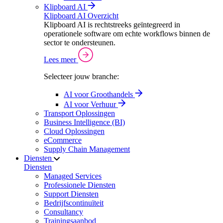
Klipboard AI
Klipboard AI Overzicht
Klipboard AI is rechtstreeks geïntegreerd in
operationele software om echte workflows binnen de
sector te ondersteunen.
Lees meer
Selecteer jouw branche:
AI voor Groothandels
AI voor Verhuur
Transport Oplossingen
Business Intelligence (BI)
Cloud Oplossingen
eCommerce
Supply Chain Management
Diensten
Diensten
Managed Services
Professionele Diensten
Support Diensten
Bedrijfscontinuïteit
Consultancy
Trainingsaanbod