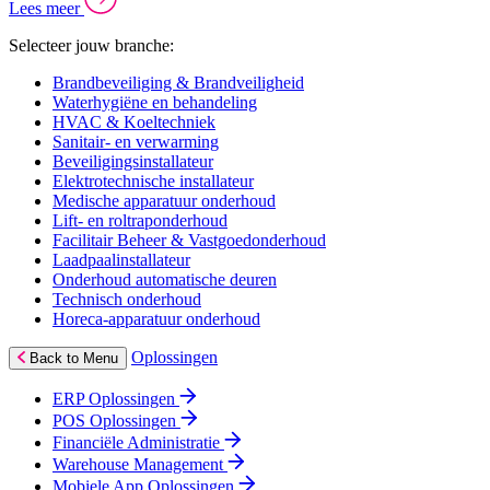
Lees meer
Selecteer jouw branche:
Brandbeveiliging & Brandveiligheid
Waterhygiëne en behandeling
HVAC & Koeltechniek
Sanitair- en verwarming
Beveiligingsinstallateur
Elektrotechnische installateur
Medische apparatuur onderhoud
Lift- en roltraponderhoud
Facilitair Beheer & Vastgoedonderhoud
Laadpaalinstallateur
Onderhoud automatische deuren
Technisch onderhoud
Horeca-apparatuur onderhoud
Oplossingen
Back to Menu
ERP Oplossingen
POS Oplossingen
Financiële Administratie
Warehouse Management
Mobiele App Oplossingen