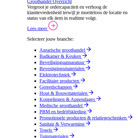
Groothandel Overzicht
Vergroot je ordercapaciteit en verhoog de
klanttevredenheid terwijl je moeiteloos de locatie en
status van elk item in realtime volgt.
Lees meer
Selecteer jouw branche:
Agrarische groothandel
Badkamer & Keuken
Beveiligingsapparatuur
Bevestigingsmaterialen
Elektrotechniek
Facilitaire producten
Gereedschappen
Hout & Bouwmaterialen
Koppelingen & Appendages
Medische groothandel
PBM en bedrijfskleding
Promotionele producten & relatiegeschenken
Sanitair & Verwarming
Tegels
Tuinmaterialen