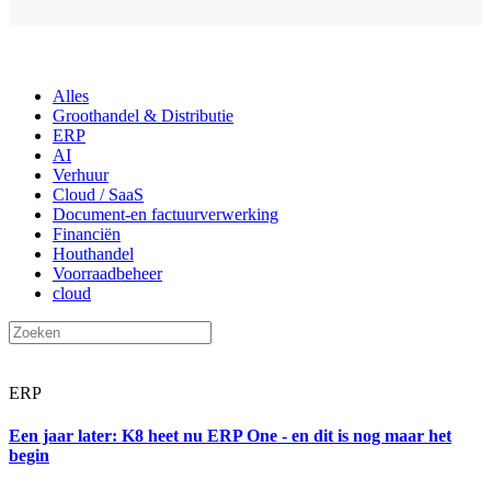
Alles
Groothandel & Distributie
ERP
AI
Verhuur
Cloud / SaaS
Document-en factuurverwerking
Financiën
Houthandel
Voorraadbeheer
cloud
ERP
Een jaar later: K8 heet nu ERP One - en dit is nog maar het
begin