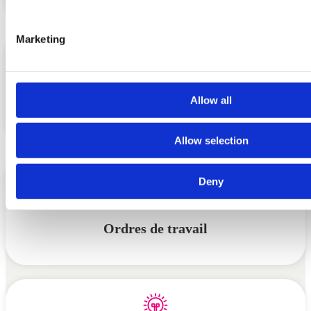
We use cookies to personalise content and ads, to provide s
Marketing
features and to analyse our traffic. We also share informatio
our site with our social media, advertising and analytics pa
combine it with other information that you’ve provided to them
collected from your use of their services.
Allow all
Gestion d’entrepôt
Allow selection
Deny
Ordres de travail