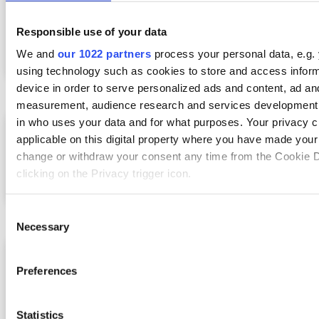
Responsible use of your data
Commandes d’achat et de vente
We and
our 1022 partners
process your personal data, e.g.
using technology such as cookies to store and access infor
device in order to serve personalized ads and content, ad an
measurement, audience research and services development.
in who uses your data and for what purposes. Your privacy c
applicable on this digital property where you have made you
change or withdraw your consent any time from the Cookie D
clicking on the Privacy trigger icon.
Finances et comptabilité
If you allow, we would also like to:
Consent
Necessary
Collect information about your geographical location 
Selection
accurate to within several meters
Identify your device by actively scanning it for specifi
Preferences
(fingerprinting)
Find out more about how your personal data is processed an
Business intelligence
Statistics
preferences in the
details section
.