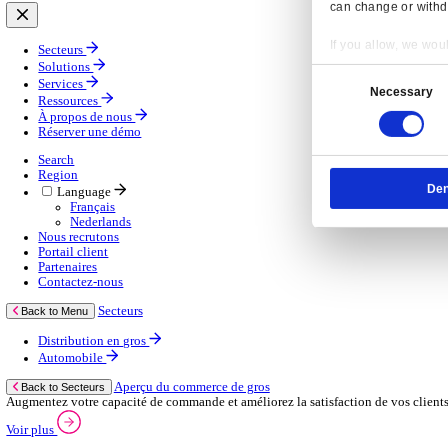
Gestion de la chaîne d’approvisionnement
Solutions d’applications mobiles
Services
Services
Services gérés
Services professionnels
Services d’assistance
Continuité des activités
Services de consultance
E‑learning
Services d’infrastructure cloud
Ressources
Ressources
Actualités
Blog
Événements
Vidéos
Nos clients
À propos de nous
À propos de nous
À propos de Klipboard
Resp