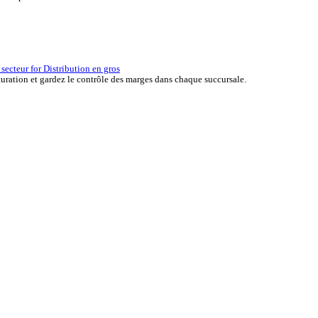
erçu des solutions ERP for Automobile
er the ERP solutions that keep your aftermarket business moving at 
la réussite d’une entreprise.