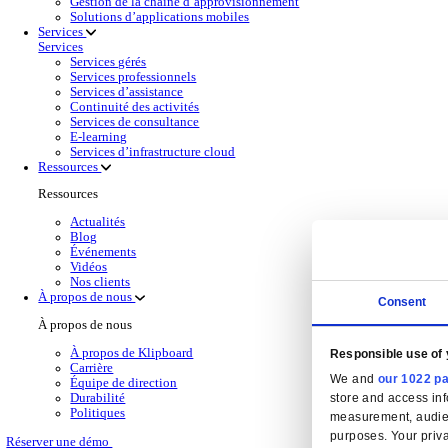
Solutions de gesti
Back to Gestion Financière
Obtenez une visibilité financière en temps réel,
En savoir plus
Produits de gestion financière pour la distribut
Sélectionnez un produit:
Wholesale
Dimasys
Gestion d’entrepôt
Klipboard AI
Electronic Point of Sale (ePOS)
Business Intelligence (BI)
Solutions Cloud
Gestion de la relation client (CRM)
Gestion de la relation client (CRM)
En savoir plus
Sélectionnez votre secteur
CAS CRM Genesisworld
E‑commerce