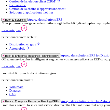
Contactez‑nous
Secteurs
Back to Menu
Distribution en gros
Automobile
Aperçu du commerce de gros
Back to Secteurs
Augmentez votre capacité de commande et améliorez la satisfaction 
Voir plus
Sélectionnez votre secteur:
Salle de bain & cuisine
Marchand constructeur
Grossiste en matériel électrique
Fixations et attaches
Marchand en carrelage
Sanitaire & chauffage
Raccords & accessoires
Emballage
Quincaillerie & outils