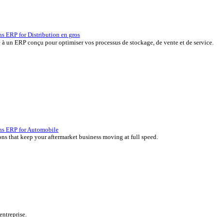
P, développées depuis plus de 45 ans par des experts de votre sec
erçu des solutions ERP for Distribution en gros
 vos marges grâce à un ERP conçu pour optimiser vos processus de s