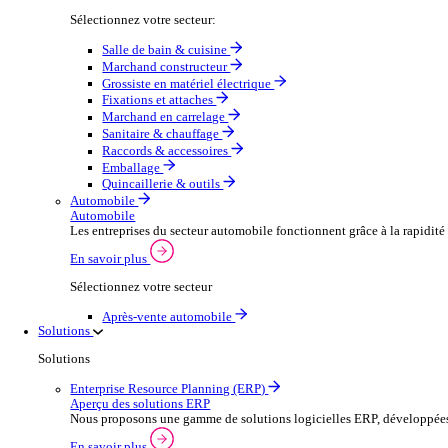
Secteurs
Distribution en gros
Aperçu du commerce de gros
Augmentez votre capacité de commande et améliorez la s
Voir plus
Sélectionnez votre secteur:
Salle de bain & cuisine
Marchand constructeur
Grossiste en matériel électrique
Fixations et attaches
Marchand en carrelage
Sanitaire & chauffage
Raccords & accessoires
Emballage
Quincaillerie & outils
Automobile
Automobile
Les entreprises du secteur automobile fonctionnent grâc
En savoir plus