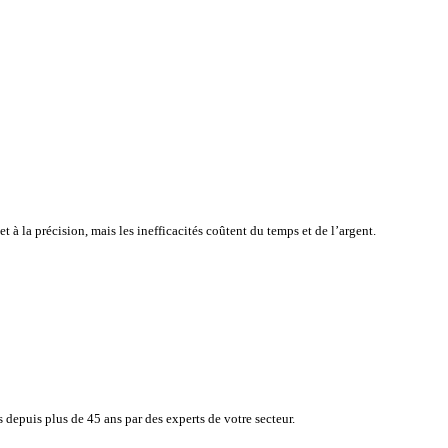
atisfaction de vos clients tout en surveillant en toute simplicité, e
e à la rapidité et à la précision, mais les inefficacités coûtent du 