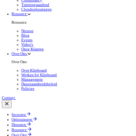
Oplossingen Overzicht
Optimaliseer elke vierkante meter van je magazijn me
Lees meer
Branchespecifieke Oplossingen
Selecteer jouw sector:
Groothandel
Oplossingen 
Back to Warehouse Management
Optimaliseer ruimte, versnel orderverwerking en
Lees meer:
Producten voor de Groothandel
Selecteer jouw product:
Dimasys
Wholesale
POS Oplossingen
Mobiele App Oplossingen
Klipboard AI