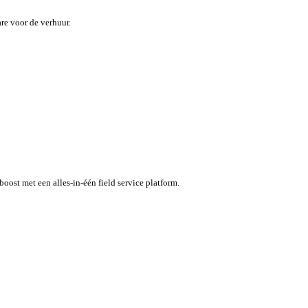
maar inefficiënties kosten tijd en geld.
specifieke software voor de verhuur.