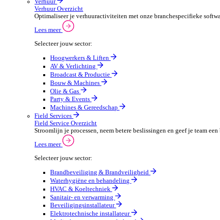
Beveiligingsmaterialen en -systemen
PMB en werkkledij
Automotive
Automotive Overzicht
Automotivebedrijven draaien op snelheid en precisie, 
Lees meer
Selecteer jouw sector:
Automaterialen
Verhuur
Verhuur Overzicht
Optimaliseer je verhuuractiviteiten met onze branche
Lees meer
Selecteer jouw sector:
Hoogwerkers & Liften
AV & Verlichting
Broadcast & Productie
Bouw & Machines