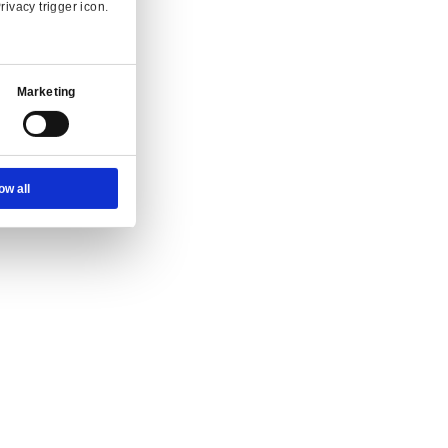
nvraag.
Ad Settings
About