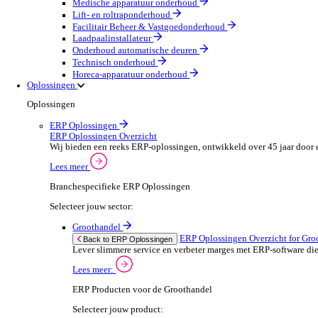
Olie & Gas
Party & Events
Machines & Gereedschap
Field Services
Field Service Overzicht
Stroomlijn je processen, neem betere beslissingen en g
Lees meer
Selecteer jouw sector:
Brandbeveiliging & Brandveiligheid
Waterhygiëne en behandeling
HVAC & Koeltechniek
Sanitair- en verwarming
Beveiligingsinstallateur
Elektrotechnische installateur
Medische apparatuur onderhoud
Lift- en roltraponderhoud
Facilitair Beheer & Vastgoedonderhoud
Laadpaalinstallateur
Onderhoud automatische deuren
Technisch onderhoud