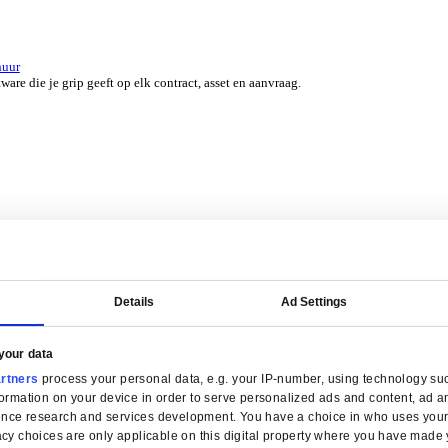
er 45 jaar door experts uit jouw branche.
erzicht for Groothandel
ERP-software die je helpt bij voorraadbeheer, verkoop en service.