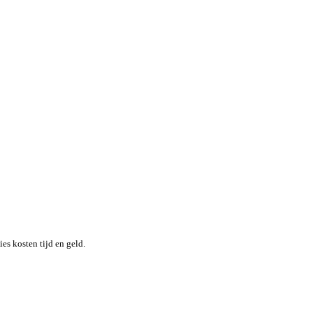
nheid terwijl je moeiteloos de locatie en status van elk item in re