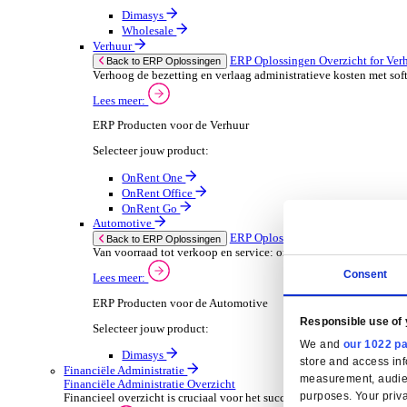
Horeca-apparatuur onderhoud
Oplossingen
Oplossingen
ERP Oplossingen
ERP Oplossingen Overzicht
Wij bieden een reeks ERP-oplossingen, ontwikkeld ov
Lees meer
Branchespecifieke ERP Oplossingen
Selecteer jouw sector:
Groothandel
ERP Oplossingen Ov
Back to ERP Oplossingen
Lever slimmere service en verbeter marges met 
Lees meer:
ERP Producten voor de Groothandel
Selecteer jouw product: