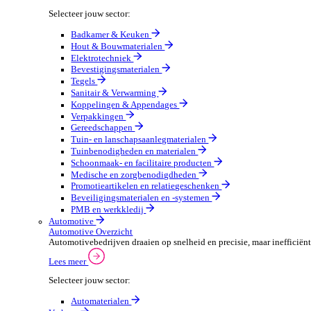
Sectoren
Groothandel
Groothandel Overzicht
Vergroot je ordercapaciteit en verhoog de klanttevrede
Lees meer
Selecteer jouw sector:
Badkamer & Keuken
Hout & Bouwmaterialen
Elektrotechniek
Bevestigingsmaterialen
Tegels
Sanitair & Verwarming
Koppelingen & Appendages
Verpakkingen
Gereedschappen
Tuin- en lanschapsaanlegmaterialen
Tuinbenodigheden en materialen
Schoonmaak- en facilitaire producten
Medische en zorgbenodigdheden
Promotieartikelen en relatiegeschenken