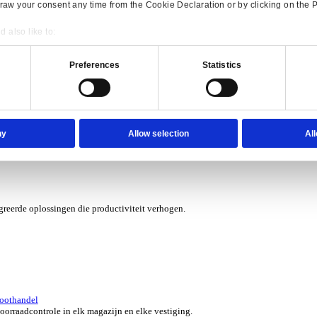
erzicht for Verhuur
 kosten met software die je grip geeft op elk contract, asset en aa
verzicht for Automotive
e ERP-oplossingen die jouw aftermarketbedrijf in topvorm houden.
Consent
Details
onsible use of your data