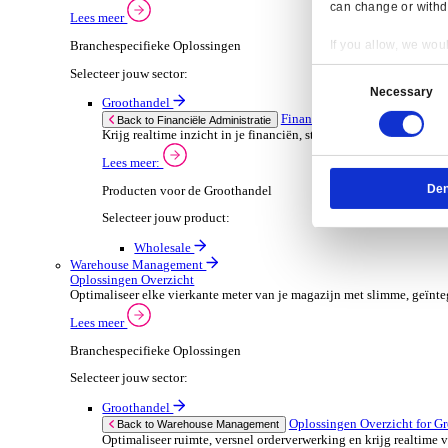
Dimasys
Wholesale
Verhuur
ERP Oplossingen Ov
Back to ERP Oplossingen
Verhoog de bezetting en verlaag administratieve
Lees meer:
ERP Producten voor de Verhuur
Selecteer jouw product:
OnRent One
OnRent Office
OnRent Go
Automotive
ERP Oplossingen O
Back to ERP Oplossingen
Van voorraad tot verkoop en service: ontdek d
Lees meer:
ERP Producten voor de Automotive
Resp