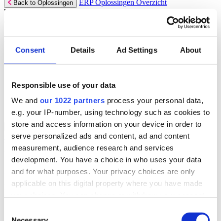
ERP Oplossingen Overzicht
Back to Oplossingen
Wij bieden een reeks ERP-oplossingen, ontwikkeld over 45 jaar
door experts uit jouw branche.
Lees meer
Consent
Details
Ad Settings
About
Branchespecifieke ERP Oplossingen
Selecteer jouw sector:
Responsible use of your data
Groothandel
Verhuur
We and
our 1022 partners
process your personal data,
Automotive
e.g. your IP-number, using technology such as cookies to
store and access information on your device in order to
ERP Oplossingen Overzicht for
Back to ERP Oplossingen
serve personalized ads and content, ad and content
Groothandel
Lever slimmere service en verbeter marges met ERP-software die je
measurement, audience research and services
helpt bij voorraadbeheer, verkoop en service.
development. You have a choice in who uses your data
Lees meer:
and for what purposes. Your privacy choices are only
applicable on this digital property where you have made
ERP Producten voor de Groothandel
your choices. You can change or withdraw your consent
Selecteer jouw product:
any time from the Cookie Declaration or by clicking on
Consent
the Privacy trigger icon.
Necessary
Dimasys