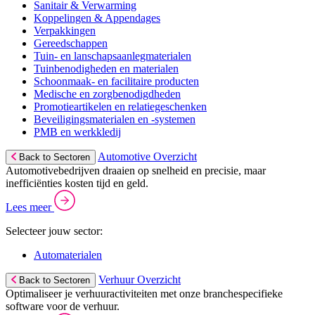
Sanitair & Verwarming
Koppelingen & Appendages
Verpakkingen
Gereedschappen
Tuin- en lanschapsaanlegmaterialen
Tuinbenodigheden en materialen
Schoonmaak- en facilitaire producten
Medische en zorgbenodigdheden
Promotieartikelen en relatiegeschenken
Beveiligingsmaterialen en -systemen
PMB en werkkledij
Automotive Overzicht
Back to Sectoren
Automotivebedrijven draaien op snelheid en precisie, maar
inefficiënties kosten tijd en geld.
Lees meer
Selecteer jouw sector:
Automaterialen
Verhuur Overzicht
Back to Sectoren
Optimaliseer je verhuuractiviteiten met onze branchespecifieke
software voor de verhuur.