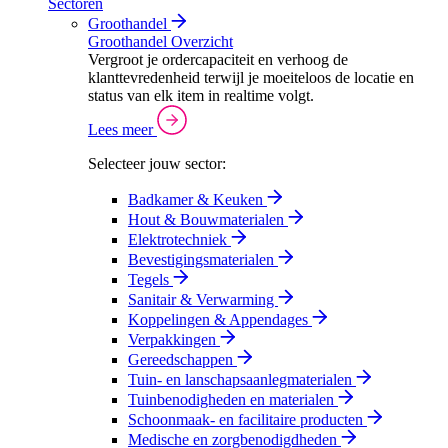
Sectoren
Groothandel
Groothandel Overzicht
Vergroot je ordercapaciteit en verhoog de
klanttevredenheid terwijl je moeiteloos de locatie en
status van elk item in realtime volgt.
Lees meer
Selecteer jouw sector:
Badkamer & Keuken
Hout & Bouwmaterialen
Elektrotechniek
Bevestigingsmaterialen
Tegels
Sanitair & Verwarming
Koppelingen & Appendages
Verpakkingen
Gereedschappen
Tuin- en lanschapsaanlegmaterialen
Tuinbenodigheden en materialen
Schoonmaak- en facilitaire producten
Medische en zorgbenodigdheden