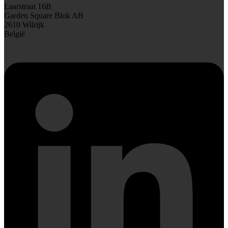
Laarstraat 16B
Garden Square Blok AB
2610 Wilrijk
België