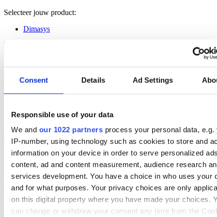
Selecteer jouw product:
Dimasys
Financiële Administratie Overzicht
Back to Oplossingen
Financieel overzicht is cruciaal voor het succes van je bedrijf.
Lees meer
Consent
Details
Ad Settings
Abo
Branchespecifieke Oplossingen
Selecteer jouw sector:
Responsible use of your data
Groothandel
We and
our 1022 partners
process your personal data, e.g.
Financiële Administratie
Back to Financiële Administratie
IP-number, using technology such as cookies to store and a
Overzicht for Groothandel
information on your device in order to serve personalized ad
Krijg realtime inzicht in je financiën, stroomlijn facturatie en bewaak
content, ad and content measurement, audience research a
marges in elke vestiging.
services development. You have a choice in who uses your 
Lees meer:
and for what purposes. Your privacy choices are only applic
on this digital property where you have made your choices. 
Producten voor de Groothandel
can change or withdraw your consent any time from the Coo
Selecteer jouw product: