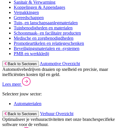
Sanitair & Verwarming
Koppelingen & Appendages
Verpakkingen
Gereedschappen
Tuin- en lanschapsaanlegmaterialen
Tuinbenodigheden en materialen
Schoonmaak- en facilitaire producten
Medische en zorgbenodigdheden
Promotieartikelen en relatiegeschenken
Beveiligingsmaterialen en -systemen
PMB en werkkledij
Automotive Overzicht
Back to Sectoren
Automotivebedrijven draaien op snelheid en precisie, maar
inefficiënties kosten tijd en geld.
Lees meer
Selecteer jouw sector:
Automaterialen
Verhuur Overzicht
Back to Sectoren
Optimaliseer je verhuuractiviteiten met onze branchespecifieke
software voor de verhuur.