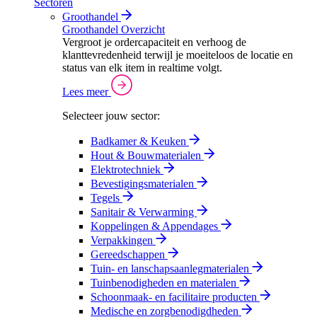
Sectoren
Groothandel
Groothandel Overzicht
Vergroot je ordercapaciteit en verhoog de
klanttevredenheid terwijl je moeiteloos de locatie en
status van elk item in realtime volgt.
Lees meer
Selecteer jouw sector:
Badkamer & Keuken
Hout & Bouwmaterialen
Elektrotechniek
Bevestigingsmaterialen
Tegels
Sanitair & Verwarming
Koppelingen & Appendages
Verpakkingen
Gereedschappen
Tuin- en lanschapsaanlegmaterialen
Tuinbenodigheden en materialen
Schoonmaak- en facilitaire producten
Medische en zorgbenodigdheden