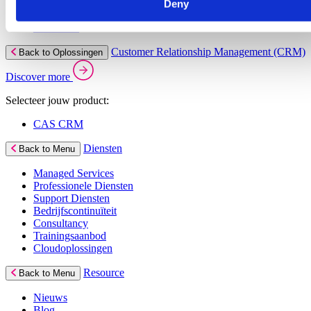
Deny
Dimasys
Wholesale
Customer Relationship Management (CRM)
Back to Oplossingen
Discover more
Selecteer jouw product:
CAS CRM
Diensten
Back to Menu
Managed Services
Professionele Diensten
Support Diensten
Bedrijfscontinuïteit
Consultancy
Trainingsaanbod
Cloudoplossingen
Resource
Back to Menu
Nieuws
Blog