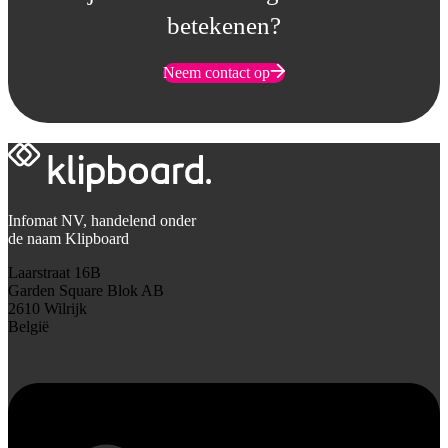
betekenen?
Neem contact op
Infomat NV, handelend onder
de naam Klipboard
Laarstraat 16B
Garden Square Blok AB
2610 Wilrijk
België