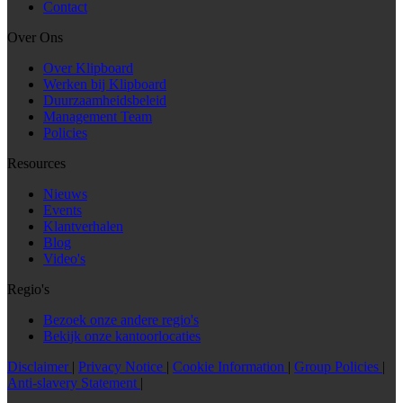
Contact
Over Ons
Over Klipboard
Werken bij Klipboard
Duurzaamheidsbeleid
Management Team
Policies
Resources
Nieuws
Events
Klantverhalen
Blog
Video's
Regio's
Bezoek onze andere regio's
Bekijk onze kantoorlocaties
Disclaimer
|
Privacy Notice
|
Cookie Information
|
Group Policies
|
Anti-slavery Statement
|