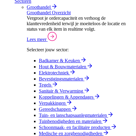
Sectoren
Groothandel
Groothandel Overzicht
Vergroot je ordercapaciteit en verhoog de
klanttevredenheid terwijl je moeiteloos de locatie en
status van elk item in realtime volgt.
Lees meer
Selecteer jouw sector:
Badkamer & Keuken
Hout & Bouwmaterialen
Elektrotechniek
Bevestigingsmaterialen
Tegels
Sanitair & Verwarming
Koppelingen & Appendages
Verpakkingen
Gereedschappen
Tuin- en lanschapsaanlegmaterialen
Tuinbenodigheden en materialen
Schoonmaak- en facilitaire producten
Medische en zorgbenodigdheden