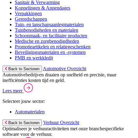
Sanitair & Verwarming
Koppelingen & Appendages
Verpakkingen
Gereedschappen
Tuin- en lanschapsaanlegmaterialen
Tuinbenodigheden en materialen
Schoonmaak- en facilitaire producten
Medische en zorgbenodigdheden
Promotieartikelen en relatiegeschenken
Beveiligingsmaterialen en -systemen
PMB en werkkledij
Automotive Overzicht
Back to Sectoren
Automotivebedrijven draaien op snelheid en precisie, maar
inefficiënties kosten tijd en geld.
Lees meer
Selecteer jouw sector:
Automaterialen
Verhuur Overzicht
Back to Sectoren
Optimaliseer je verhuuractiviteiten met onze branchespecifieke
software voor de verhuur.