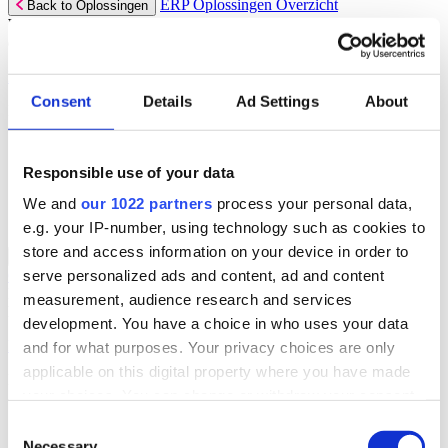
ERP Oplossingen Overzicht
Back to Oplossingen
Wij bieden een reeks ERP-oplossingen, ontwikkeld over 45 jaar
door experts uit jouw branche.
Lees meer
Consent
Details
Ad Settings
About
Branchespecifieke ERP Oplossingen
Selecteer jouw sector:
Responsible use of your data
Groothandel
Verhuur
We and
our 1022 partners
process your personal data,
Automotive
e.g. your IP-number, using technology such as cookies to
store and access information on your device in order to
ERP Oplossingen Overzicht for
Back to ERP Oplossingen
serve personalized ads and content, ad and content
Groothandel
Lever slimmere service en verbeter marges met ERP-software die je
measurement, audience research and services
helpt bij voorraadbeheer, verkoop en service.
development. You have a choice in who uses your data
Lees meer:
and for what purposes. Your privacy choices are only
applicable on this digital property where you have made
ERP Producten voor de Groothandel
your choices. You can change or withdraw your consent
Selecteer jouw product:
any time from the Cookie Declaration or by clicking on
Consent
the Privacy trigger icon.
Necessary
Dimasys