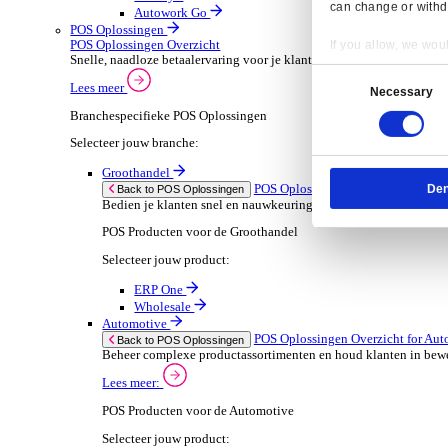
ERP Go
Wholesale
Dimasys
AGP Trade
Verhuur
ERP Oplossingen Ov
Back to ERP Oplossingen
Verhoog de bezetting en verlaag administratieve
Lees meer:
ERP Producten voor de Verhuur
Selecteer jouw product:
Onrent One
Onrent Office
Onrent Go
AGP Rent
Automotive
ERP Oplossingen O
Back to ERP Oplossingen
Van voorraad tot verkoop en service: ontdek d
Lees meer:
Resp