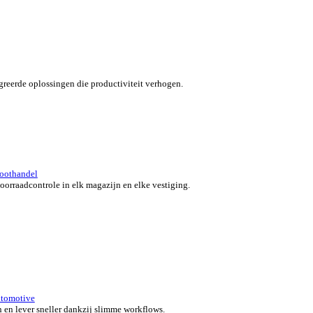
verzicht for Automotive
 klanten in beweging met snelle, nauwkeurige en flexibele POS-o
 bedrijf.