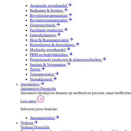
Groothandel Overzicht
Vergroot je ordercapaciteit en verhoog de klanttevrede
Lees meer
Selecteer jouw branche:
Agrarische groothandel
Badkamer & Keuken
Beveiligingsapparatuur
Bevestigingsmaterialen
Elektrotechniek
Facilitaire producten
Gereedschappen
Hout & Bouwmaterialen
Koppelingen & Appendages
Medische groothandel
PBM en bedrijfskleding
Promotionele producten & relatiegeschenken
Sanitair & Verwarming
Tegels
Tuinmaterialen