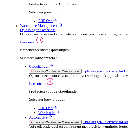
ERP One
Wholesale
Automotive
POS Oplossingen O
Back to POS Oplossingen
Beheer complexe productassortimenten en houd
Lees meer:
POS Producten voor de Automotive
Selecteer jouw product:
ERP One
Dimasys
Financiële Administratie
Financiële Administratie Overzicht
Financieel overzicht is cruciaal voor het succes van je
Lees meer
Branchespecifieke Oplossingen
Selecteer jouw branche: