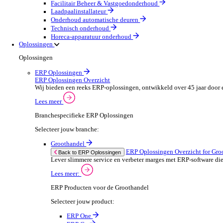
Machines & Gereedschap
Field Service
Field Service Overzicht
Stroomlijn je processen, neem betere beslissingen en g
Lees meer
Selecteer jouw branche:
Brandbeveiliging & Brandveiligheid
Waterhygiëne en behandeling
HVAC & Koeltechniek
Sanitair- en verwarming
Beveiligingsinstallateur
Elektrotechnische installateur
Medische apparatuur onderhoud
Lift- en roltraponderhoud
Facilitair Beheer & Vastgoedonderhoud
Laadpaalinstallateur
Onderhoud automatische deuren
Technisch onderhoud
Horeca-apparatuur onderhoud
Oplossingen