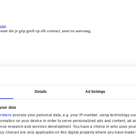
er 45 jaar door experts uit jouw branche.
erzicht for Groothandel
ERP-software die je helpt bij voorraadbeheer, verkoop en service.