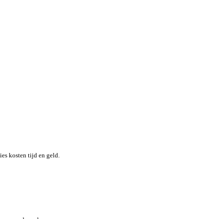
nheid terwijl je moeiteloos de locatie en status van elk item in re