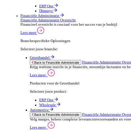
ERP Producten voor de Automotive
We 
Selecteer jouw product:
stor
meas
ERP One
purp
Dimasys
can 
Autowork Go
POS Oplossingen
POS Oplossingen Overzicht
If yo
Snelle, naadloze betaalervaring voor je klanten.
Consent
Lees meer
Selectio
Find
Branchespecifieke POS Oplossingen
Selecteer jouw branche:
We u
shar
Groothandel
combi
POS Oplossingen O
Back to POS Oplossingen
Bedien je klanten snel en nauwkeuring met flex
POS Producten voor de Groothandel
Selecteer jouw product: