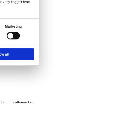
nvraag.
Ad Settings
About