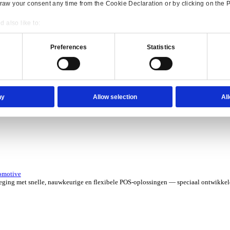
erzicht for Verhuur
 kosten met software die je grip geeft op elk contract, asset en aa
verzicht for Automotive
Consent
Details
e ERP-oplossingen die jouw aftermarketbedrijf in topvorm houden.
onsible use of your data