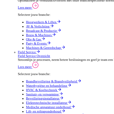
Verpakkingen
Automotive
Automotive Overzicht
Automotivebedrijven draaien op snelheid en precisie, 
Lees meer
Selecteer jouw branche:
Automaterialen
Verhuur
Verhuur Overzicht
Optimaliseer je verhuuractiviteiten met onze branche
Lees meer
Selecteer jouw branche:
Hoogwerkers & Liften
AV & Verlichting
Broadcast & Productie
Bouw & Machines
Olie & Gas
Party & Events