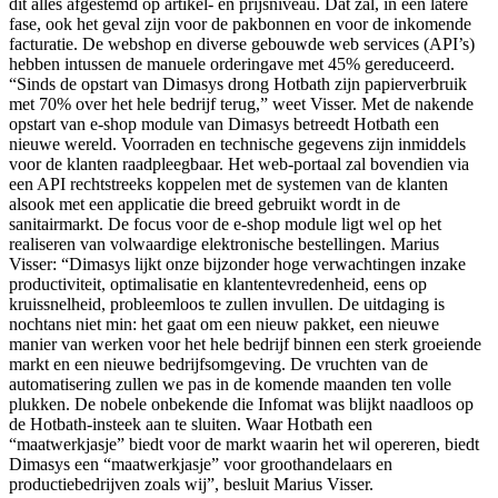
dit alles afgestemd op artikel- en prijsniveau. Dat zal, in een latere
fase, ook het geval zijn voor de pakbonnen en voor de inkomende
facturatie. De webshop en diverse gebouwde web services (API’s)
hebben intussen de manuele orderingave met 45% gereduceerd.
“Sinds de opstart van Dimasys
drong Hotbath zijn papierverbruik
met 70% over het hele bedrijf terug,” weet Visser. Met de nakende
opstart van e-shop module van Dimasys
betreedt Hotbath een
nieuwe wereld. Voorraden en technische gegevens zijn inmiddels
voor de klanten raadpleegbaar. Het web-portaal zal bovendien via
een API rechtstreeks koppelen met de systemen van de klanten
alsook met een applicatie die breed gebruikt wordt in de
sanitairmarkt. De focus voor de e-shop module ligt wel op het
realiseren van volwaardige elektronische bestellingen. Marius
Visser: “
Dimasys
lijkt onze bijzonder hoge verwachtingen inzake
productiviteit, optimalisatie en klantentevredenheid, eens op
kruissnelheid, probleemloos te zullen invullen. De uitdaging is
nochtans niet min: het gaat om een nieuw pakket, een nieuwe
manier van werken voor het hele bedrijf binnen een sterk groeiende
markt en een nieuwe bedrijfsomgeving. De vruchten van de
automatisering zullen we pas in de komende maanden ten volle
plukken. De nobele onbekende die Infomat was blijkt naadloos op
de Hotbath-insteek aan te sluiten. Waar Hotbath een
“maatwerkjasje” biedt voor de markt waarin het wil opereren, biedt
Dimasys een “maatwerkjasje” voor groothandelaars en
productiebedrijven zoals wij”, besluit Marius Visser.