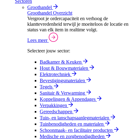
Sectoren
Groothandel
Groothandel Overzicht
Vergroot je ordercapaciteit en verhoog de
klanttevredenheid terwijl je moeiteloos de locatie en
status van elk item in realtime volgt.
Lees meer
Selecteer jouw sector:
Badkamer & Keuken
Hout & Bouwmaterialen
Elektrotechniek
Bevestigingsmaterialen
Tegels
Sanitair & Verwarming
Koppelingen & Appendages
Verpakkingen
Gereedschappen
Tuin- en lanschapsaanlegmaterialen
Tuinbenodigheden en materialen
Schoonmaak- en facilitaire producten
Medische en zorgbenodigdheden