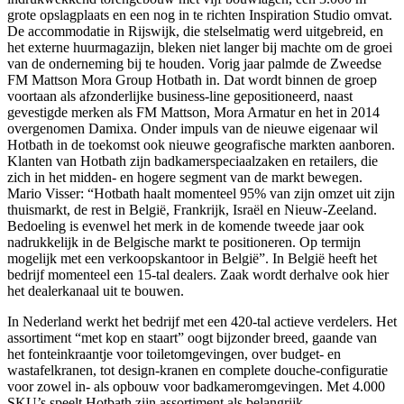
grote opslagplaats en een nog in te richten Inspiration Studio omvat.
De accommodatie in Rijswijk, die stelselmatig werd uitgebreid, en
het externe huurmagazijn, bleken niet langer bij machte om de groei
van de onderneming bij te houden. Vorig jaar palmde de Zweedse
FM Mattson Mora Group Hotbath in. Dat wordt binnen de groep
voortaan als afzonderlijke business-line gepositioneerd, naast
gevestigde merken als FM Mattson, Mora Armatur en het in 2014
overgenomen Damixa. Onder impuls van de nieuwe eigenaar wil
Hotbath in de toekomst ook nieuwe geografische markten aanboren.
Klanten van Hotbath zijn badkamerspeciaalzaken en retailers, die
zich in het midden- en hogere segment van de markt bewegen.
Mario Visser: “Hotbath haalt momenteel 95% van zijn omzet uit zijn
thuismarkt, de rest in België, Frankrijk, Israël en Nieuw-Zeeland.
Bedoeling is evenwel het merk in de komende tweede jaar ook
nadrukkelijk in de Belgische markt te positioneren. Op termijn
mogelijk met een verkoopskantoor in België”. In België heeft het
bedrijf momenteel een 15-tal dealers. Zaak wordt derhalve ook hier
het dealerkanaal uit te bouwen.
In Nederland werkt het bedrijf met een 420-tal actieve verdelers. Het
assortiment “met kop en staart” oogt bijzonder breed, gaande van
het fonteinkraantje voor toiletomgevingen, over budget- en
wastafelkranen, tot design-kranen en complete douche-configuratie
voor zowel in- als opbouw voor badkameromgevingen. Met 4.000
SKU’s speelt Hotbath zijn assortiment als belangrijk