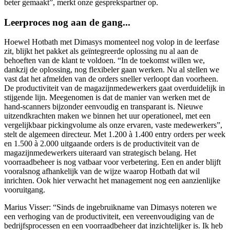
beter gemaakt”, merkt onze gesprekspartner op.
Leerproces nog aan de gang...
Hoewel Hotbath met Dimasys
momenteel nog volop in de leerfase
zit, blijkt het pakket als geïntegreerde oplossing nu al aan de
behoeften van de klant te voldoen. “In de toekomst willen we,
dankzij de oplossing, nog flexibeler gaan werken. Nu al stellen we
vast dat het afmelden van de orders sneller verloopt dan voorheen.
De productiviteit van de magazijnmedewerkers gaat overduidelijk in
stijgende lijn. Meegenomen is dat de manier van werken met de
hand-scanners bijzonder eenvoudig en transparant is. Nieuwe
uitzendkrachten maken we binnen het uur operationeel, met een
vergelijkbaar pickingvolume als onze ervaren, vaste medewerkers”,
stelt de algemeen directeur. Met 1.200 à 1.400 entry orders per week
en 1.500 à 2.000 uitgaande orders is de productiviteit van de
magazijnmedewerkers uiteraard van strategisch belang. Het
voorraadbeheer is nog vatbaar voor verbetering. Een en ander blijft
vooralsnog afhankelijk van de wijze waarop Hotbath dat wil
inrichten. Ook hier verwacht het management nog een aanzienlijke
vooruitgang.
Marius Visser: “Sinds de ingebruikname van
Dimasys
noteren we
een verhoging van de productiviteit, een vereenvoudiging van de
bedrijfsprocessen en een voorraadbeheer dat inzichtelijker is. Ik heb