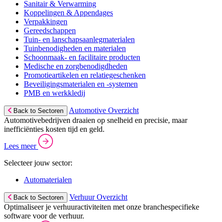
Sanitair & Verwarming
Koppelingen & Appendages
Verpakkingen
Gereedschappen
Tuin- en lanschapsaanlegmaterialen
Tuinbenodigheden en materialen
Schoonmaak- en facilitaire producten
Medische en zorgbenodigdheden
Promotieartikelen en relatiegeschenken
Beveiligingsmaterialen en -systemen
PMB en werkkledij
Automotive Overzicht
Back to Sectoren
Automotivebedrijven draaien op snelheid en precisie, maar
inefficiënties kosten tijd en geld.
Lees meer
Selecteer jouw sector:
Automaterialen
Verhuur Overzicht
Back to Sectoren
Optimaliseer je verhuuractiviteiten met onze branchespecifieke
software voor de verhuur.