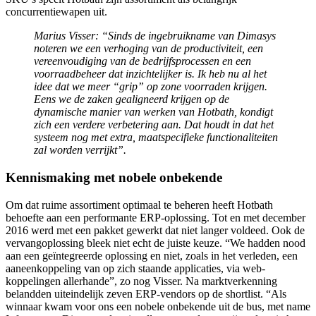
concurrentiewapen uit.
Marius Visser: “Sinds de ingebruikname van Dimasys
noteren we een verhoging van de productiviteit, een
vereenvoudiging van de bedrijfsprocessen en een
voorraadbeheer dat inzichtelijker is. Ik heb nu al het
idee dat we meer “grip” op zone voorraden krijgen.
Eens we de zaken gealigneerd krijgen op de
dynamische manier van werken van Hotbath, kondigt
zich een verdere verbetering aan. Dat houdt in dat het
systeem nog met extra, maatspecifieke functionaliteiten
zal worden verrijkt”.
Kennismaking met nobele onbekende
Om dat ruime assortiment optimaal te beheren heeft Hotbath
behoefte aan een performante ERP-oplossing. Tot en met december
2016 werd met een pakket gewerkt dat niet langer voldeed. Ook de
vervangoplossing bleek niet echt de juiste keuze. “We hadden nood
aan een geïntegreerde oplossing en niet, zoals in het verleden, een
aaneenkoppeling van op zich staande applicaties, via web-
koppelingen allerhande”, zo nog Visser. Na marktverkenning
belandden uiteindelijk zeven ERP-vendors op de shortlist. “Als
winnaar kwam voor ons een nobele onbekende uit de bus, met name