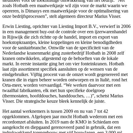
steunbeer voor de toekomstige ontwikkeling van het bedrijf. “Net
zoals Hotbath een maatwerkjasje wil zijn voor de markt waarin we
opereren, is
Dimasys
een maatwerkjasje voor de optimalisering van
onze bedrijfsprocessen”, stelt algemeen directeur Marius Visser.
Erwin Liesting, oprichter van Liesting Import B.V., verwierf in 2006
in een management buy-out de controle over een ijzerwarenhandel
in Rijswijk die zich richtte op de handel, import en export van
hoekstopkraantjes, kleine koppelingen en kleine benodigdheden
voor de sanitairbranche. Omwille van de specificiteit van de
Nederlandse kranenmarkt ging zusterbedrijf Hotbath in 2008 zelf
kranen ontwikkelen, afgestemd op de behoeften van de lokale
markt. In eerste instantie ging het om vier fonteinkranen. Hotbath
laat zijn assortiment specifiek aansluiten op de wensen van de
eindgebruiker. Vijftig procent van de omzet wordt gegenereerd met
kranen die in eigen beheer worden ontworpen en in Italië, rond het
Orta-meer, worden vervaardigd. “We werken daarvoor met een
twaalftal fabrikanten, elk met hun specifieke doelgroep
(thermostaten, hoofddouches, handdouches, …)”, schetst Marius
Visser. Die strategische keuze bleek kennelijk de juiste.
Het aantal werknemers is tussen 2009 en nu van 7 tot 42
opgeklommen. Afgelopen jaar mocht Hotbath wederom met een
recordomzet afsluiten. In 2019 nam de KMO in Schiedam een
aangekocht en diepgaand gerenoveerd pand in gebruik, dat een
indrukwekkend torengebouw met vijf bouwlagen, een 3.000 m²