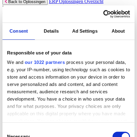
ERP Oplossingen Overzicht
Back to Oplossingen
Wij bieden een reeks ERP-oplossingen, ontwikkeld over 45 jaar
door experts uit jouw branche.
Lees meer
Consent
Details
Ad Settings
About
Branchespecifieke ERP Oplossingen
Selecteer jouw sector:
Responsible use of your data
Groothandel
Verhuur
We and
our 1022 partners
process your personal data,
Automotive
e.g. your IP-number, using technology such as cookies to
store and access information on your device in order to
ERP Oplossingen Overzicht for
Back to ERP Oplossingen
serve personalized ads and content, ad and content
Groothandel
Lever slimmere service en verbeter marges met ERP-software die je
measurement, audience research and services
helpt bij voorraadbeheer, verkoop en service.
development. You have a choice in who uses your data
Lees meer:
and for what purposes. Your privacy choices are only
applicable on this digital property where you have made
ERP Producten voor de Groothandel
your choices. You can change or withdraw your consent
Selecteer jouw product:
any time from the Cookie Declaration or by clicking on
Consent
the Privacy trigger icon.
Necessary
Dimasys