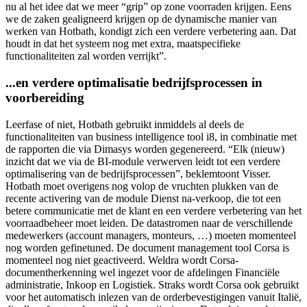
nu al het idee dat we meer “grip” op zone voorraden krijgen. Eens
we de zaken gealigneerd krijgen op de dynamische manier van
werken van Hotbath, kondigt zich een verdere verbetering aan. Dat
houdt in dat het systeem nog met extra, maatspecifieke
functionaliteiten zal worden verrijkt”.
...en verdere optimalisatie bedrijfsprocessen in
voorbereiding
Leerfase of niet, Hotbath gebruikt inmiddels al deels de
functionaliteiten van business intelligence tool i8, in combinatie met
de rapporten die via Dimasys
worden gegenereerd. “Elk (nieuw)
inzicht dat we via de BI-module verwerven leidt tot een verdere
optimalisering van de bedrijfsprocessen”, beklemtoont Visser.
Hotbath moet overigens nog volop de vruchten plukken van de
recente activering van de module Dienst na-verkoop, die tot een
betere communicatie met de klant en een verdere verbetering van het
voorraadbeheer moet leiden. De datastromen naar de verschillende
medewerkers (account managers, monteurs, …) moeten momenteel
nog worden gefinetuned. De document management tool Corsa is
momenteel nog niet geactiveerd. Weldra wordt Corsa-
documentherkenning wel ingezet voor de afdelingen Financiële
administratie, Inkoop en Logistiek. Straks wordt Corsa ook gebruikt
voor het automatisch inlezen van de orderbevestigingen vanuit Italië,