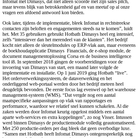
Infomat met
Dimasys, dat niet alleen scoorde met zijn sales pitch,
maar tevens blijk van betrokkenheid gaf en van meetaf op al onze
vragen een afdoend antwoord kon bieden.
Ook later, tijdens de implementatie, bleek Infomat in rechtstreekse
contacten zijn beloften en engagementen steeds na te komen”, luidt
het. Met 35 gebruikers gebruikt Hotbath
Dimasys
heel erg intensief,
zelfs “intensiever dan het merendeel van de klanten”. Het bedrijf
kocht niet alleen de sleutelmodules op ERP-vlak aan, maar eveneens
de boekhoudapplicatie
Dimasys
Financials, de e-shop module, de
document managementoplossing Corsa en de business intelligence
tool i8. In september 2018 gingen de voorbereidingen voor de
invoering van Dimasys
van start, een maand later volgde de
implementatie en installatie. Op 1 juni 2019 ging Hotbath “live”.
Het orderverwerkingssysteem, de dataverwerking en het
onderliggend web-portaal werden door het bedrijf meteen heel
deugdelijk bevonden. De eerste focus lag evenwel op het warehouse
management-systeem (WMS). “Dat vergde nog een aantal
maatspecifieke aanpassingen op vlak van rapportages en
performance, waardoor we relatief snel kunnen schakelen. Al die
zaken werden door Infomat keurig opgelost middels een aantal
aparte web-services en extra koppelingen”, zo nog Visser. Intussen
werd binnen Dimasys
de productiemodule volledig geautomatiseerd.
Met 250 productie-orders per dag bleek dat geen overbodige luxe.
“Samen met Hotbath heeft Infomat
Dimasys
ontegensprekelijk nog