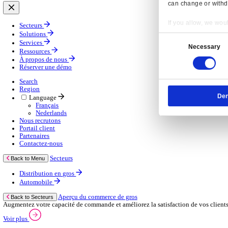
Gestion de la chaîne d’approvisionnement
Solutions d’applications mobiles
Services
Services
Services gérés
Services professionnels
Services d’assistance
Continuité des activités
Services de consultance
E‑learning
Services d’infrastructure cloud
Ressources
Ressources
Actualités
Blog
Événements
Vidéos
Nos clients
À propos de nous
À propos de nous
À propos de Klipboard
Resp