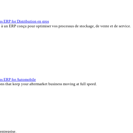
P, développées depuis plus de 45 ans par des experts de votre sec
erçu des solutions ERP for Distribution en gros
 vos marges grâce à un ERP conçu pour optimiser vos processus de s