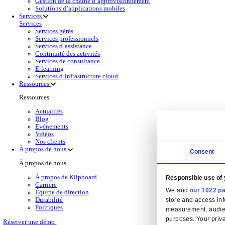
Solutions de gesti
Back to Gestion Financière
Obtenez une visibilité financière en temps réel,
En savoir plus
Produits de gestion financière pour la distribut
Sélectionnez un produit:
Wholesale
Dimasys
Gestion d’entrepôt
Klipboard AI
Electronic Point of Sale (ePOS)
Business Intelligence (BI)
Solutions Cloud
Gestion de la relation client (CRM)
Gestion de la relation client (CRM)
En savoir plus
Sélectionnez votre secteur
CAS CRM Genesisworld
E‑commerce