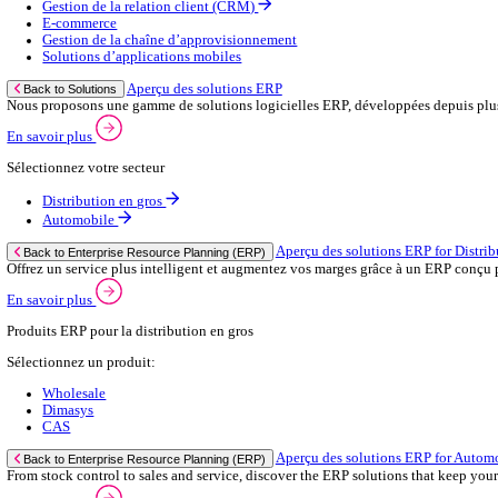
Contactez‑nous
Secteurs
Back to Menu
Distribution en gros
Automobile
Aperçu du commerce de gros
Back to Secteurs
Augmentez votre capacité de commande et améliorez la satisfaction 
Voir plus
Sélectionnez votre secteur:
Salle de bain & cuisine
Marchand constructeur
Grossiste en matériel électrique
Fixations et attaches
Marchand en carrelage
Sanitaire & chauffage
Raccords & accessoires
Emballage
Quincaillerie & outils