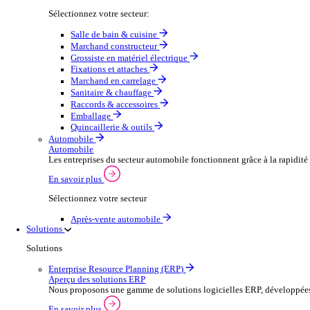
Secteurs
Distribution en gros
Aperçu du commerce de gros
Augmentez votre capacité de commande et améliorez la s
Voir plus
Sélectionnez votre secteur:
Salle de bain & cuisine
Marchand constructeur
Grossiste en matériel électrique
Fixations et attaches
Marchand en carrelage
Sanitaire & chauffage
Raccords & accessoires
Emballage
Quincaillerie & outils
Automobile
Automobile
Les entreprises du secteur automobile fonctionnent grâc
En savoir plus