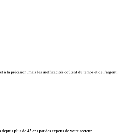
atisfaction de vos clients tout en surveillant en toute simplicité, e
e à la rapidité et à la précision, mais les inefficacités coûtent du 