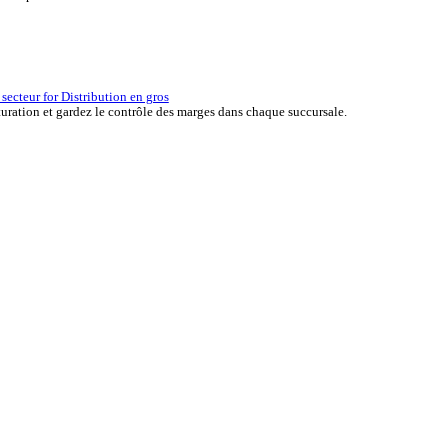
erçu des solutions ERP for Automobile
er the ERP solutions that keep your aftermarket business moving at 
la réussite d’une entreprise.