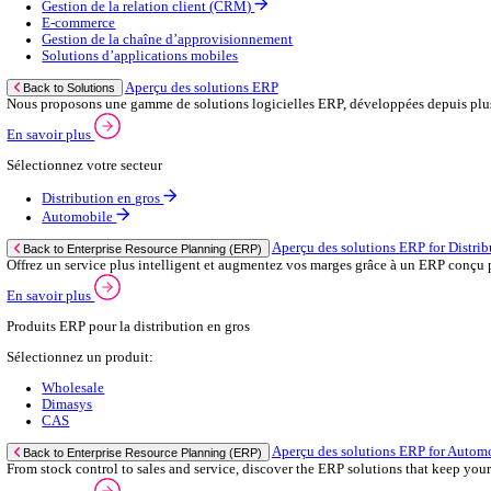
Contactez‑nous
Secteurs
Back to Menu
Distribution en gros
Automobile
Aperçu du commerce de gros
Back to Secteurs
Augmentez votre capacité de commande et améliorez la satisfaction 
Voir plus
Sélectionnez votre secteur:
Salle de bain & cuisine
Marchand constructeur
Grossiste en matériel électrique
Fixations et attaches
Marchand en carrelage
Sanitaire & chauffage
Raccords & accessoires
Emballage
Quincaillerie & outils