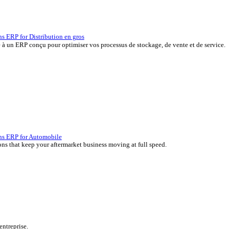
P, développées depuis plus de 45 ans par des experts de votre sec
erçu des solutions ERP for Distribution en gros
 vos marges grâce à un ERP conçu pour optimiser vos processus de s