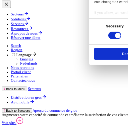
Gestion de la chaîne d’approvisionnement
Solutions d’applications mobiles
Services
Services
Services gérés
Services professionnels
Services d’assistance
Continuité des activités
Services de consultance
E‑learning
Services d’infrastructure cloud
Ressources
Ressources
Actualités
Blog
Événements
Vidéos
Nos clients
À propos de nous
À propos de nous
À propos de Klipboard
Resp