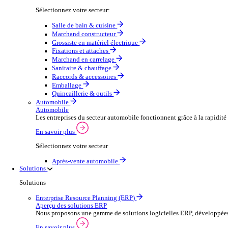
Secteurs
Distribution en gros
Aperçu du commerce de gros
Augmentez votre capacité de commande et améliorez la s
Voir plus
Sélectionnez votre secteur:
Salle de bain & cuisine
Marchand constructeur
Grossiste en matériel électrique
Fixations et attaches
Marchand en carrelage
Sanitaire & chauffage
Raccords & accessoires
Emballage
Quincaillerie & outils
Automobile
Automobile
Les entreprises du secteur automobile fonctionnent grâc
En savoir plus