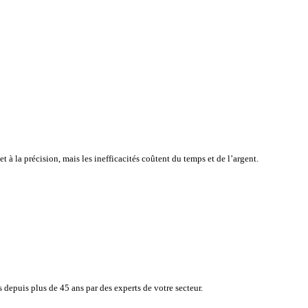
atisfaction de vos clients tout en surveillant en toute simplicité, e
e à la rapidité et à la précision, mais les inefficacités coûtent du 