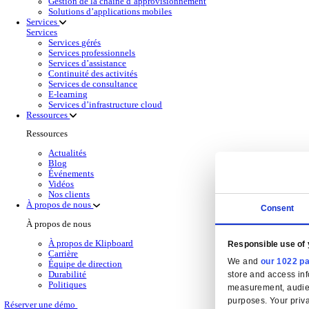
Solutions de gesti
Back to Gestion Financière
Obtenez une visibilité financière en temps réel,
En savoir plus
Produits de gestion financière pour la distribut
Sélectionnez un produit:
Wholesale
Dimasys
Gestion d’entrepôt
Klipboard AI
Electronic Point of Sale (ePOS)
Business Intelligence (BI)
Solutions Cloud
Gestion de la relation client (CRM)
Gestion de la relation client (CRM)
En savoir plus
Sélectionnez votre secteur
CAS CRM Genesisworld
E‑commerce