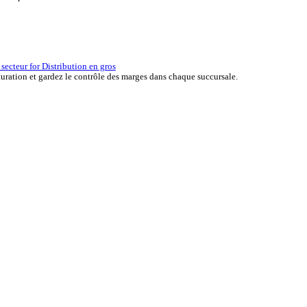
erçu des solutions ERP for Automobile
er the ERP solutions that keep your aftermarket business moving at 
la réussite d’une entreprise.