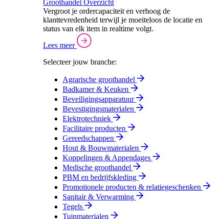
Groothandel Overzicht
Vergroot je ordercapaciteit en verhoog de
klanttevredenheid terwijl je moeiteloos de locatie en
status van elk item in realtime volgt.
Lees meer
Selecteer jouw branche:
Agrarische groothandel
Badkamer & Keuken
Beveiligingsapparatuur
Bevestigingsmaterialen
Elektrotechniek
Facilitaire producten
Gereedschappen
Hout & Bouwmaterialen
Koppelingen & Appendages
Medische groothandel
PBM en bedrijfskleding
Promotionele producten & relatiegeschenken
Sanitair & Verwarming
Tegels
Tuinmaterialen