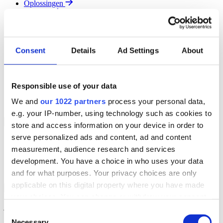
Oplossingen
Diensten
Resources
Over Ons
Contact
Consent
Details
Ad Settings
About
Search
Region
Join The Team
Responsible use of your data
Klantenportaal
Partners
We and
our 1022 partners
process your personal data,
Contact
e.g. your IP-number, using technology such as cookies to
Branches
Back to Menu
store and access information on your device in order to
serve personalized ads and content, ad and content
Groothandel
measurement, audience research and services
Automotive
Verhuur
development. You have a choice in who uses your data
Field Service
and for what purposes. Your privacy choices are only
applicable on this digital property where you have made
Groothandel Overzicht
Back to Branches
your choices. You can change or withdraw your consent
Vergroot je ordercapaciteit en verhoog de klanttevredenheid terwijl
je moeiteloos de locatie en status van elk item in realtime volgt.
any time from the Cookie Declaration or by clicking on
Consent
the Privacy trigger icon.
Necessary