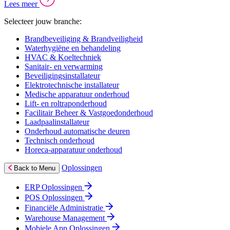
Lees meer
Selecteer jouw branche:
Brandbeveiliging & Brandveiligheid
Waterhygiëne en behandeling
HVAC & Koeltechniek
Sanitair- en verwarming
Beveiligingsinstallateur
Elektrotechnische installateur
Medische apparatuur onderhoud
Lift- en roltraponderhoud
Facilitair Beheer & Vastgoedonderhoud
Laadpaalinstallateur
Onderhoud automatische deuren
Technisch onderhoud
Horeca-apparatuur onderhoud
Oplossingen
Back to Menu
ERP Oplossingen
POS Oplossingen
Financiële Administratie
Warehouse Management
Mobiele App Oplossingen