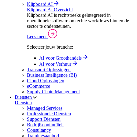
Klipboard AI
Klipboard AI Overzicht
Klipboard AI is rechtstreeks geïntegreerd in
operationele software om echte workflows binnen de
sector te ondersteunen.
Lees meer
Selecteer jouw branche:
AI voor Groothandels
AI voor Verhuur
Transport Oplossingen
Business Intelligence (BI)
Cloud Oplossingen
eCommerce
Supply Chain Management
Diensten
Diensten
Managed Services
Professionele Diensten
Support Diensten
Bedrijfscontinuïteit
Consultancy
Trainingsaanbod