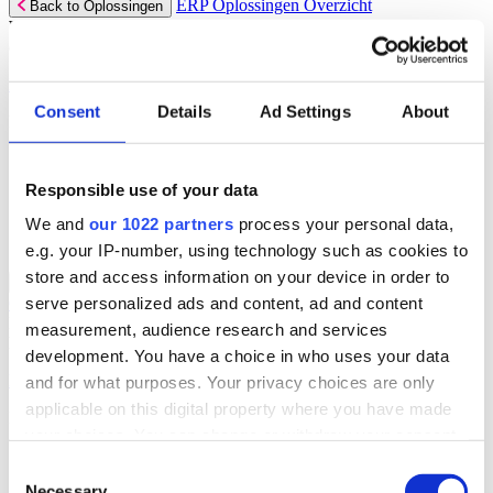
ERP Oplossingen Overzicht
Back to Oplossingen
Wij bieden een reeks ERP-oplossingen, ontwikkeld over 45 jaar
door experts uit jouw branche.
Lees meer
Consent
Details
Ad Settings
About
Branchespecifieke ERP Oplossingen
Selecteer jouw sector:
Responsible use of your data
Groothandel
Verhuur
We and
our 1022 partners
process your personal data,
Automotive
e.g. your IP-number, using technology such as cookies to
store and access information on your device in order to
ERP Oplossingen Overzicht for
Back to ERP Oplossingen
serve personalized ads and content, ad and content
Groothandel
Lever slimmere service en verbeter marges met ERP-software die je
measurement, audience research and services
helpt bij voorraadbeheer, verkoop en service.
development. You have a choice in who uses your data
Lees meer:
and for what purposes. Your privacy choices are only
applicable on this digital property where you have made
ERP Producten voor de Groothandel
your choices. You can change or withdraw your consent
Selecteer jouw product:
any time from the Cookie Declaration or by clicking on
Consent
the Privacy trigger icon.
Necessary
Dimasys