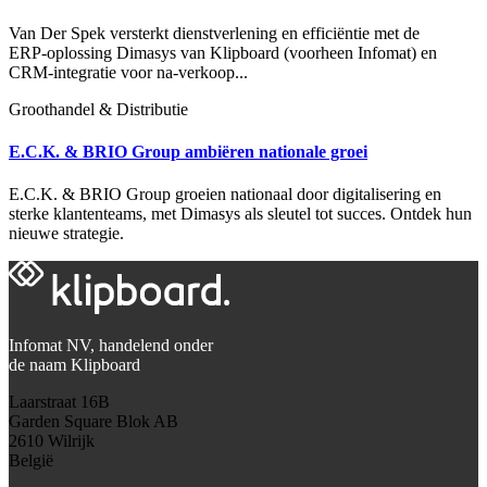
Van Der Spek versterkt dienstverlening en efficiëntie met de
ERP‑oplossing Dimasys van Klipboard (voorheen Infomat) en
CRM‑integratie voor na‑verkoop...
Groothandel & Distributie
E.C.K. & BRIO Group ambiëren nationale groei
E.C.K. & BRIO Group groeien nationaal door digitalisering en
sterke klantenteams, met Dimasys als sleutel tot succes. Ontdek hun
nieuwe strategie.
Infomat NV, handelend onder
de naam Klipboard
Laarstraat 16B
Garden Square Blok AB
2610 Wilrijk
België