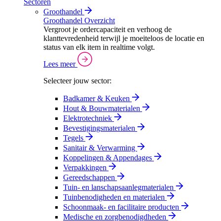
Sectoren
Groothandel
Groothandel Overzicht
Vergroot je ordercapaciteit en verhoog de
klanttevredenheid terwijl je moeiteloos de locatie en
status van elk item in realtime volgt.
Lees meer
Selecteer jouw sector:
Badkamer & Keuken
Hout & Bouwmaterialen
Elektrotechniek
Bevestigingsmaterialen
Tegels
Sanitair & Verwarming
Koppelingen & Appendages
Verpakkingen
Gereedschappen
Tuin- en lanschapsaanlegmaterialen
Tuinbenodigheden en materialen
Schoonmaak- en facilitaire producten
Medische en zorgbenodigdheden