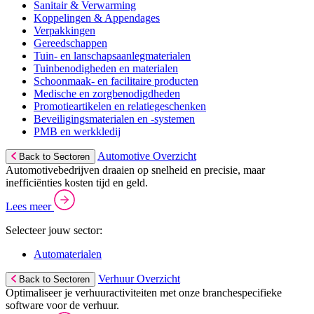
Sanitair & Verwarming
Koppelingen & Appendages
Verpakkingen
Gereedschappen
Tuin- en lanschapsaanlegmaterialen
Tuinbenodigheden en materialen
Schoonmaak- en facilitaire producten
Medische en zorgbenodigdheden
Promotieartikelen en relatiegeschenken
Beveiligingsmaterialen en -systemen
PMB en werkkledij
Automotive Overzicht
Back to Sectoren
Automotivebedrijven draaien op snelheid en precisie, maar
inefficiënties kosten tijd en geld.
Lees meer
Selecteer jouw sector:
Automaterialen
Verhuur Overzicht
Back to Sectoren
Optimaliseer je verhuuractiviteiten met onze branchespecifieke
software voor de verhuur.