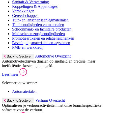
Sanitair & Verwarming
Koppelingen & Appendages
Verpakkingen
Gereedschappen
Tuin- en lanschapsaanlegmaterialen
Tuinbenodigheden en materialen
Schoonmaak- en facilitaire producten
Medische en zorgbenodigdheden
Promotieartikelen en relatiegeschenken
Beveiligingsmaterialen en -systemen
PMB en werkkledij
Automotive Overzicht
Back to Sectoren
Automotivebedrijven draaien op snelheid en precisie, maar
inefficiënties kosten tijd en geld.
Lees meer
Selecteer jouw sector:
Automaterialen
Verhuur Overzicht
Back to Sectoren
Optimaliseer je verhuuractiviteiten met onze branchespecifieke
software voor de verhuur.