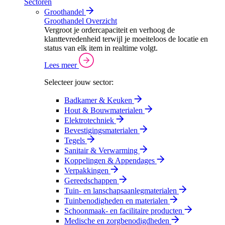
Sectoren
Groothandel
Groothandel Overzicht
Vergroot je ordercapaciteit en verhoog de
klanttevredenheid terwijl je moeiteloos de locatie en
status van elk item in realtime volgt.
Lees meer
Selecteer jouw sector:
Badkamer & Keuken
Hout & Bouwmaterialen
Elektrotechniek
Bevestigingsmaterialen
Tegels
Sanitair & Verwarming
Koppelingen & Appendages
Verpakkingen
Gereedschappen
Tuin- en lanschapsaanlegmaterialen
Tuinbenodigheden en materialen
Schoonmaak- en facilitaire producten
Medische en zorgbenodigdheden