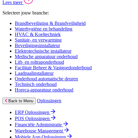
Lees meer
Selecteer jouw branche:
Brandbeveiliging & Brandveiligheid
Waterhygiëne en behandeling
HVAC & Koeltechniek
Sanitair- en verwarming
Beveiligingsinstallateur
Elektrotechnische installateur
Medische apparatuur onderhoud
Lift- en roltraponderhoud
Facilitair Beheer & Vastgoedonderhoud
Laadpaalinstallateur
Onderhoud automatische deuren
Technisch onderhoud
Horeca-apparatuur onderhoud
Oplossingen
Back to Menu
ERP Oplossingen
POS Oplossingen
Financiële Administratie
Warehouse Management
Mobiele App Oplossingen