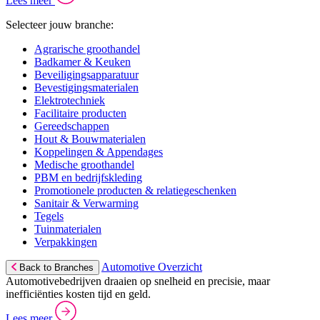
Lees meer
Selecteer jouw branche:
Agrarische groothandel
Badkamer & Keuken
Beveiligingsapparatuur
Bevestigingsmaterialen
Elektrotechniek
Facilitaire producten
Gereedschappen
Hout & Bouwmaterialen
Koppelingen & Appendages
Medische groothandel
PBM en bedrijfskleding
Promotionele producten & relatiegeschenken
Sanitair & Verwarming
Tegels
Tuinmaterialen
Verpakkingen
Automotive Overzicht
Back to Branches
Automotivebedrijven draaien op snelheid en precisie, maar
inefficiënties kosten tijd en geld.
Lees meer