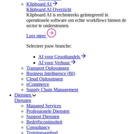
Klipboard AI
Klipboard AI Overzicht
Klipboard AI is rechtstreeks geïntegreerd in
operationele software om echte workflows binnen de
sector te ondersteunen.
Lees meer
Selecteer jouw branche:
AI voor Groothandels
AI voor Verhuur
Transport Oplossingen
Business Intelligence (BI)
Cloud Oplossingen
eCommerce
Supply Chain Management
Diensten
Diensten
Managed Services
Professionele Diensten
Support Diensten
Bedrijfscontinuïteit
Consultancy
Trainingsaanbod