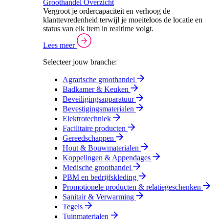
Groothandel Overzicht
Vergroot je ordercapaciteit en verhoog de
klanttevredenheid terwijl je moeiteloos de locatie en
status van elk item in realtime volgt.
Lees meer
Selecteer jouw branche:
Agrarische groothandel
Badkamer & Keuken
Beveiligingsapparatuur
Bevestigingsmaterialen
Elektrotechniek
Facilitaire producten
Gereedschappen
Hout & Bouwmaterialen
Koppelingen & Appendages
Medische groothandel
PBM en bedrijfskleding
Promotionele producten & relatiegeschenken
Sanitair & Verwarming
Tegels
Tuinmaterialen