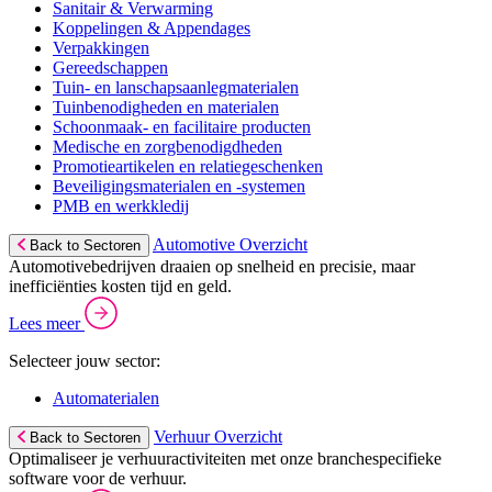
Sanitair & Verwarming
Koppelingen & Appendages
Verpakkingen
Gereedschappen
Tuin- en lanschapsaanlegmaterialen
Tuinbenodigheden en materialen
Schoonmaak- en facilitaire producten
Medische en zorgbenodigdheden
Promotieartikelen en relatiegeschenken
Beveiligingsmaterialen en -systemen
PMB en werkkledij
Automotive Overzicht
Back to Sectoren
Automotivebedrijven draaien op snelheid en precisie, maar
inefficiënties kosten tijd en geld.
Lees meer
Selecteer jouw sector:
Automaterialen
Verhuur Overzicht
Back to Sectoren
Optimaliseer je verhuuractiviteiten met onze branchespecifieke
software voor de verhuur.