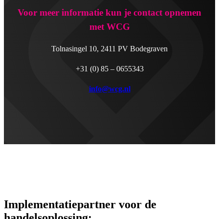
Voor meer informatie kun je contact opnemen
met WCG
Tolnasingel 10, 2411 PV Bodegraven
+31 (0) 85 – 0655343
info@wcg.nl
Implementatiepartner voor de
handelsoplossing: