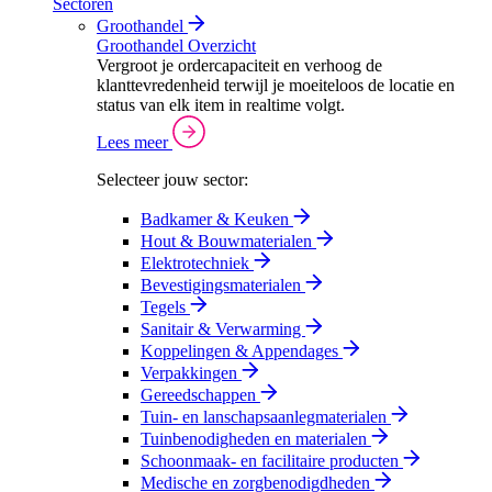
Sectoren
Groothandel
Groothandel Overzicht
Vergroot je ordercapaciteit en verhoog de
klanttevredenheid terwijl je moeiteloos de locatie en
status van elk item in realtime volgt.
Lees meer
Selecteer jouw sector:
Badkamer & Keuken
Hout & Bouwmaterialen
Elektrotechniek
Bevestigingsmaterialen
Tegels
Sanitair & Verwarming
Koppelingen & Appendages
Verpakkingen
Gereedschappen
Tuin- en lanschapsaanlegmaterialen
Tuinbenodigheden en materialen
Schoonmaak- en facilitaire producten
Medische en zorgbenodigdheden