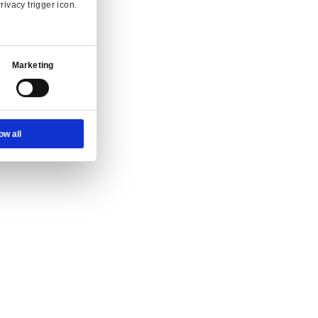
nvraag.
Ad Settings
About