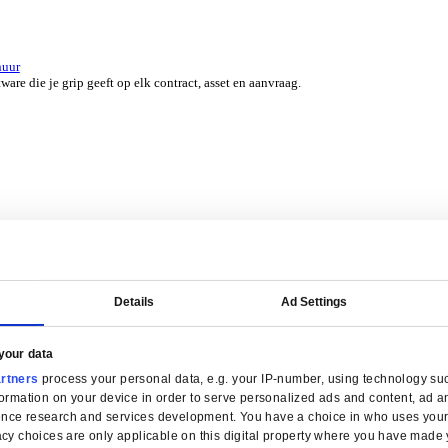
er 45 jaar door experts uit jouw branche.
erzicht for Groothandel
ERP-software die je helpt bij voorraadbeheer, verkoop en service.