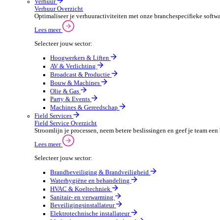
Beveiligingsmaterialen en -systemen
PMB en werkkledij
Automotive
Automotive Overzicht
Automotivebedrijven draaien op snelheid en precisie, 
Lees meer
Selecteer jouw sector:
Automaterialen
Verhuur
Verhuur Overzicht
Optimaliseer je verhuuractiviteiten met onze branche
Lees meer
Selecteer jouw sector:
Hoogwerkers & Liften
AV & Verlichting
Broadcast & Productie
Bouw & Machines