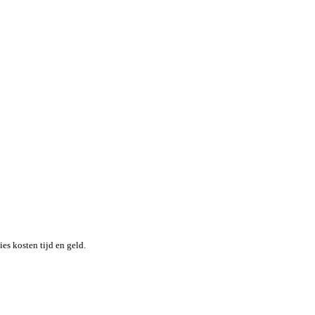
nheid terwijl je moeiteloos de locatie en status van elk item in re