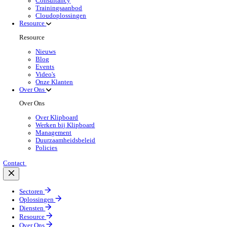
Oplossingen Overzicht
Optimaliseer elke vierkante meter van je magazijn me
Lees meer
Branchespecifieke Oplossingen
Selecteer jouw sector:
Groothandel
Oplossingen 
Back to Warehouse Management
Optimaliseer ruimte, versnel orderverwerking en
Lees meer:
Producten voor de Groothandel
Selecteer jouw product:
Dimasys
Wholesale
POS Oplossingen
Mobiele App Oplossingen
Klipboard AI