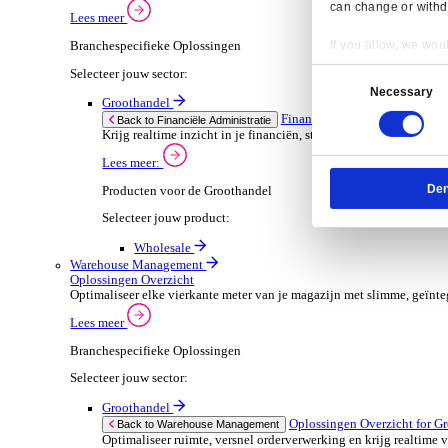
Dimasys
Wholesale
Verhuur
ERP Oplossingen Ov
Back to ERP Oplossingen
Verhoog de bezetting en verlaag administratieve
Lees meer:
ERP Producten voor de Verhuur
Selecteer jouw product:
OnRent One
OnRent Office
OnRent Go
Automotive
ERP Oplossingen O
Back to ERP Oplossingen
Van voorraad tot verkoop en service: ontdek d
Lees meer:
ERP Producten voor de Automotive
Resp