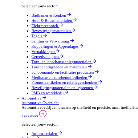
Sectoren
Groothandel
Groothandel Overzicht
Vergroot je ordercapaciteit en verhoog de klanttevrede
Lees meer
Selecteer jouw sector:
Badkamer & Keuken
Hout & Bouwmaterialen
Elektrotechniek
Bevestigingsmaterialen
Tegels
Sanitair & Verwarming
Koppelingen & Appendages
Verpakkingen
Gereedschappen
Tuin- en lanschapsaanlegmaterialen
Tuinbenodigheden en materialen
Schoonmaak- en facilitaire producten
Medische en zorgbenodigdheden
Promotieartikelen en relatiegeschenken