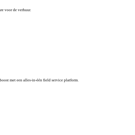
maar inefficiënties kosten tijd en geld.
specifieke software voor de verhuur.