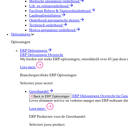
Olie & Gas
Party & Events
Machines & Gereedschap
Field Services
Field Service Overzicht
Stroomlijn je processen, neem betere beslissingen en g
Lees meer
Selecteer jouw sector:
Brandbeveiliging & Brandveiligheid
Waterhygiëne en behandeling
HVAC & Koeltechniek
Sanitair- en verwarming
Beveiligingsinstallateur
Elektrotechnische installateur
Medische apparatuur onderhoud
Lift- en roltraponderhoud
Facilitair Beheer & Vastgoedonderhoud
Laadpaalinstallateur
Onderhoud automatische deuren
Technisch onderhoud