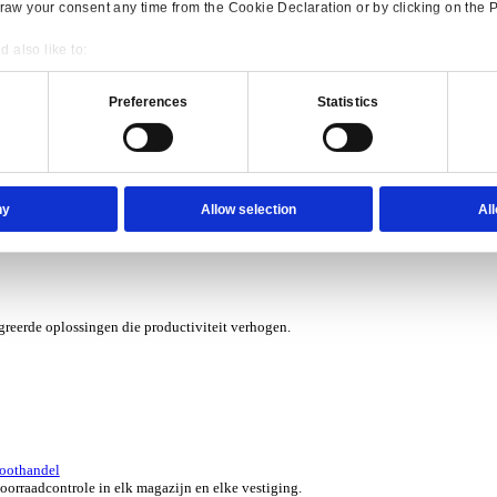
erzicht for Verhuur
 kosten met software die je grip geeft op elk contract, asset en aa
verzicht for Automotive
e ERP-oplossingen die jouw aftermarketbedrijf in topvorm houden.
Consent
Details
onsible use of your data