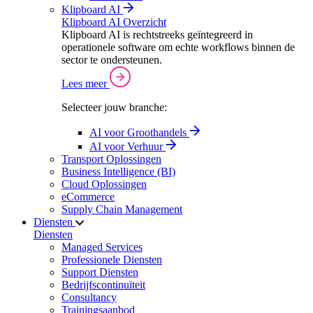
Klipboard AI
Klipboard AI Overzicht
Klipboard AI is rechtstreeks geïntegreerd in
operationele software om echte workflows binnen de
sector te ondersteunen.
Lees meer
Selecteer jouw branche:
AI voor Groothandels
AI voor Verhuur
Transport Oplossingen
Business Intelligence (BI)
Cloud Oplossingen
eCommerce
Supply Chain Management
Diensten
Diensten
Managed Services
Professionele Diensten
Support Diensten
Bedrijfscontinuïteit
Consultancy
Trainingsaanbod