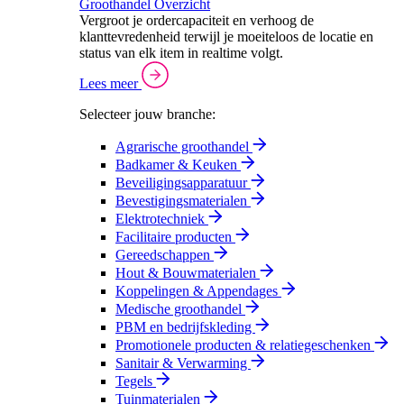
Groothandel Overzicht
Vergroot je ordercapaciteit en verhoog de
klanttevredenheid terwijl je moeiteloos de locatie en
status van elk item in realtime volgt.
Lees meer
Selecteer jouw branche:
Agrarische groothandel
Badkamer & Keuken
Beveiligingsapparatuur
Bevestigingsmaterialen
Elektrotechniek
Facilitaire producten
Gereedschappen
Hout & Bouwmaterialen
Koppelingen & Appendages
Medische groothandel
PBM en bedrijfskleding
Promotionele producten & relatiegeschenken
Sanitair & Verwarming
Tegels
Tuinmaterialen