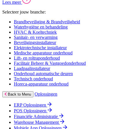
Lees meer
Selecteer jouw branche:
Brandbeveiliging & Brandveiligheid
Waterhygiëne en behandeling
HVAC & Koeltechniek
Sanitair- en verwarming
Beveiligingsinstallateur
Elektrotechnische installateur
Medische apparatuur onderhoud
Lift- en roltraponderhoud
Facilitair Beheer & Vastgoedonderhoud
Laadpaalinstallateur
Onderhoud automatische deuren
Technisch onderhoud
Horeca-apparatuur onderhoud
Oplossingen
Back to Menu
ERP Oplossingen
POS Oplossingen
Financiële Administratie
Warehouse Management
Mobiele App Oplossingen