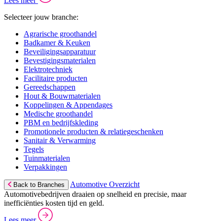
Lees meer
Selecteer jouw branche:
Agrarische groothandel
Badkamer & Keuken
Beveiligingsapparatuur
Bevestigingsmaterialen
Elektrotechniek
Facilitaire producten
Gereedschappen
Hout & Bouwmaterialen
Koppelingen & Appendages
Medische groothandel
PBM en bedrijfskleding
Promotionele producten & relatiegeschenken
Sanitair & Verwarming
Tegels
Tuinmaterialen
Verpakkingen
Automotive Overzicht
Back to Branches
Automotivebedrijven draaien op snelheid en precisie, maar
inefficiënties kosten tijd en geld.
Lees meer