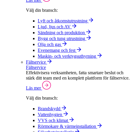
Läs mer
Välj din bransch:
Lyft och åtkomstutrustning
Ljud, ljus och AV
Sändning och produktion
Bygg och tung utrustning
Olja och gas
Evenemang och fest
Maskin- och verktygsuthyrning
Fältservice
Fältservice
Effektivisera verksamheten, fatta smartare beslut och
stärk ditt team med en komplett plattform för fältservice.
Läs mer
Välj din bransch:
Brandskydd
Vattenhygien
VVS och klimat
Rörmokare & värmeinstallation