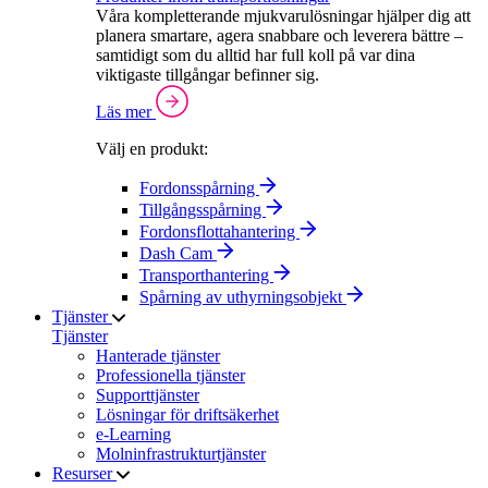
Våra kompletterande mjukvarulösningar hjälper dig att
planera smartare, agera snabbare och leverera bättre –
samtidigt som du alltid har full koll på var dina
viktigaste tillgångar befinner sig.
Läs mer
Välj en produkt:
Fordonsspårning
Tillgångsspårning
Fordonsflottahantering
Dash Cam
Transporthantering
Spårning av uthyrningsobjekt
Tjänster
Tjänster
Hanterade tjänster
Professionella tjänster
Supporttjänster
Lösningar för driftsäkerhet
e-Learning
Molninfrastrukturtjänster
Resurser