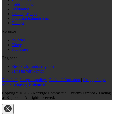
Jobba hos oss
Hållbarhet
Ledningsgrupp
Nordiska ledningsteam
Policys
Resurser
Nyheter
Blogg
Kundcase
Regioner
Besök våra andra regioner
Hitta till vårt kontor
Förbehåll
|
Integritetspolicy
|
Cookie Information
|
Grupppolicys
|
Modern Slavery Statement
|
Copyright © 2025 Kerridge Commercial Systems Limited - Trading
as Klipboard. All rights reserved.