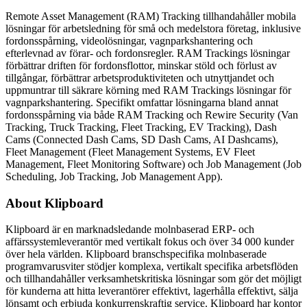
Remote Asset Management (RAM) Tracking tillhandahåller mobila
lösningar för arbetsledning för små och medelstora företag, inklusive
fordonsspårning, videolösningar, vagnparkshantering och
efterlevnad av förar- och fordonsregler. RAM Trackings lösningar
förbättrar driften för fordonsflottor, minskar stöld och förlust av
tillgångar, förbättrar arbetsproduktiviteten och utnyttjandet och
uppmuntrar till säkrare körning med RAM Trackings lösningar för
vagnparkshantering. Specifikt omfattar lösningarna bland annat
fordonsspårning via både RAM Tracking och Rewire Security (Van
Tracking, Truck Tracking, Fleet Tracking, EV Tracking), Dash
Cams (Connected Dash Cams, SD Dash Cams, AI Dashcams),
Fleet Management (Fleet Management Systems, EV Fleet
Management, Fleet Monitoring Software) och Job Management (Job
Scheduling, Job Tracking, Job Management App).
About Klipboard
Klipboard är en marknadsledande molnbaserad ERP- och
affärssystemleverantör med vertikalt fokus och över 34 000 kunder
över hela världen. Klipboard branschspecifika molnbaserade
programvarusviter stödjer komplexa, vertikalt specifika arbetsflöden
och tillhandahåller verksamhetskritiska lösningar som gör det möjligt
för kunderna att hitta leverantörer effektivt, lagerhålla effektivt, sälja
lönsamt och erbjuda konkurrenskraftig service. Klipboard har kontor