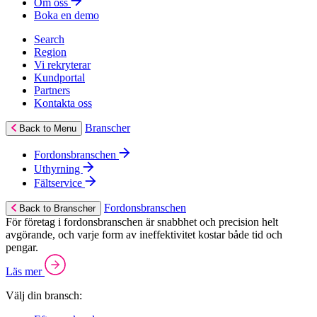
Om oss
Boka en demo
Search
Region
Vi rekryterar
Kundportal
Partners
Kontakta oss
Branscher
Back to Menu
Fordonsbranschen
Uthyrning
Fältservice
Fordonsbranschen
Back to Branscher
För företag i fordonsbranschen är snabbhet och precision helt
avgörande, och varje form av ineffektivitet kostar både tid och
pengar.
Läs mer
Välj din bransch: