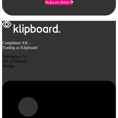
Boka en demo
Compilator AB –
Trading as Klipboard
Södergatan 22
211 34 Malmö
Sverige