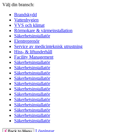
Välj din bransch:
Brandskydd
Vattenhygien
VVS och klimat
Rörmokare & värmeinstallation
Säkerhetsinstallatör
Elentreprenör
Service av medicinteknisk utrustning
Hiss- & liftunderhåll
Facility Management
Säkerhetsinstallatör
Säkerhetsinstallatör
Säkerhetsinstallatör
Säkerhetsinstallatör
Säkerhetsinstallatör
Säkerhetsinstallatör
Säkerhetsinstallatör
Säkerhetsinstallatör
Säkerhetsinstallatör
Säkerhetsinstallatör
Säkerhetsinstallatör
Säkerhetsinstallatör
Lösningar
Back to Menu