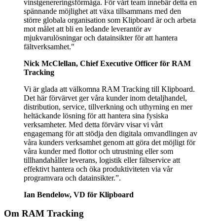
vinstgenereringsförmåga. För vårt team innebär detta en
spännande möjlighet att växa tillsammans med den
större globala organisation som Klipboard är och arbeta
mot målet att bli en ledande leverantör av
mjukvarulösningar och datainsikter för att hantera
fältverksamhet."
Nick McClellan, Chief Executive Officer för RAM
Tracking
Vi är glada att välkomna RAM Tracking till Klipboard.
Det här förvärvet ger våra kunder inom detaljhandel,
distribution, service, tillverkning och uthyrning en mer
heltäckande lösning för att hantera sina fysiska
verksamheter. Med detta förvärv visar vi vårt
engagemang för att stödja den digitala omvandlingen av
våra kunders verksamhet genom att göra det möjligt för
våra kunder med flottor och utrustning eller som
tillhandahåller leverans, logistik eller fältservice att
effektivt hantera och öka produktiviteten via vår
programvara och datainsikter.”.
Ian Bendelow, VD för Klipboard
Om RAM Tracking