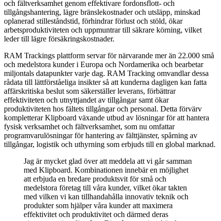
och fältverksamhet genom effektivare fordonsflott- och
tillgångshantering, lägre bränslekostnader och utsläpp, minskad
oplanerad stilleståndstid, förhindrar förlust och stöld, ökar
arbetsproduktiviteten och uppmuntrar till säkrare körning, vilket
leder till lägre försäkringskostnader.
RAM Trackings plattform servar för närvarande mer än 22.000 små
och medelstora kunder i Europa och Nordamerika och bearbetar
miljontals datapunkter varje dag. RAM Tracking omvandlar dessa
rådata till lättförståeliga insikter så att kunderna dagligen kan fatta
affärskritiska beslut som säkerställer leverans, förbättrar
effektiviteten och utnyttjandet av tillgångar samt ökar
produktiviteten hos fältets tillgångar och personal. Detta förvärv
kompletterar Klipboard växande utbud av lösningar för att hantera
fysisk verksamhet och fältverksamhet, som nu omfattar
programvarulösningar för hantering av fälttjänster, spårning av
tillgångar, logistik och uthyrning som erbjuds till en global marknad.
Jag är mycket glad över att meddela att vi går samman
med Klipboard. Kombinationen innebär en möjlighet
att erbjuda en bredare produktsvit för små och
medelstora företag till våra kunder, vilket ökar takten
med vilken vi kan tillhandahålla innovativ teknik och
produkter som hjälper våra kunder att maximera
effektivitet och produktivitet och därmed deras