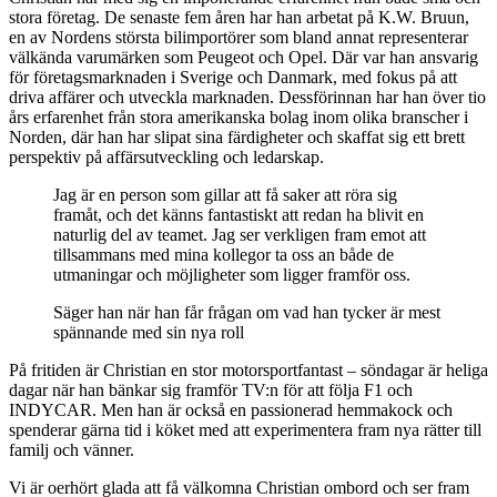
stora företag. De senaste fem åren har han arbetat på K.W. Bruun,
en av Nordens största bilimportörer som bland annat representerar
välkända varumärken som Peugeot och Opel. Där var han ansvarig
för företagsmarknaden i Sverige och Danmark, med fokus på att
driva affärer och utveckla marknaden. Dessförinnan har han över tio
års erfarenhet från stora amerikanska bolag inom olika branscher i
Norden, där han har slipat sina färdigheter och skaffat sig ett brett
perspektiv på affärsutveckling och ledarskap.
Jag är en person som gillar att få saker att röra sig
framåt, och det känns fantastiskt att redan ha blivit en
naturlig del av teamet. Jag ser verkligen fram emot att
tillsammans med mina kollegor ta oss an både de
utmaningar och möjligheter som ligger framför oss.
Säger han när han får frågan om vad han tycker är mest
spännande med sin nya roll
På fritiden är Christian en stor motorsportfantast – söndagar är heliga
dagar när han bänkar sig framför TV:n för att följa F1 och
INDYCAR. Men han är också en passionerad hemmakock och
spenderar gärna tid i köket med att experimentera fram nya rätter till
familj och vänner.
Vi är oerhört glada att få välkomna Christian ombord och ser fram