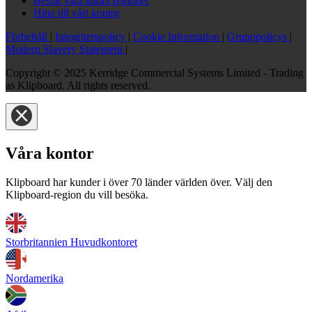
Besök våra andra regioner
Hitta till vårt kontor
Förbehåll
|
Integritetspolicy
|
Cookie Information
|
Grupppolicys
|
Modern Slavery Statement
|
Copyright © 2025 Kerridge Commercial Systems Limited - Trading
as Klipboard. All rights reserved.
Våra kontor
Klipboard har kunder i över 70 länder världen över. Välj den
Klipboard-region du vill besöka.
Storbritannien Huvudkontoret
Nordamerika