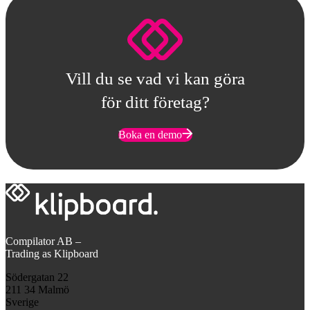
Vill du se vad vi kan göra
för ditt företag?
Boka en demo
Compilator AB –
Trading as Klipboard
Södergatan 22
211 34 Malmö
Sverige