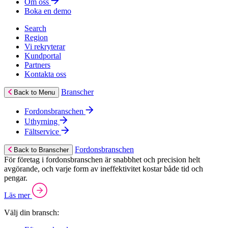
Om oss
Boka en demo
Search
Region
Vi rekryterar
Kundportal
Partners
Kontakta oss
Branscher
Back to Menu
Fordonsbranschen
Uthyrning
Fältservice
Fordonsbranschen
Back to Branscher
För företag i fordonsbranschen är snabbhet och precision helt
avgörande, och varje form av ineffektivitet kostar både tid och
pengar.
Läs mer
Välj din bransch: