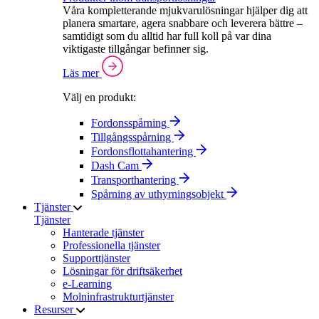
Våra kompletterande mjukvarulösningar hjälper dig att
planera smartare, agera snabbare och leverera bättre –
samtidigt som du alltid har full koll på var dina
viktigaste tillgångar befinner sig.
Läs mer
Välj en produkt:
Fordonsspårning
Tillgångsspårning
Fordonsflottahantering
Dash Cam
Transporthantering
Spårning av uthyrningsobjekt
Tjänster
Tjänster
Hanterade tjänster
Professionella tjänster
Supporttjänster
Lösningar för driftsäkerhet
e-Learning
Molninfrastrukturtjänster
Resurser