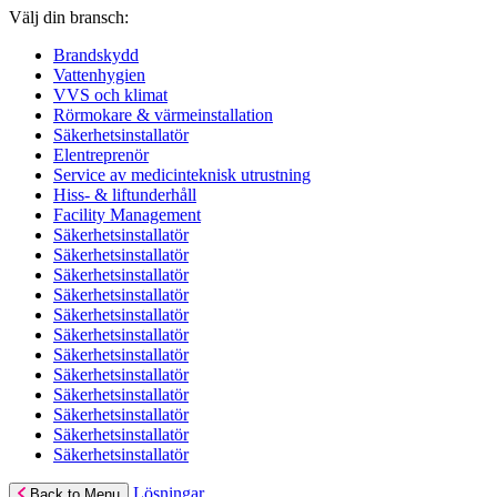
Välj din bransch:
Brandskydd
Vattenhygien
VVS och klimat
Rörmokare & värmeinstallation
Säkerhetsinstallatör
Elentreprenör
Service av medicinteknisk utrustning
Hiss- & liftunderhåll
Facility Management
Säkerhetsinstallatör
Säkerhetsinstallatör
Säkerhetsinstallatör
Säkerhetsinstallatör
Säkerhetsinstallatör
Säkerhetsinstallatör
Säkerhetsinstallatör
Säkerhetsinstallatör
Säkerhetsinstallatör
Säkerhetsinstallatör
Säkerhetsinstallatör
Säkerhetsinstallatör
Lösningar
Back to Menu