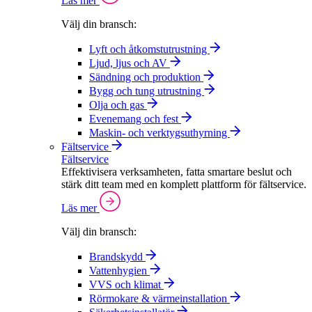
Läs mer
Välj din bransch:
Lyft och åtkomstutrustning
Ljud, ljus och AV
Sändning och produktion
Bygg och tung utrustning
Olja och gas
Evenemang och fest
Maskin- och verktygsuthyrning
Fältservice
Fältservice
Effektivisera verksamheten, fatta smartare beslut och
stärk ditt team med en komplett plattform för fältservice.
Läs mer
Välj din bransch:
Brandskydd
Vattenhygien
VVS och klimat
Rörmokare & värmeinstallation