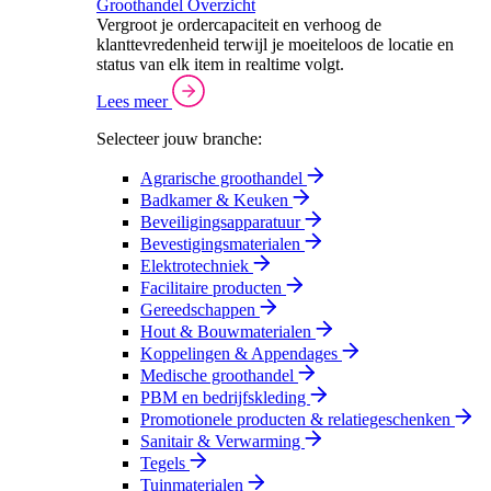
Groothandel Overzicht
Vergroot je ordercapaciteit en verhoog de
klanttevredenheid terwijl je moeiteloos de locatie en
status van elk item in realtime volgt.
Lees meer
Selecteer jouw branche:
Agrarische groothandel
Badkamer & Keuken
Beveiligingsapparatuur
Bevestigingsmaterialen
Elektrotechniek
Facilitaire producten
Gereedschappen
Hout & Bouwmaterialen
Koppelingen & Appendages
Medische groothandel
PBM en bedrijfskleding
Promotionele producten & relatiegeschenken
Sanitair & Verwarming
Tegels
Tuinmaterialen