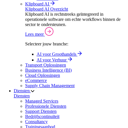
Klipboard AI
Klipboard AI Overzicht
Klipboard AI is rechtstreeks geïntegreerd in
operationele software om echte workflows binnen de
sector te ondersteunen.
Lees meer
Selecteer jouw branche:
AI voor Groothandels
AI voor Verhuur
Transport Oplossingen
Business Intelligence (BI)
Cloud Oplossingen
eCommerce
Supply Chain Management
Diensten
Diensten
Managed Services
Professionele Diensten
Support Diensten
Bedrijfscontinuïteit
Consultancy
Trainingsaanbod