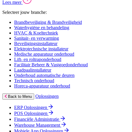
Lees meer
Selecteer jouw branche:
Brandbeveiliging & Brandveiligheid
Waterhygiëne en behandeling
HVAC & Koeltechniek
Sanitair- en verwarming
Beveiligingsinstallateur
Elektrotechnische installateur
Medische apparatuur onderhoud
Lift- en roltraponderhoud
Facilitair Beheer & Vastgoedonderhoud
Laadpaalinstallateur
Onderhoud automatische deuren
Technisch onderhoud
Horeca-apparatuur onderhoud
Oplossingen
Back to Menu
ERP Oplossingen
POS Oplossingen
Financiële Administratie
Warehouse Management
Mobiele App Oplossingen