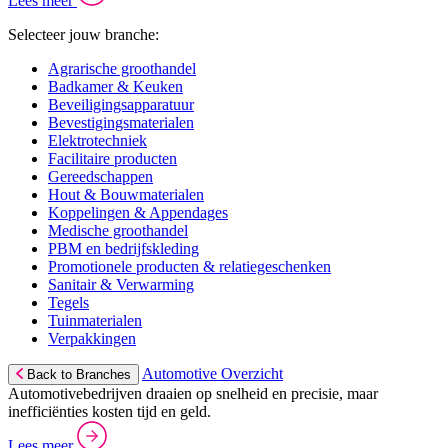
Lees meer
Selecteer jouw branche:
Agrarische groothandel
Badkamer & Keuken
Beveiligingsapparatuur
Bevestigingsmaterialen
Elektrotechniek
Facilitaire producten
Gereedschappen
Hout & Bouwmaterialen
Koppelingen & Appendages
Medische groothandel
PBM en bedrijfskleding
Promotionele producten & relatiegeschenken
Sanitair & Verwarming
Tegels
Tuinmaterialen
Verpakkingen
Automotive Overzicht
Back to Branches
Automotivebedrijven draaien op snelheid en precisie, maar
inefficiënties kosten tijd en geld.
Lees meer