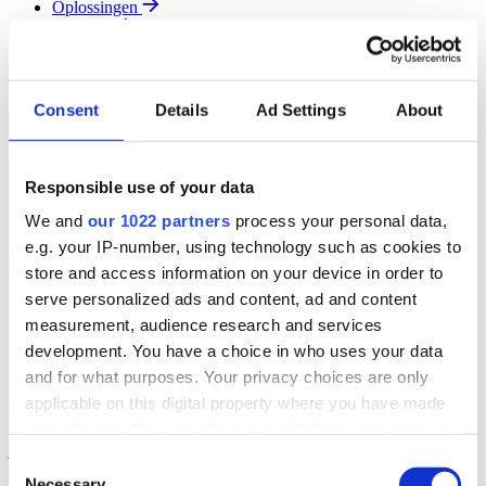
Oplossingen
Diensten
Resources
Over Ons
Contact
Consent
Details
Ad Settings
About
Search
Region
Join The Team
Responsible use of your data
Klantenportaal
Partners
We and
our 1022 partners
process your personal data,
Contact
e.g. your IP-number, using technology such as cookies to
Branches
Back to Menu
store and access information on your device in order to
serve personalized ads and content, ad and content
Groothandel
measurement, audience research and services
Automotive
Verhuur
development. You have a choice in who uses your data
Field Service
and for what purposes. Your privacy choices are only
applicable on this digital property where you have made
Groothandel Overzicht
Back to Branches
your choices. You can change or withdraw your consent
Vergroot je ordercapaciteit en verhoog de klanttevredenheid terwijl
je moeiteloos de locatie en status van elk item in realtime volgt.
any time from the Cookie Declaration or by clicking on
Consent
the Privacy trigger icon.
Necessary