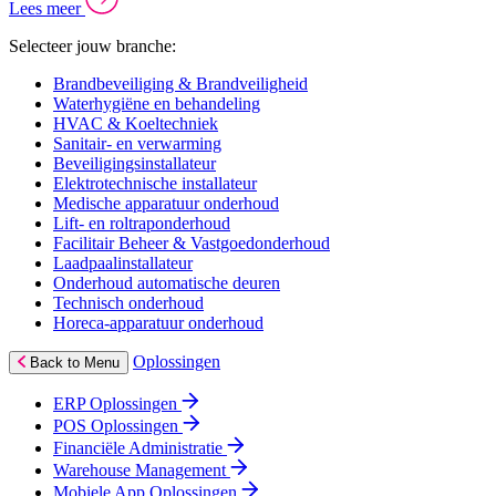
Lees meer
Selecteer jouw branche:
Brandbeveiliging & Brandveiligheid
Waterhygiëne en behandeling
HVAC & Koeltechniek
Sanitair- en verwarming
Beveiligingsinstallateur
Elektrotechnische installateur
Medische apparatuur onderhoud
Lift- en roltraponderhoud
Facilitair Beheer & Vastgoedonderhoud
Laadpaalinstallateur
Onderhoud automatische deuren
Technisch onderhoud
Horeca-apparatuur onderhoud
Oplossingen
Back to Menu
ERP Oplossingen
POS Oplossingen
Financiële Administratie
Warehouse Management
Mobiele App Oplossingen