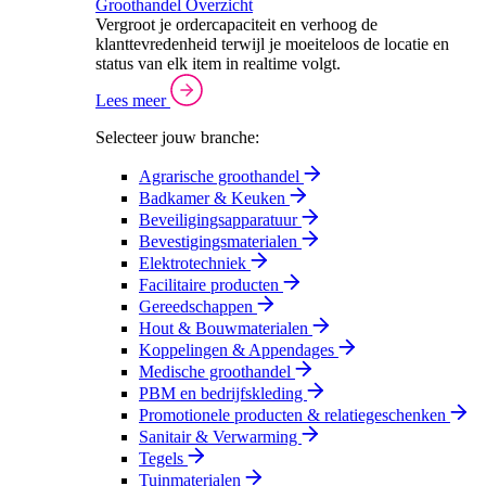
Groothandel Overzicht
Vergroot je ordercapaciteit en verhoog de
klanttevredenheid terwijl je moeiteloos de locatie en
status van elk item in realtime volgt.
Lees meer
Selecteer jouw branche:
Agrarische groothandel
Badkamer & Keuken
Beveiligingsapparatuur
Bevestigingsmaterialen
Elektrotechniek
Facilitaire producten
Gereedschappen
Hout & Bouwmaterialen
Koppelingen & Appendages
Medische groothandel
PBM en bedrijfskleding
Promotionele producten & relatiegeschenken
Sanitair & Verwarming
Tegels
Tuinmaterialen