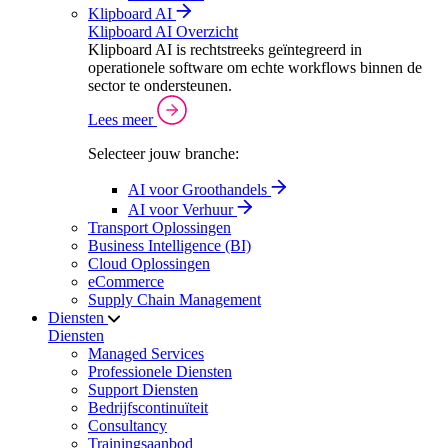
Klipboard AI
Klipboard AI Overzicht
Klipboard AI is rechtstreeks geïntegreerd in
operationele software om echte workflows binnen de
sector te ondersteunen.
Lees meer
Selecteer jouw branche:
AI voor Groothandels
AI voor Verhuur
Transport Oplossingen
Business Intelligence (BI)
Cloud Oplossingen
eCommerce
Supply Chain Management
Diensten
Diensten
Managed Services
Professionele Diensten
Support Diensten
Bedrijfscontinuïteit
Consultancy
Trainingsaanbod