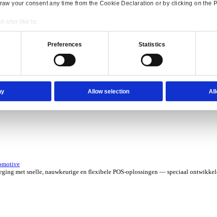
erzicht for Verhuur
 kosten met software die je grip geeft op elk contract, asset en aa
verzicht for Automotive
Consent
Details
e ERP-oplossingen die jouw aftermarketbedrijf in topvorm houden.
onsible use of your data