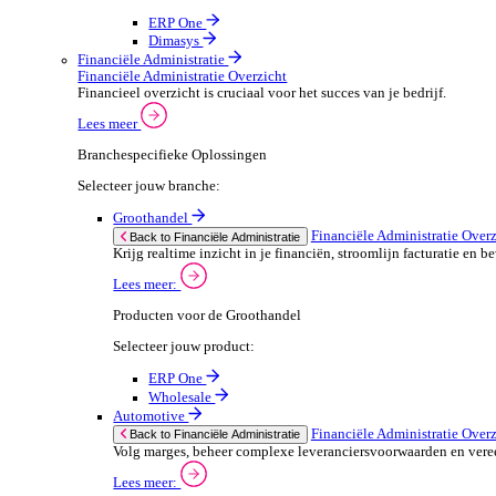
ERP Producten voor de Automotive
We 
Selecteer jouw product:
stor
meas
ERP One
purp
Dimasys
can 
Autowork Go
POS Oplossingen
POS Oplossingen Overzicht
If yo
Snelle, naadloze betaalervaring voor je klanten.
Consent
Lees meer
Selectio
Find
Branchespecifieke POS Oplossingen
Selecteer jouw branche:
We u
shar
Groothandel
combi
POS Oplossingen O
Back to POS Oplossingen
Bedien je klanten snel en nauwkeuring met flex
POS Producten voor de Groothandel
Selecteer jouw product: