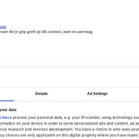
er 45 jaar door experts uit jouw branche.
erzicht for Groothandel
ERP-software die je helpt bij voorraadbeheer, verkoop en service.