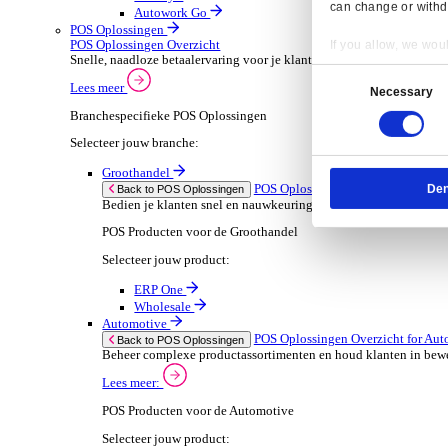
ERP Go
Wholesale
Dimasys
AGP Trade
Verhuur
ERP Oplossingen Ov
Back to ERP Oplossingen
Verhoog de bezetting en verlaag administratieve
Lees meer:
ERP Producten voor de Verhuur
Selecteer jouw product:
Onrent One
Onrent Office
Onrent Go
AGP Rent
Automotive
ERP Oplossingen O
Back to ERP Oplossingen
Van voorraad tot verkoop en service: ontdek d
Lees meer:
Resp