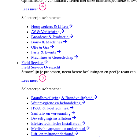
Verpakkingen
Automotive
Automotive Overzicht
Automotivebedrijven draaien op snelheid en precisie, 
Lees meer
Selecteer jouw branche:
Automaterialen
Verhuur
Verhuur Overzicht
Optimaliseer je verhuuractiviteiten met onze branche
Lees meer
Selecteer jouw branche:
Hoogwerkers & Liften
AV & Verlichting
Broadcast & Productie
Bouw & Machines
Olie & Gas
Party & Events