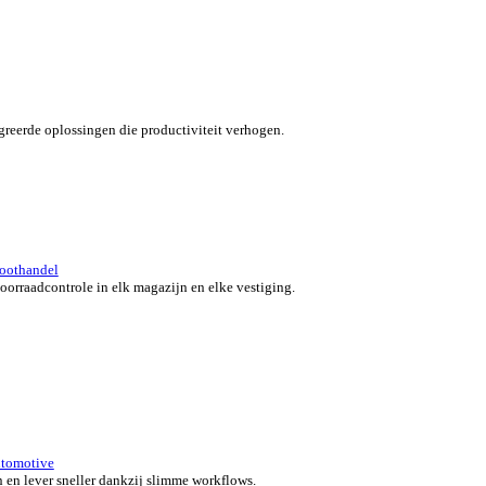
verzicht for Automotive
 klanten in beweging met snelle, nauwkeurige en flexibele POS-o
 bedrijf.