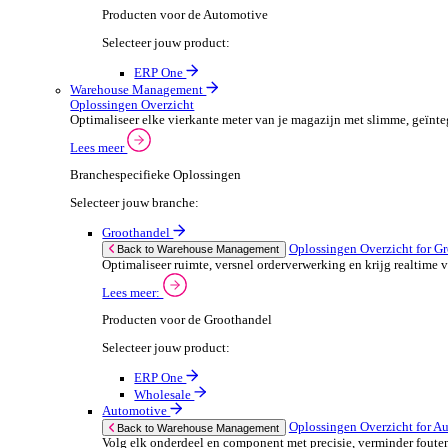
ERP One
Wholesale
Automotive
POS Oplossingen O
Back to POS Oplossingen
Beheer complexe productassortimenten en houd
Lees meer:
POS Producten voor de Automotive
Selecteer jouw product:
ERP One
Dimasys
Financiële Administratie
Financiële Administratie Overzicht
Financieel overzicht is cruciaal voor het succes van je
Lees meer
Branchespecifieke Oplossingen
Selecteer jouw branche: