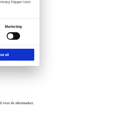
nvraag.
Ad Settings
About