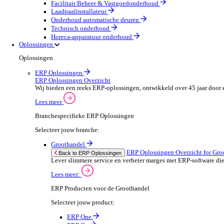
Machines & Gereedschap
Field Service
Field Service Overzicht
Stroomlijn je processen, neem betere beslissingen en g
Lees meer
Selecteer jouw branche:
Brandbeveiliging & Brandveiligheid
Waterhygiëne en behandeling
HVAC & Koeltechniek
Sanitair- en verwarming
Beveiligingsinstallateur
Elektrotechnische installateur
Medische apparatuur onderhoud
Lift- en roltraponderhoud
Facilitair Beheer & Vastgoedonderhoud
Laadpaalinstallateur
Onderhoud automatische deuren
Technisch onderhoud
Horeca-apparatuur onderhoud
Oplossingen