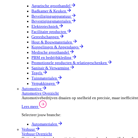
Groothandel Overzicht
Vergroot je ordercapaciteit en verhoog de klanttevrede
Lees meer
Selecteer jouw branche:
Agrarische groothandel
Badkamer & Keuken
Beveiligingsapparatuur
Bevestigingsmaterialen
Elektrotechniek
Facilitaire producten
Gereedschappen
Hout & Bouwmaterialen
Koppelingen & Appendages
Medische groothandel
PBM en bedrijfskleding
Promotionele producten & relatiegeschenken
Sanitair & Verwarming
Tegels
Tuinmaterialen