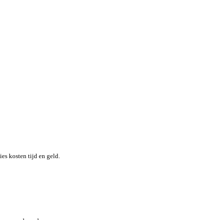
nheid terwijl je moeiteloos de locatie en status van elk item in re