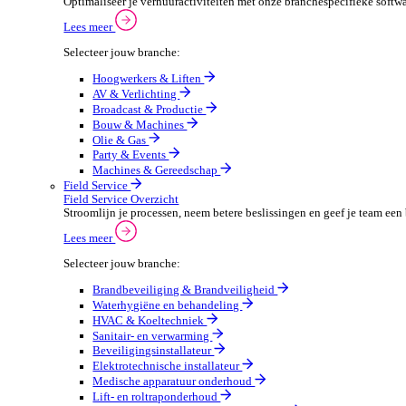
Verpakkingen
Automotive
Automotive Overzicht
Automotivebedrijven draaien op snelheid en precisie, 
Lees meer
Selecteer jouw branche:
Automaterialen
Verhuur
Verhuur Overzicht
Optimaliseer je verhuuractiviteiten met onze branche
Lees meer
Selecteer jouw branche:
Hoogwerkers & Liften
AV & Verlichting
Broadcast & Productie
Bouw & Machines
Olie & Gas
Party & Events