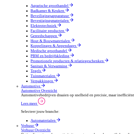
Groothandel Overzicht
Vergroot je ordercapaciteit en verhoog de klanttevrede
Lees meer
Selecteer jouw branche:
Agrarische groothandel
Badkamer & Keuken
Beveiligingsapparatuur
Bevestigingsmaterialen
Elektrotechniek
Facilitaire producten
Gereedschappen
Hout & Bouwmaterialen
Koppelingen & Appendages
Medische groothandel
PBM en bedrijfskleding
Promotionele producten & relatiegeschenken
Sanitair & Verwarming
Tegels
Tuinmaterialen