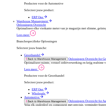
ERP One
Wholesale
Automotive
POS Oplossingen O
Back to POS Oplossingen
Beheer complexe productassortimenten en houd
Lees meer:
POS Producten voor de Automotive
Selecteer jouw product:
ERP One
Dimasys
Financiële Administratie
Financiële Administratie Overzicht
Financieel overzicht is cruciaal voor het succes van je
Lees meer
Branchespecifieke Oplossingen
Selecteer jouw branche: