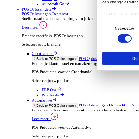
ERP Go
Wholesale
Dimasys
AGP Trade
Verhuur
ERP Oplossingen Ov
Back to ERP Oplossingen
Verhoog de bezetting en verlaag administratieve
Lees meer:
ERP Producten voor de Verhuur
Selecteer jouw product:
Onrent One
Onrent Office
Onrent Go
AGP Rent
Automotive
ERP Oplossingen O
Back to ERP Oplossingen
Van voorraad tot verkoop en service: ontdek d
Lees meer:
Resp