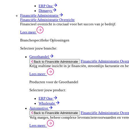
ERP Producten voor de Automotive
We 
Selecteer jouw product:
stor
meas
ERP One
purp
Dimasys
can 
Autowork Go
POS Oplossingen
POS Oplossingen Overzicht
If yo
Snelle, naadloze betaalervaring voor je klanten.
Consent
Lees meer
Selectio
Find
Branchespecifieke POS Oplossingen
Selecteer jouw branche:
We u
shar
Groothandel
combi
POS Oplossingen O
Back to POS Oplossingen
Bedien je klanten snel en nauwkeuring met flex
POS Producten voor de Groothandel
Selecteer jouw product: