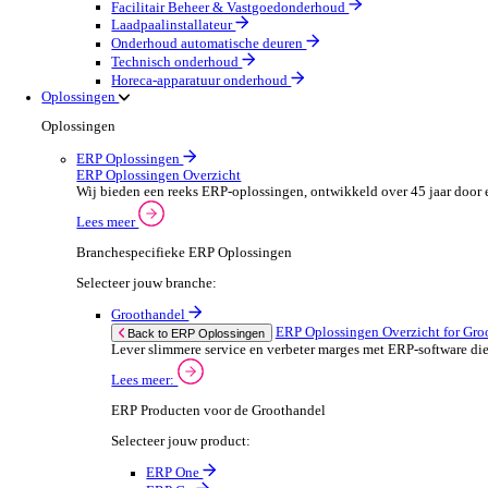
Machines & Gereedschap
Field Service
Field Service Overzicht
Stroomlijn je processen, neem betere beslissingen en g
Lees meer
Selecteer jouw branche:
Brandbeveiliging & Brandveiligheid
Waterhygiëne en behandeling
HVAC & Koeltechniek
Sanitair- en verwarming
Beveiligingsinstallateur
Elektrotechnische installateur
Medische apparatuur onderhoud
Lift- en roltraponderhoud
Facilitair Beheer & Vastgoedonderhoud
Laadpaalinstallateur
Onderhoud automatische deuren
Technisch onderhoud
Horeca-apparatuur onderhoud
Oplossingen