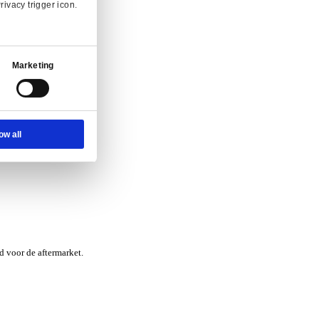
nvraag.
Ad Settings
About