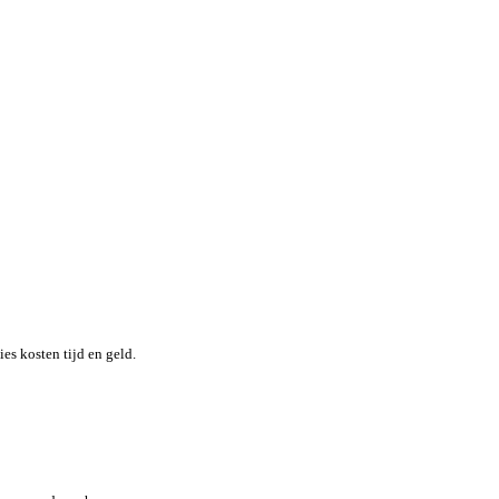
nheid terwijl je moeiteloos de locatie en status van elk item in re