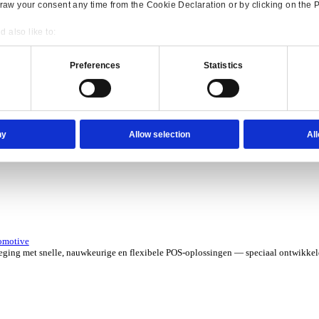
erzicht for Verhuur
 kosten met software die je grip geeft op elk contract, asset en aa
verzicht for Automotive
Consent
Details
e ERP-oplossingen die jouw aftermarketbedrijf in topvorm houden.
onsible use of your data