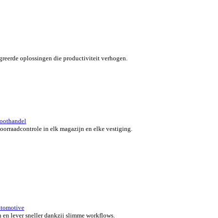
verzicht for Automotive
 klanten in beweging met snelle, nauwkeurige en flexibele POS-o
 bedrijf.