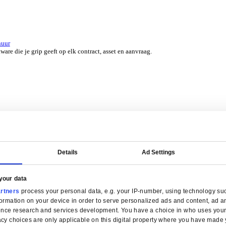
er 45 jaar door experts uit jouw branche.
erzicht for Groothandel
ERP-software die je helpt bij voorraadbeheer, verkoop en service.