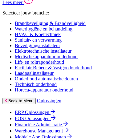
Lees meer
Selecteer jouw branche:
Brandbeveiliging & Brandveiligheid
Waterhygiëne en behandeling
HVAC & Koeltechniek
Sanitair- en verwarming
Beveiligingsinstallateur
Elektrotechnische installateur
Medische apparatuur onderhoud
Lift- en roltraponderhoud
Facilitair Beheer & Vastgoedonderhoud
Laadpaalinstallateur
Onderhoud automatische deuren
Technisch onderhoud
Horeca-apparatuur onderhoud
Oplossingen
Back to Menu
ERP Oplossingen
POS Oplossingen
Financiële Administratie
Warehouse Management
Mobiele App Oplossingen