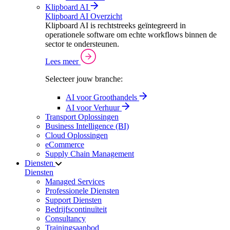
Klipboard AI
Klipboard AI Overzicht
Klipboard AI is rechtstreeks geïntegreerd in
operationele software om echte workflows binnen de
sector te ondersteunen.
Lees meer
Selecteer jouw branche:
AI voor Groothandels
AI voor Verhuur
Transport Oplossingen
Business Intelligence (BI)
Cloud Oplossingen
eCommerce
Supply Chain Management
Diensten
Diensten
Managed Services
Professionele Diensten
Support Diensten
Bedrijfscontinuïteit
Consultancy
Trainingsaanbod