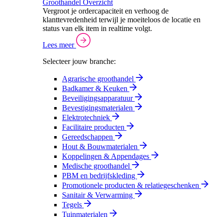
Groothandel Overzicht
Vergroot je ordercapaciteit en verhoog de
klanttevredenheid terwijl je moeiteloos de locatie en
status van elk item in realtime volgt.
Lees meer
Selecteer jouw branche:
Agrarische groothandel
Badkamer & Keuken
Beveiligingsapparatuur
Bevestigingsmaterialen
Elektrotechniek
Facilitaire producten
Gereedschappen
Hout & Bouwmaterialen
Koppelingen & Appendages
Medische groothandel
PBM en bedrijfskleding
Promotionele producten & relatiegeschenken
Sanitair & Verwarming
Tegels
Tuinmaterialen