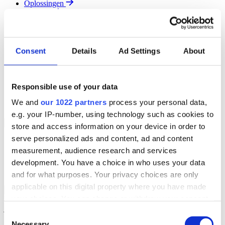
Oplossingen
Diensten
Resources
Over Ons
Contact
Consent
Details
Ad Settings
About
Search
Region
Join The Team
Responsible use of your data
Klantenportaal
Partners
We and
our 1022 partners
process your personal data,
Contact
e.g. your IP-number, using technology such as cookies to
Branches
Back to Menu
store and access information on your device in order to
serve personalized ads and content, ad and content
Groothandel
measurement, audience research and services
Automotive
Verhuur
development. You have a choice in who uses your data
Field Service
and for what purposes. Your privacy choices are only
applicable on this digital property where you have made
Groothandel Overzicht
Back to Branches
your choices. You can change or withdraw your consent
Vergroot je ordercapaciteit en verhoog de klanttevredenheid terwijl
je moeiteloos de locatie en status van elk item in realtime volgt.
any time from the Cookie Declaration or by clicking on
Consent
the Privacy trigger icon.
Necessary